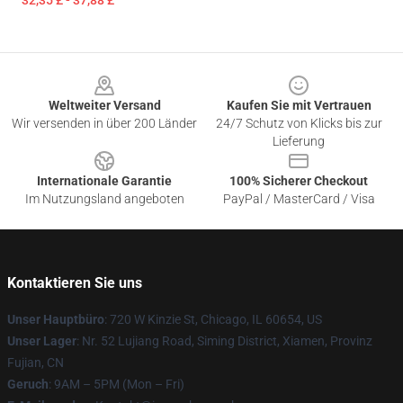
32,35 £ - 37,88 £
Footer
Weltweiter Versand
Kaufen Sie mit Vertrauen
Wir versenden in über 200 Länder
24/7 Schutz von Klicks bis zur
Lieferung
Internationale Garantie
100% Sicherer Checkout
Im Nutzungsland angeboten
PayPal / MasterCard / Visa
Kontaktieren Sie uns
Unser Hauptbüro
: 720 W Kinzie St, Chicago, IL 60654, US
Unser Lager
: Nr. 52 Lujiang Road, Siming District, Xiamen, Provinz
Fujian, CN
Geruch
: 9AM – 5PM (Mon – Fri)