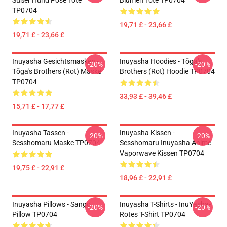
Süßer Hund Pose Tote
Blumen Tote TP0704
TP0704
19,71 £ - 23,66 £
19,71 £ - 23,66 £
Inuyasha Gesichtsmasken -
Inuyasha Hoodies - Tōga's
-20%
-20%
Tōga's Brothers (rot) Maske
Brothers (rot) Hoodie TP0704
TP0704
33,93 £ - 39,46 £
15,71 £ - 17,77 £
Inuyasha Tassen -
Inuyasha Kissen -
-20%
-20%
Sesshomaru Maske TP0704
Sesshomaru Inuyasha Anime
Vaporwave Kissen TP0704
19,75 £ - 22,91 £
18,96 £ - 22,91 £
Inuyasha Pillows - Sango
Inuyasha T-Shirts - InuYasha-
-20%
-20%
Pillow TP0704
Rotes T-Shirt TP0704