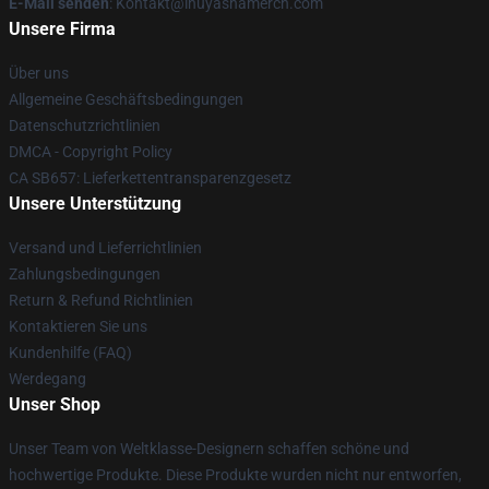
E-Mail senden
: Kontakt@inuyashamerch.com
Unsere Firma
Über uns
Allgemeine Geschäftsbedingungen
Datenschutzrichtlinien
DMCA - Copyright Policy
CA SB657: Lieferkettentransparenzgesetz
Unsere Unterstützung
Versand und Lieferrichtlinien
Zahlungsbedingungen
Return & Refund Richtlinien
Kontaktieren Sie uns
Kundenhilfe (FAQ)
Werdegang
Unser Shop
Unser Team von Weltklasse-Designern schaffen schöne und
hochwertige Produkte. Diese Produkte wurden nicht nur entworfen,