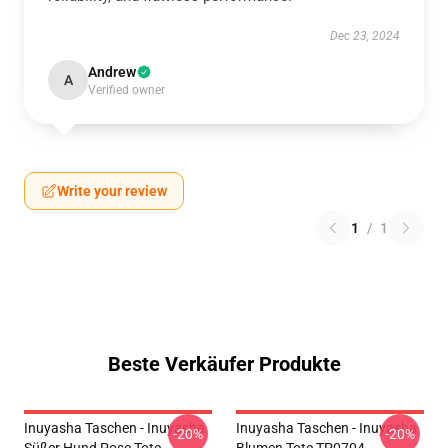
Dec 23, 2024
Andrew
A
Verified owner
Write your review
1
/
1
Beste Verkäufer Produkte
Inuyasha Taschen - Inuyasha
Inuyasha Taschen - Inuyasha
-20%
-20%