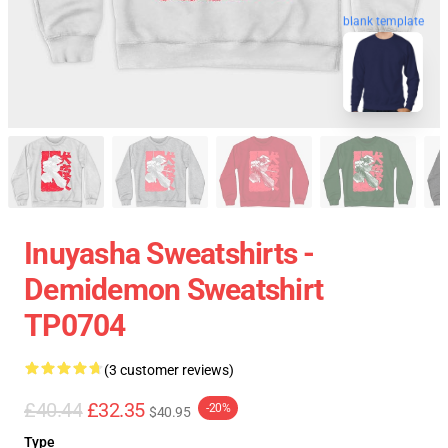
blank template
Inuyasha Sweatshirts -
Demidemon Sweatshirt
TP0704
(3 customer reviews)
£40.44
£32.35
-20%
$40.95
Type