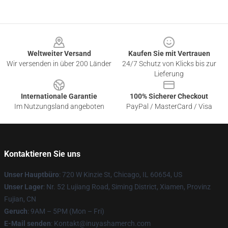
Footer
Weltweiter Versand
Kaufen Sie mit Vertrauen
Wir versenden in über 200 Länder
24/7 Schutz von Klicks bis zur
Lieferung
Internationale Garantie
100% Sicherer Checkout
Im Nutzungsland angeboten
PayPal / MasterCard / Visa
Kontaktieren Sie uns
Unser Hauptbüro
: 720 W Kinzie St, Chicago, IL 60654, US
Unser Lager
: Nr. 52 Lujiang Road, Siming District, Xiamen, Provinz
Fujian, CN
Geruch
: 9AM – 5PM (Mon – Fri)
E-Mail senden
: Kontakt@inuyashamerch.com