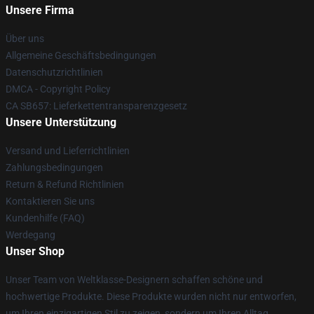
Unsere Firma
Über uns
Allgemeine Geschäftsbedingungen
Datenschutzrichtlinien
DMCA - Copyright Policy
CA SB657: Lieferkettentransparenzgesetz
Unsere Unterstützung
Versand und Lieferrichtlinien
Zahlungsbedingungen
Return & Refund Richtlinien
Kontaktieren Sie uns
Kundenhilfe (FAQ)
Werdegang
Unser Shop
Unser Team von Weltklasse-Designern schaffen schöne und
hochwertige Produkte. Diese Produkte wurden nicht nur entworfen,
um Ihren einzigartigen Stil zu zeigen, sondern um Ihren Alltag