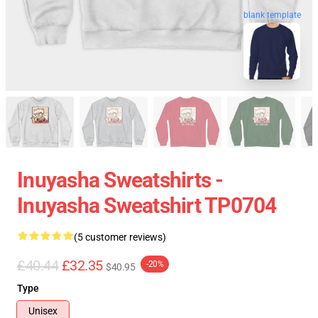
blank template
Inuyasha Sweatshirts -
Inuyasha Sweatshirt TP0704
(5 customer reviews)
£40.44
£32.35
-20%
$40.95
Type
Unisex