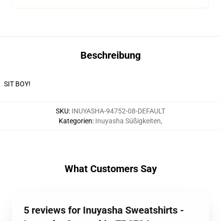
Beschreibung
SIT BOY!
SKU
:
INUYASHA-94752-08-DEFAULT
Kategorien
:
Inuyasha Süßigkeiten
,
What Customers Say
5 reviews for Inuyasha Sweatshirts -