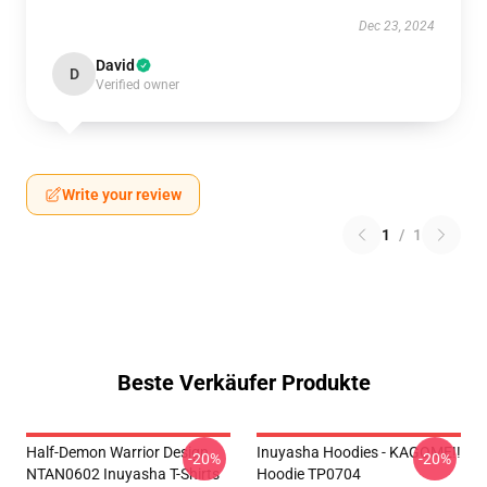
Dec 23, 2024
David
D
Verified owner
Write your review
1
/
1
Beste Verkäufer Produkte
Half-Demon Warrior Design
Inuyasha Hoodies - KAGOME!!
-20%
-20%
NTAN0602 Inuyasha T-Shirts
Hoodie TP0704