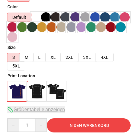
Color
Default
Size
S
M
L
XL
2XL
3XL
4XL
5XL
Print Location
Größentabelle anzeigen
Quantity
IN DEN WARENKORB