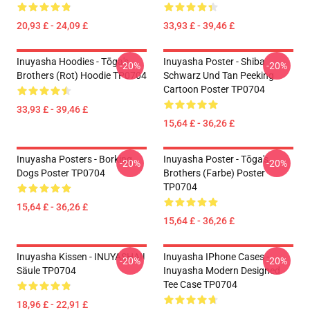
20,93 £ - 24,09 £
33,93 £ - 39,46 £
Inuyasha Hoodies - Tōga's
Inuyasha Poster - Shiba
-20%
-20%
Brothers (rot) Hoodie TP0704
Schwarz Und Tan Peeking
Cartoon Poster TP0704
33,93 £ - 39,46 £
15,64 £ - 36,26 £
Inuyasha Posters - Borking
Inuyasha Poster - Tōga's
-20%
-20%
Dogs Poster TP0704
Brothers (Farbe) Poster
TP0704
15,64 £ - 36,26 £
15,64 £ - 36,26 £
Inuyasha Kissen - INUYASHA!!
Inuyasha IPhone Cases -
-20%
-20%
Säule TP0704
Inuyasha Modern Designed
Tee Case TP0704
18,96 £ - 22,91 £