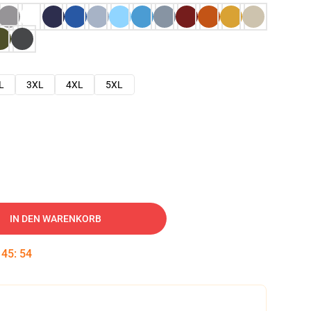
L
3XL
4XL
5XL
IN DEN WARENKORB
:
45
:
53