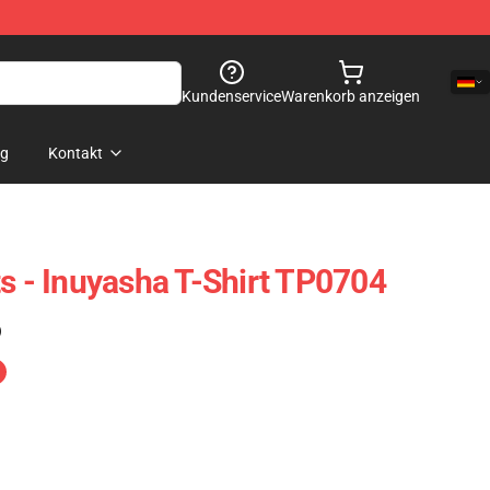
Kundenservice
Warenkorb anzeigen
og
Kontakt
ts - Inuyasha T-Shirt TP0704
)