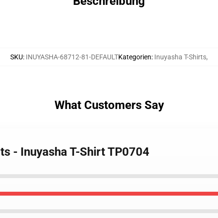
Beschreibung
SKU
:
INUYASHA-68712-81-DEFAULT
Kategorien
:
Inuyasha T-Shirts
,
What Customers Say
rts - Inuyasha T-Shirt TP0704