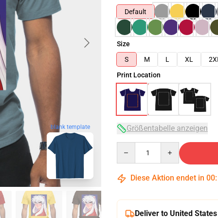
Default
Size
S
M
L
XL
2X
Print Location
Größentabelle anzeigen
blank template
Quantity
Diese Aktion endet in
00
Deliver to United States