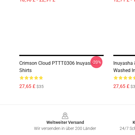
-20%
Crimson Cloud PTTT0306 Inuyasha T-
Inuyasha
Shirts
Washed In
27,65 £
27,65 £
$35
$
Footer
Weltweiter Versand
K
Wir versenden in über 200 Länder
24/7 Sch