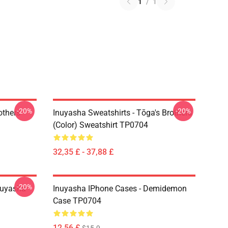
1
/
1
-20%
-20%
others
Inuyasha Sweatshirts - Tōga's Brothers
(color) Sweatshirt TP0704
32,35 £ - 37,88 £
-20%
nuyasha
Inuyasha IPhone Cases - Demidemon
Case TP0704
12,56 £