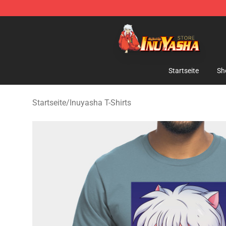
Inuyasha Store - Official Inuyasha Merchandise Shop
Startseite
Sh
Startseite
/
Inuyasha T-Shirts