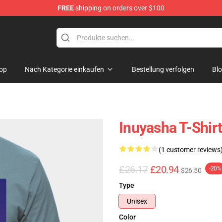
FREE
shipping on orders over $100
op
Nach Kategorie einkaufen
Bestellung verfolgen
Bl
Inuyasha T-Shir
(1 customer reviews
£26.17
£20.94
-20%
$26.50
Type
Unisex
Color