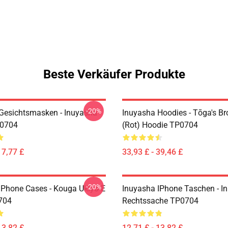
Beste Verkäufer Produkte
-20%
Gesichtsmasken - Inuyasha
Inuyasha Hoodies - Tōga's Br
0704
(rot) Hoodie TP0704
17,77 £
33,93 £ - 39,46 £
-20%
IPhone Cases - Kouga Ukiyo-E
Inuyasha IPhone Taschen - I
704
Rechtssache TP0704
13,82 £
12,71 £ - 13,82 £