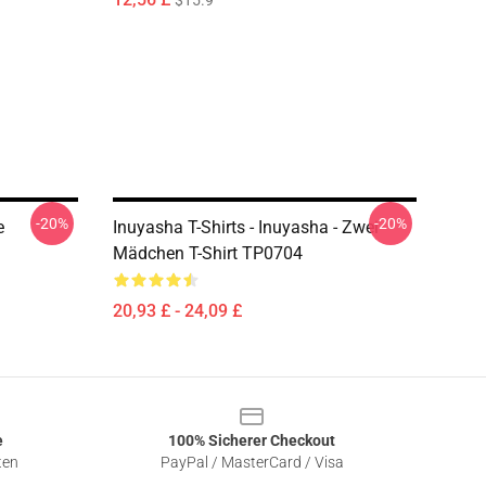
$15.9
-20%
-20%
e
Inuyasha T-Shirts - Inuyasha - Zwei
Mädchen T-Shirt TP0704
20,93 £ - 24,09 £
e
100% Sicherer Checkout
ten
PayPal / MasterCard / Visa