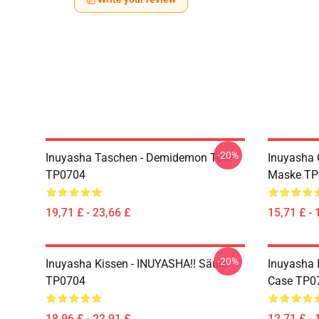
-20%
Inuyasha Taschen - Demidemon Tote
Inuyasha 
TP0704
Maske TP
19,71 £ - 23,66 £
15,71 £ - 
-20%
Inuyasha Kissen - INUYASHA!! Säule
Inuyasha 
TP0704
Case TP0
18,96 £ - 22,91 £
12,71 £ - 