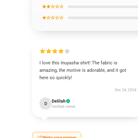
★★☆☆☆
★☆☆☆☆
I love this Inuyasha shirt! The fabric is
amazing, the motive is adorable, and it got
here so quickly!
Dec 24, 2024
Delilah
D
Verified owner
Write your review