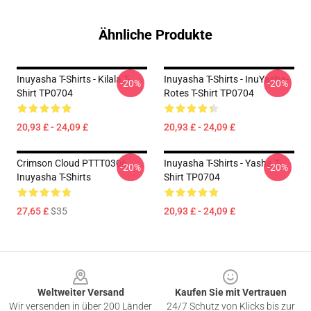
Ähnliche Produkte
Inuyasha T-Shirts - Kilala T-
Inuyasha T-Shirts - InuYasha-
-20%
-20%
Shirt TP0704
Rotes T-Shirt TP0704
20,93 £ - 24,09 £
20,93 £ - 24,09 £
Crimson Cloud PTTT0306
Inuyasha T-Shirts - Yasha T-
-20%
-20%
Inuyasha T-Shirts
Shirt TP0704
27,65 £
$35
20,93 £ - 24,09 £
Footer
Weltweiter Versand
Kaufen Sie mit Vertrauen
Wir versenden in über 200 Länder
24/7 Schutz von Klicks bis zur