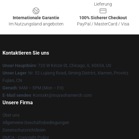
Lieferung
Internationale Garantie
100% Sicherer Checkout
Im Nutzungsland angeboten
PayPal / MasterCard / Visa
Kontaktieren Sie uns
Unser Hauptbüro
: 720 W Kinzie St, Chicago, IL 60654, US
Unser Lager
: Nr. 52 Lujiang Road, Siming District, Xiamen, Provinz
Fujian, CN
Geruch
: 9AM – 5PM (Mon – Fri)
E-Mail senden
: Kontakt@inuyashamerch.com
Unsere Firma
Über uns
Allgemeine Geschäftsbedingungen
Datenschutzrichtlinien
DMCA - Copyright Policy