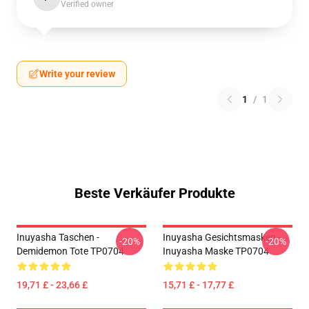
Verified owner
Write your review
1
/
1
Beste Verkäufer Produkte
Inuyasha Taschen -
Inuyasha Gesichtsmasken -
-20%
-20%
Demidemon Tote TP0704
Inuyasha Maske TP0704
19,71 £ - 23,66 £
15,71 £ - 17,77 £