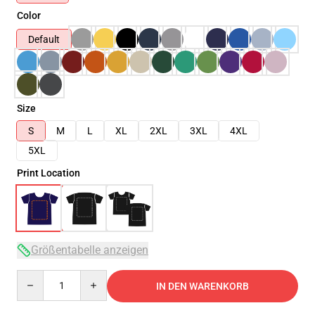
Color
Default
Size
S
M
L
XL
2XL
3XL
4XL
5XL
Print Location
Größentabelle anzeigen
Quantity
IN DEN WARENKORB