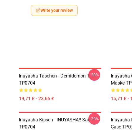
Write your review
-20%
Inuyasha Taschen - Demidemon Tote
Inuyasha 
TP0704
Maske TP
19,71 £ - 23,66 £
15,71 £ - 
-20%
Inuyasha Kissen - INUYASHA!! Säule
Inuyasha 
TP0704
Case TP0