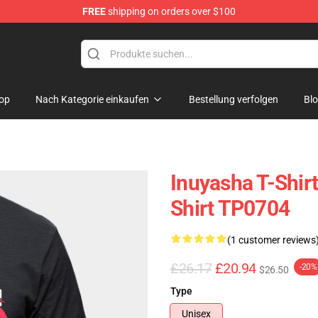
FREE
shipping on orders over $100
op
Nach Kategorie einkaufen
Bestellung verfolgen
Bl
Inuyasha T-Shirt
Shirt TP0704
(1 customer reviews
£26.17
£20.94
-20%
$26.50
Type
Unisex