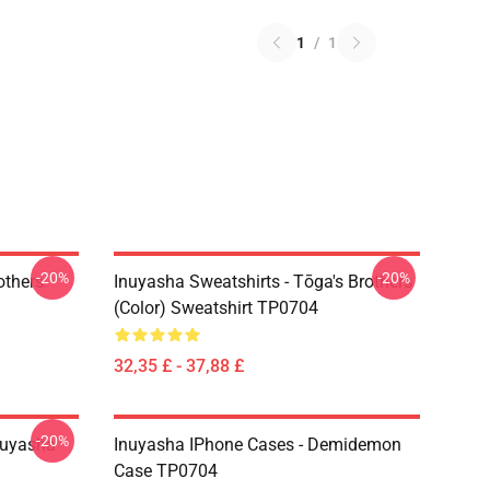
1
/
1
-20%
-20%
others
Inuyasha Sweatshirts - Tōga's Brothers
(color) Sweatshirt TP0704
32,35 £ - 37,88 £
-20%
nuyasha
Inuyasha IPhone Cases - Demidemon
Case TP0704