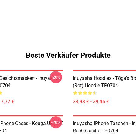
Beste Verkäufer Produkte
-20%
Gesichtsmasken - Inuyasha
Inuyasha Hoodies - Tōga's Br
0704
(rot) Hoodie TP0704
17,77 £
33,93 £ - 39,46 £
-20%
IPhone Cases - Kouga Ukiyo-E
Inuyasha IPhone Taschen - I
704
Rechtssache TP0704