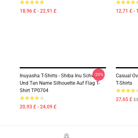
18,96 £ - 22,91 £
12,71 £ - 
-20%
Inuyasha T-Shirts - Shiba Inu Schwarz
Casual Ov
Und Tan Name Silhouette Auf Flag T-
T-Shirts
Shirt TP0704
27,65 £
$
20,93 £ - 24,09 £
Footer