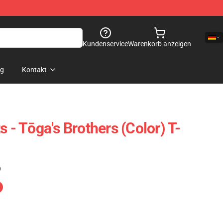
Kundenservice
Warenkorb anzeigen
og
Kontakt
s - Tōga's Brothers (color) T-
)