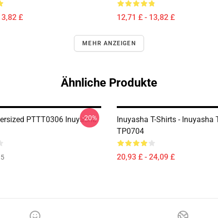
13,82 £
12,71 £ - 13,82 £
MEHR ANZEIGEN
Ähnliche Produkte
-20%
ersized PTTT0306 Inuyasha
Inuyasha T-Shirts - Inuyasha T
TP0704
20,93 £ - 24,09 £
35