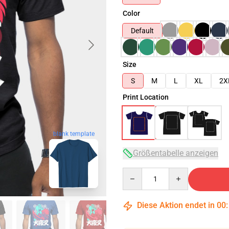
Color
Default
Size
S
M
L
XL
2X
Print Location
blank template
Größentabelle anzeigen
Quantity
Diese Aktion endet in
00