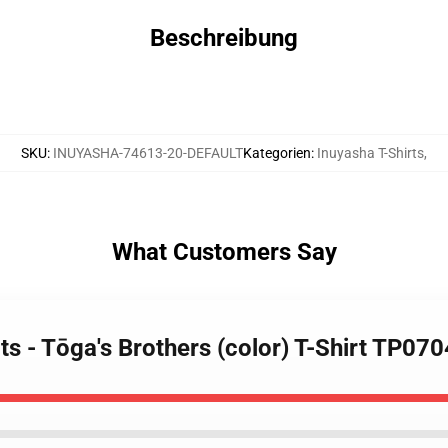
Beschreibung
SKU
:
INUYASHA-74613-20-DEFAULT
Kategorien
:
Inuyasha T-Shirts
,
What Customers Say
ts - Tōga's Brothers (color) T-Shirt TP070