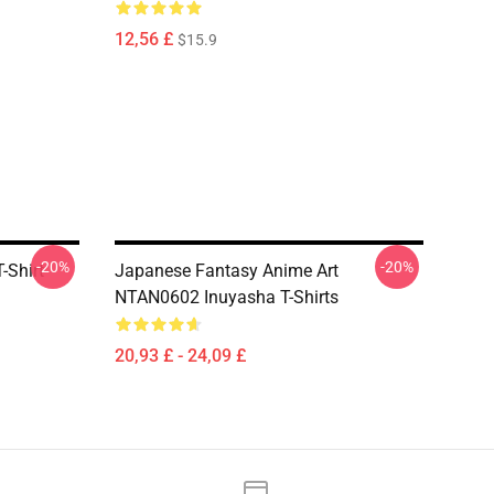
12,56 £
$15.9
-20%
-20%
-Shirt
Japanese Fantasy Anime Art
NTAN0602 Inuyasha T-Shirts
20,93 £ - 24,09 £