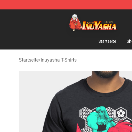
Inuyasha Store - Official Inuyasha Merchandise Shop
Startseite
Sh
Startseite
/
Inuyasha T-Shirts