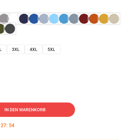
L
3XL
4XL
5XL
IN DEN WARENKORB
:
27
:
53