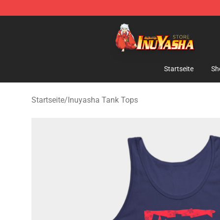
Inuyasha Store - Official Inuyasha Merchandise Shop
Startseite
Sh
Startseite
/
Inuyasha Tank Tops