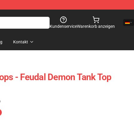
Kundenservice
Warenkorb anzeigen
og
Kontakt
ops - Feudal Demon Tank Top
)