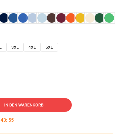
L
3XL
4XL
5XL
IN DEN WARENKORB
:
43
:
54