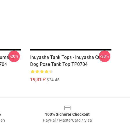
-20%
-20%
oumaru,
Inuyasha Tank Tops - Inuyasha Cute
704
Dog Pose Tank Top TP0704
19,31 £
$24.45
e
100% Sicherer Checkout
ten
PayPal / MasterCard / Visa