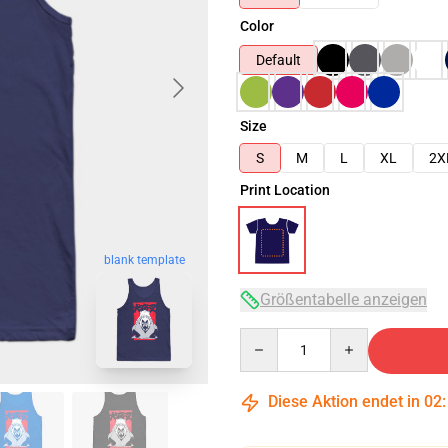
Color
Default
Size
S
M
L
XL
2X
Print Location
blank template
Größentabelle anzeigen
Quantity
Diese Aktion endet in
02