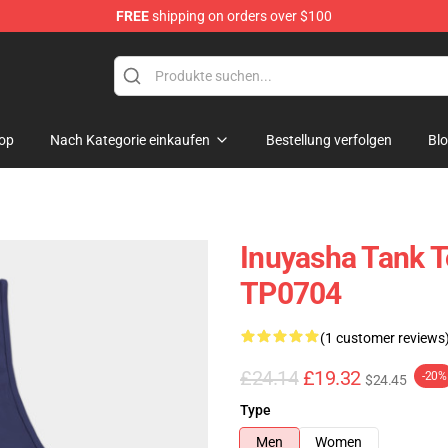
FREE
shipping on orders over $100
op
Nach Kategorie einkaufen
Bestellung verfolgen
Bl
Inuyasha Tank T
TP0704
(1 customer reviews
£24.14
£19.32
-20%
$24.45
Type
Men
Women