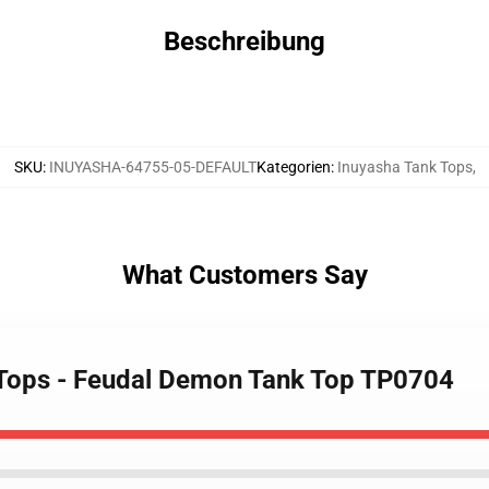
Beschreibung
SKU
:
INUYASHA-64755-05-DEFAULT
Kategorien
:
Inuyasha Tank Tops
,
What Customers Say
 Tops - Feudal Demon Tank Top TP0704