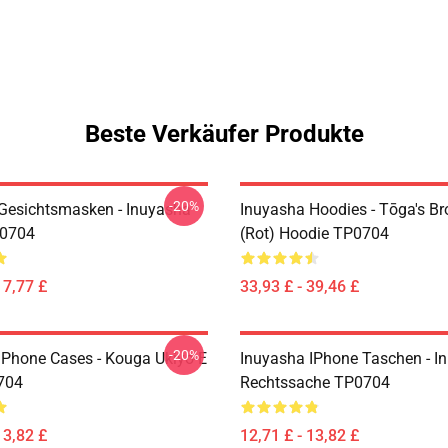
Beste Verkäufer Produkte
-20%
Gesichtsmasken - Inuyasha
Inuyasha Hoodies - Tōga's Br
0704
(rot) Hoodie TP0704
17,77 £
33,93 £ - 39,46 £
-20%
IPhone Cases - Kouga Ukiyo-E
Inuyasha IPhone Taschen - I
704
Rechtssache TP0704
13,82 £
12,71 £ - 13,82 £