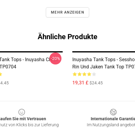
MEHR ANZEIGEN
Ähnliche Produkte
-20%
Tank Tops - Inuyasha CHIBI
Inuyasha Tank Tops - Sessh
 TP0704
Rin Und Jaken Tank Top TP0
19,31 £
4.45
$24.45
aufen Sie mit Vertrauen
Internationale Garanti
utz von Klicks bis zur Lieferung
Im Nutzungsland angebo