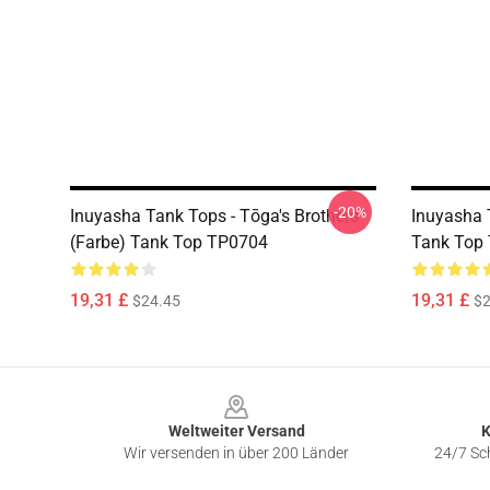
-20%
Inuyasha Tank Tops - Tōga's Brothers
Inuyasha 
(Farbe) Tank Top TP0704
Tank Top
19,31 £
19,31 £
$24.45
$2
Footer
Weltweiter Versand
K
Wir versenden in über 200 Länder
24/7 Sch