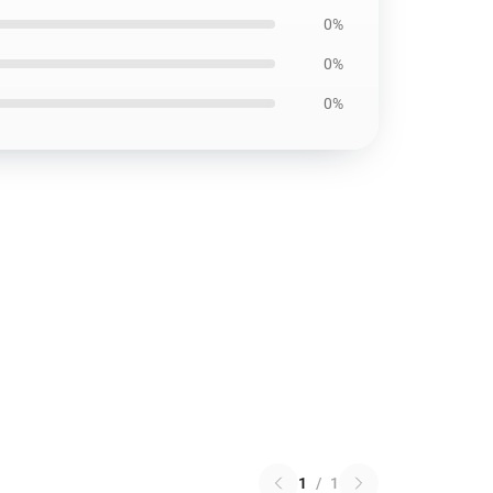
0%
0%
0%
1
/
1