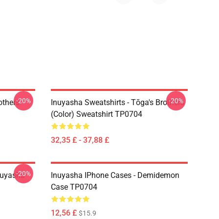
-20%
-20%
others
Inuyasha Sweatshirts - Tōga's Brothers
(color) Sweatshirt TP0704
32,35 £ - 37,88 £
-20%
nuyasha
Inuyasha IPhone Cases - Demidemon
Case TP0704
12,56 £
$15.9