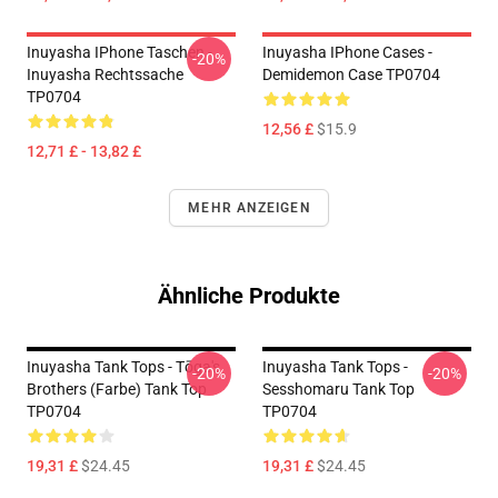
Inuyasha IPhone Taschen -
Inuyasha IPhone Cases -
-20%
Inuyasha Rechtssache
Demidemon Case TP0704
TP0704
12,56 £
$15.9
12,71 £ - 13,82 £
MEHR ANZEIGEN
Ähnliche Produkte
Inuyasha Tank Tops - Tōga's
Inuyasha Tank Tops -
-20%
-20%
Brothers (Farbe) Tank Top
Sesshomaru Tank Top
TP0704
TP0704
19,31 £
$24.45
19,31 £
$24.45