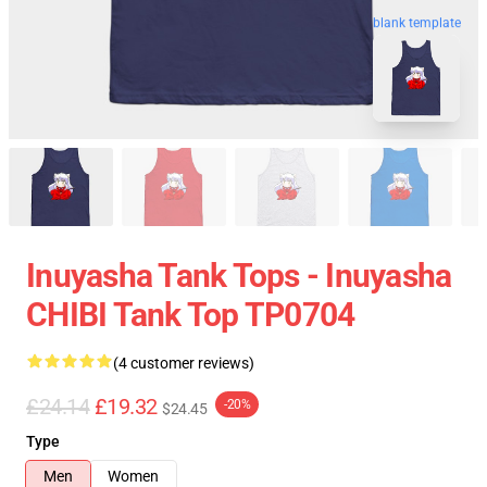
blank template
Inuyasha Tank Tops - Inuyasha
CHIBI Tank Top TP0704
(4 customer reviews)
£24.14
£19.32
-20%
$24.45
Type
Men
Women