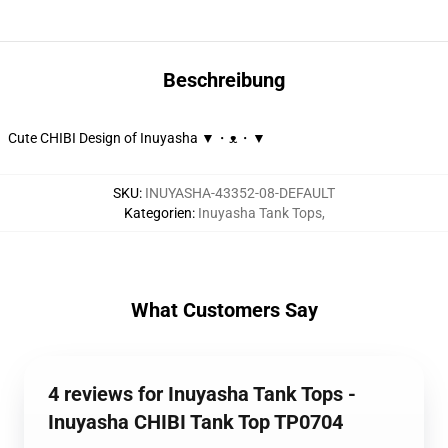
Beschreibung
Cute CHIBI Design of Inuyasha ▼・ᴥ・▼
SKU
:
INUYASHA-43352-08-DEFAULT
Kategorien
:
Inuyasha Tank Tops
,
What Customers Say
4 reviews for Inuyasha Tank Tops -
Inuyasha CHIBI Tank Top TP0704