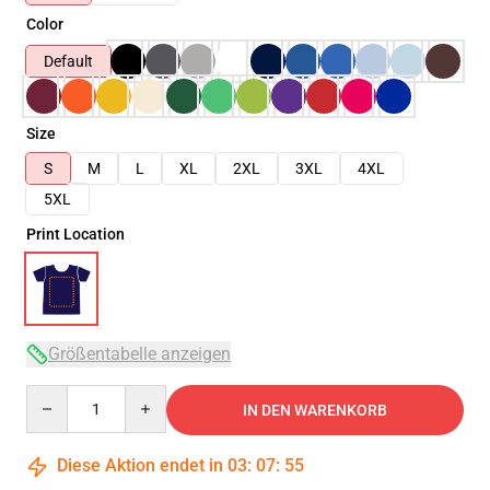
Color
Default
Size
S
M
L
XL
2XL
3XL
4XL
5XL
Print Location
Größentabelle anzeigen
Quantity
IN DEN WARENKORB
Diese Aktion endet in
03
:
07
:
54