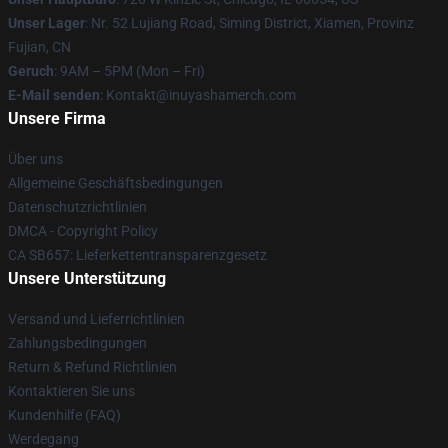
Unser Lager
: Nr. 52 Lujiang Road, Siming District, Xiamen, Provinz
Fujian, CN
Geruch
: 9AM – 5PM (Mon – Fri)
E-Mail senden
: Kontakt@inuyashamerch.com
Unsere Firma
Über uns
Allgemeine Geschäftsbedingungen
Datenschutzrichtlinien
DMCA - Copyright Policy
CA SB657: Lieferkettentransparenzgesetz
Unsere Unterstützung
Versand und Lieferrichtlinien
Zahlungsbedingungen
Return & Refund Richtlinien
Kontaktieren Sie uns
Kundenhilfe (FAQ)
Werdegang