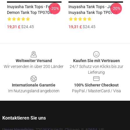
Inuyasha Tank Tops - Feudal
Inuyasha Tank Tops - Ja.
-20%
-20%
Demon Tank Top TP0704
Inuyasha Tank Top TP0704
19,31 £
$24.45
19,31 £
$24.45
Footer
Weltweiter Versand
Kaufen Sie mit Vertrauen
Wir versenden in über 200 Länder
24/7 Schutz von Klicks bis zur
Lieferung
Internationale Garantie
100% Sicherer Checkout
Im Nutzungsland angeboten
PayPal / MasterCard / Visa
Kontaktieren Sie uns
Unser Hauptbüro
: 720 W Kinzie St, Chicago, IL 60654, US