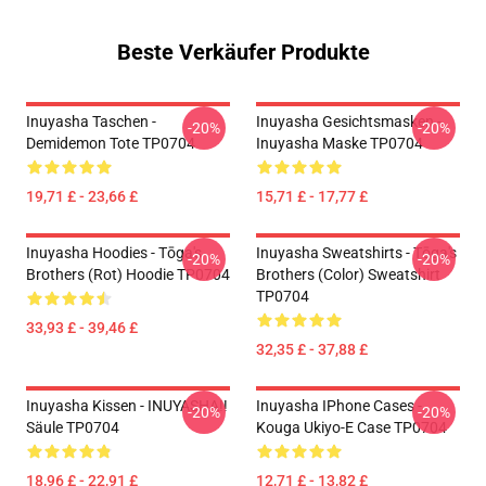
Beste Verkäufer Produkte
Inuyasha Taschen -
Inuyasha Gesichtsmasken -
-20%
-20%
Demidemon Tote TP0704
Inuyasha Maske TP0704
19,71 £ - 23,66 £
15,71 £ - 17,77 £
Inuyasha Hoodies - Tōga's
Inuyasha Sweatshirts - Tōga's
-20%
-20%
Brothers (rot) Hoodie TP0704
Brothers (color) Sweatshirt
TP0704
33,93 £ - 39,46 £
32,35 £ - 37,88 £
Inuyasha Kissen - INUYASHA!!
Inuyasha IPhone Cases -
-20%
-20%
Säule TP0704
Kouga Ukiyo-E Case TP0704
18,96 £ - 22,91 £
12,71 £ - 13,82 £