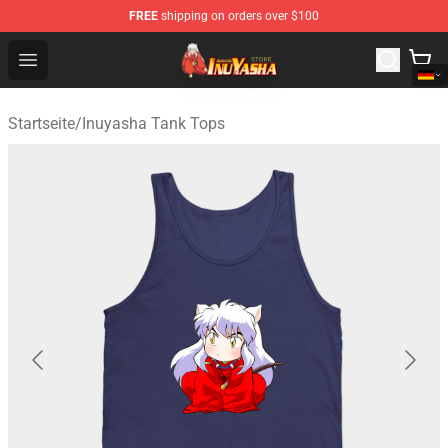
FREE
shipping on orders over $100
Inuyasha Store - Official Inuyasha Merchandise Shop
Open menu
Startseite
/
Inuyasha Tank Tops