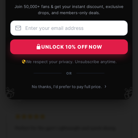
Athena
Join 50,000+ fans & get your instant discount, exclusive
A
Verified owner
drops, and members-only deals.
UNLOCK 10% OFF NOW
I’m thrilled with this product; it has proven to be both
effective and durable.
We respect your privacy. Unsubscribe anytime.
Dec 24, 2024
OR
Michael
M
›
No thanks, I'd prefer to pay full price.
🎁
🎁
Verified owner
Perfect for the gym! Lightweight and quick-drying.