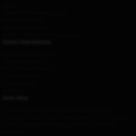
Über uns
Allgemeine Geschäftsbedingungen
Datenschutzrichtlinien
DMCA - Copyright Policy
CA SB657: Lieferkettentransparenzgesetz
Unsere Unterstützung
Versand und Lieferrichtlinien
Zahlungsbedingungen
Return & Refund Richtlinien
Kontaktieren Sie uns
Kundenhilfe (FAQ)
Werdegang
Unser Shop
Unser Team von Weltklasse-Designern schaffen schöne und
hochwertige Produkte. Diese Produkte wurden nicht nur entworfen,
um Ihren einzigartigen Stil zu zeigen, sondern um Ihren Alltag
anzupassen.