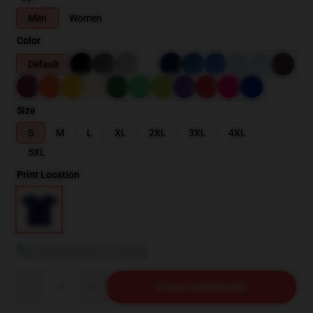
Men
Women
Color
Default
Size
S
M
L
XL
2XL
3XL
4XL
5XL
Print Location
Größentabelle anzeigen
Quantity
IN DEN WARENKORB