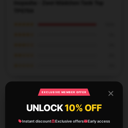
Inuyasha - Zwei Mädchen Tank Top
TP0704
★★★★★
100%
★★★★☆
0%
★★★☆☆
0%
★★☆☆☆
0%
★☆☆☆☆
0%
EXCLUSIVE MEMBER OFFER
UNLOCK
10% OFF
This Inuyasha tank is perfect for working out or
lounging. Nice fit and super breathable fabric!
Instant discount
Exclusive offers
Early access
Dec 26, 2024