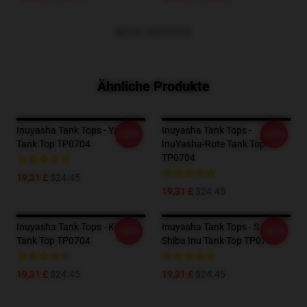
MEHR ANZEIGEN
Ähnliche Produkte
Inuyasha Tank Tops - Yasha
Inuyasha Tank Tops -
-20%
-20%
Tank Top TP0704
InuYasha-Rote Tank Top
TP0704
19,31 £
$24.45
19,31 £
$24.45
Inuyasha Tank Tops - Kilala
Inuyasha Tank Tops - S Ist Für
-20%
-20%
Tank Top TP0704
Shiba Inu Tank Top TP0704
19,31 £
$24.45
19,31 £
$24.45