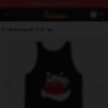
FREE
shipping on orders over $100
Inuyasha Store - Official Inuyasha Merchandise Shop
Open menu
Startseite
/
Inuyasha Tank Tops