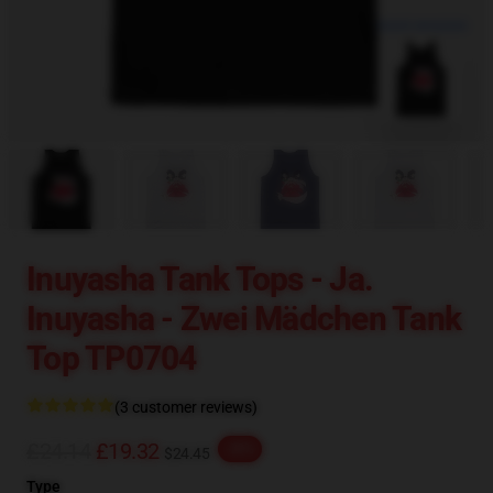
blank template
Inuyasha Tank Tops - Ja.
Inuyasha - Zwei Mädchen Tank
Top TP0704
(3 customer reviews)
£24.14
£19.32
-20%
$24.45
Type