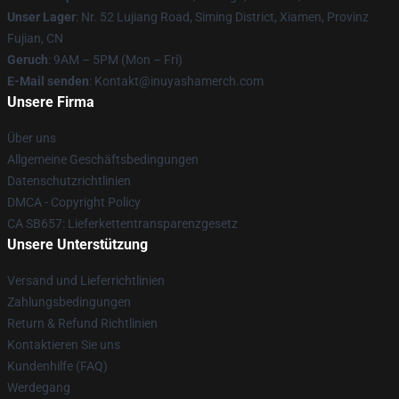
Unser Lager
: Nr. 52 Lujiang Road, Siming District, Xiamen, Provinz
Fujian, CN
Geruch
: 9AM – 5PM (Mon – Fri)
E-Mail senden
: Kontakt@inuyashamerch.com
Unsere Firma
Über uns
Allgemeine Geschäftsbedingungen
Datenschutzrichtlinien
DMCA - Copyright Policy
CA SB657: Lieferkettentransparenzgesetz
Unsere Unterstützung
Versand und Lieferrichtlinien
Zahlungsbedingungen
Return & Refund Richtlinien
Kontaktieren Sie uns
Kundenhilfe (FAQ)
Werdegang