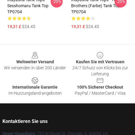
-20%
-20%
Sesshomaru Tank Top
Brothers (Farbe) Tank Top
TP0704
TP0704
19,31 £
$24.45
19,31 £
$24.45
Footer
Weltweiter Versand
Kaufen Sie mit Vertrauen
Wir versenden in über 200 Länder
24/7 Schutz von Klicks bis zur
Lieferung
Internationale Garantie
100% Sicherer Checkout
Im Nutzungsland angeboten
PayPal / MasterCard / Visa
Kontaktieren Sie uns
Unser Hauptbüro
: 720 W Kinzie St, Chicago, IL 60654, US