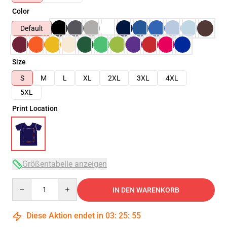
Color
Default
Size
S
M
L
XL
2XL
3XL
4XL
5XL
Print Location
Größentabelle anzeigen
Quantity
IN DEN WARENKORB
Diese Aktion endet in
03
:
25
:
54