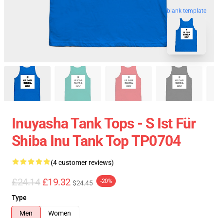
blank template
Inuyasha Tank Tops - S Ist Für
Shiba Inu Tank Top TP0704
(4 customer reviews)
£24.14
£19.32
-20%
$24.45
Type
Men
Women