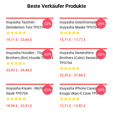
Beste Verkäufer Produkte
Inuyasha Taschen -
Inuyasha Gesichtsmasken -
-20%
-20%
Demidemon Tote TP0704
Inuyasha Maske TP0704
19,71 £ - 23,66 £
15,71 £ - 17,77 £
Inuyasha Hoodies - Tōga's
Inuyasha Sweatshirts - Tōga's
-20%
-20%
Brothers (rot) Hoodie TP0704
Brothers (color) Sweatshirt
TP0704
33,93 £ - 39,46 £
32,35 £ - 37,88 £
Inuyasha Kissen - INUYASHA!!
Inuyasha IPhone Cases -
-20%
-20%
Säule TP0704
Kouga Ukiyo-E Case TP0704
18,96 £ - 22,91 £
12,71 £ - 13,82 £