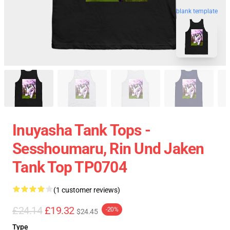
blank template
Inuyasha Tank Tops -
Sesshoumaru, Rin Und Jaken
Tank Top TP0704
(1 customer reviews)
£24.14
£19.32
-20%
$24.45
Type