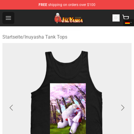
FREE
shipping on orders over $100
Inuyasha Store - Official Inuyasha Merchandise Shop
Open menu
Startseite
/
Inuyasha Tank Tops