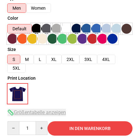
Men
Women
Color
Default
Size
S
M
L
XL
2XL
3XL
4XL
5XL
Print Location
Größentabelle anzeigen
Quantity
IN DEN WARENKORB