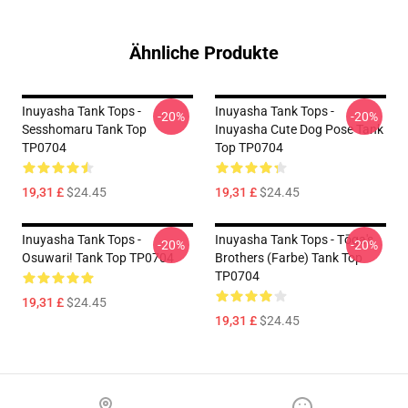
Ähnliche Produkte
Inuyasha Tank Tops -
Inuyasha Tank Tops -
-20%
-20%
Sesshomaru Tank Top
Inuyasha Cute Dog Pose Tank
TP0704
Top TP0704
19,31 £
$24.45
19,31 £
$24.45
Inuyasha Tank Tops -
Inuyasha Tank Tops - Tōga's
-20%
-20%
Osuwari! Tank Top TP0704
Brothers (Farbe) Tank Top
TP0704
19,31 £
$24.45
19,31 £
$24.45
Footer