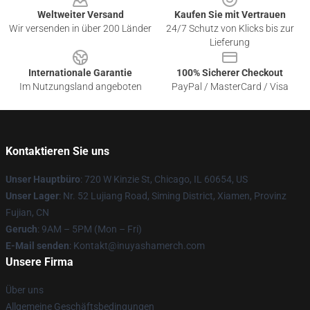
Weltweiter Versand
Kaufen Sie mit Vertrauen
Wir versenden in über 200 Länder
24/7 Schutz von Klicks bis zur
Lieferung
Internationale Garantie
100% Sicherer Checkout
Im Nutzungsland angeboten
PayPal / MasterCard / Visa
Kontaktieren Sie uns
Unser Hauptbüro
: 720 W Kinzie St, Chicago, IL 60654, US
Unser Lager
: Nr. 52 Lujiang Road, Siming District, Xiamen, Provinz
Fujian, CN
Geruch
: 9AM – 5PM (Mon – Fri)
E-Mail senden
: Kontakt@inuyashamerch.com
Unsere Firma
Über uns
Allgemeine Geschäftsbedingungen