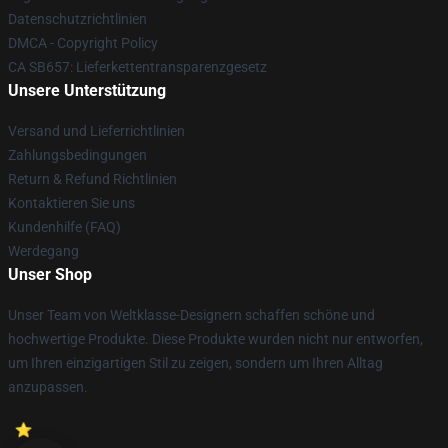
Datenschutzrichtlinien
DMCA - Copyright Policy
CA SB657: Lieferkettentransparenzgesetz
Unsere Unterstützung
Versand und Lieferrichtlinien
Zahlungsbedingungen
Return & Refund Richtlinien
Kontaktieren Sie uns
Kundenhilfe (FAQ)
Werdegang
Unser Shop
Unser Team von Weltklasse-Designern schaffen schöne und
hochwertige Produkte. Diese Produkte wurden nicht nur entworfen,
um Ihren einzigartigen Stil zu zeigen, sondern um Ihren Alltag
anzupassen.