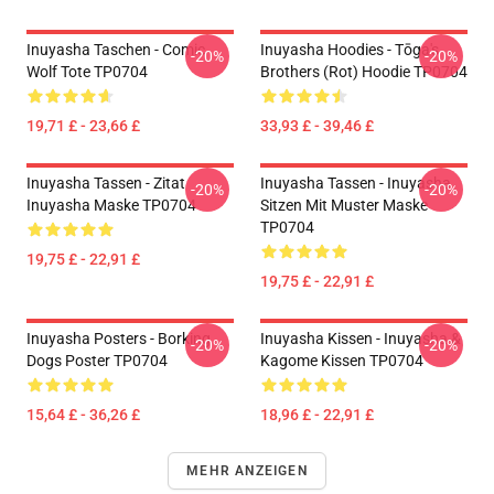
Inuyasha Taschen - Comic
Inuyasha Hoodies - Tōga's
-20%
-20%
Wolf Tote TP0704
Brothers (rot) Hoodie TP0704
19,71 £ - 23,66 £
33,93 £ - 39,46 £
Inuyasha Tassen - Zitat
Inuyasha Tassen - Inuyasha
-20%
-20%
Inuyasha Maske TP0704
Sitzen Mit Muster Maske
TP0704
19,75 £ - 22,91 £
19,75 £ - 22,91 £
Inuyasha Posters - Borking
Inuyasha Kissen - Inuyasha &
-20%
-20%
Dogs Poster TP0704
Kagome Kissen TP0704
15,64 £ - 36,26 £
18,96 £ - 22,91 £
MEHR ANZEIGEN