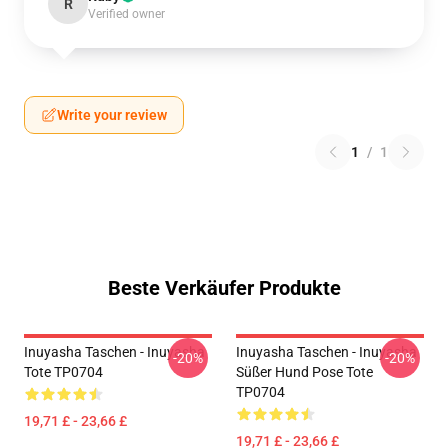
R
Verified owner
Write your review
1
/
1
Beste Verkäufer Produkte
Inuyasha Taschen - Inuyasha
Inuyasha Taschen - Inuyasha
-20%
-20%
Tote TP0704
Süßer Hund Pose Tote
TP0704
19,71 £ - 23,66 £
19,71 £ - 23,66 £