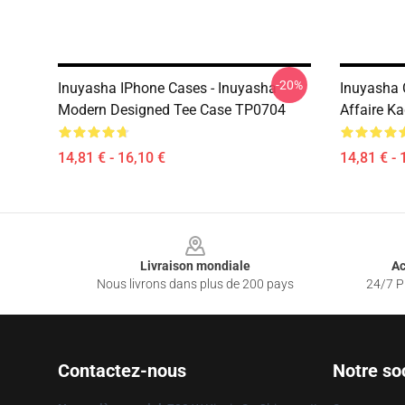
-20%
Inuyasha IPhone Cases - Inuyasha
Inuyasha 
Modern Designed Tee Case TP0704
Affaire 
14,81 € - 16,10 €
14,81 € - 
Footer
Livraison mondiale
Ac
Nous livrons dans plus de 200 pays
24/7 Pr
Contactez-nous
Notre so