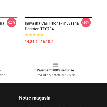
-20%
-20%
sha
Inuyasha Cas IPhone - Inuyasha
Décision TP0704
14,81 € - 16,10 €
e
Paiement 100% sécurisé
tion
PayPal / MasterCard / Visa
Notre magasin