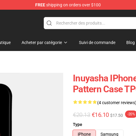
FREE
shipping on orders over $100
tique
Acheter par catégorie
Suivi de commande
Blog
Inuyasha IPhone
Pattern Case T
(4 customer reviews
€20.13
€16.10
-20%
$17.50
Type
iPhone
Samsung