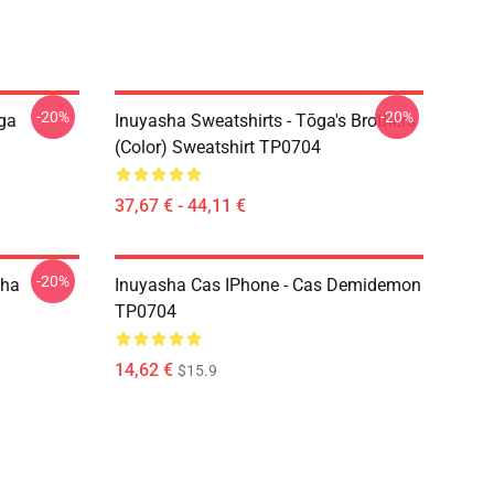
-20%
-20%
ōga
Inuyasha Sweatshirts - Tōga's Brothers
(color) Sweatshirt TP0704
37,67 € - 44,11 €
-20%
sha
Inuyasha Cas IPhone - Cas Demidemon
TP0704
14,62 €
$15.9