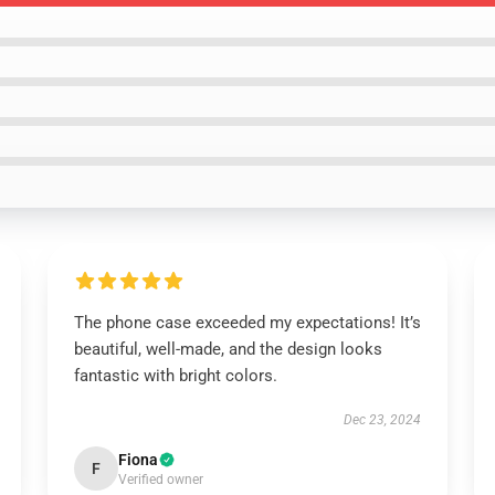
The phone case exceeded my expectations! It’s
beautiful, well-made, and the design looks
fantastic with bright colors.
Dec 23, 2024
Fiona
F
Verified owner