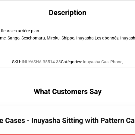
Description
leurs en arrière-plan.
ome, Sango, Seschomaru, Miroku, Shippo, Inuyasha Les abonnés, Inuyash
SKU
:
INUYASHA-35514-33
Catégories
:
Inuyasha Cas iPhone
,
What Customers Say
e Cases - Inuyasha Sitting with Pattern 