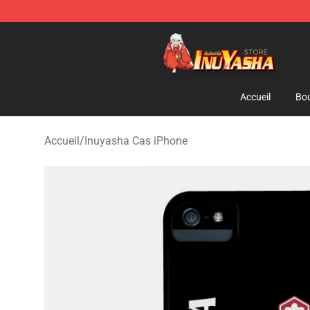
Inuyasha Store - Official Inuyasha Merchandise Shop
Accueil
Bou
Accueil
/
Inuyasha Cas iPhone