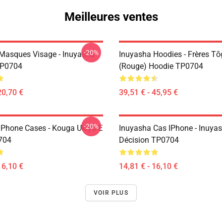
Meilleures ventes
-20%
Masques Visage - Inuyasha
Inuyasha Hoodies - Frères T
P0704
(rouge) Hoodie TP0704
20,70 €
39,51 € - 45,95 €
-20%
IPhone Cases - Kouga Ukiyo-E
Inuyasha Cas IPhone - Inuya
704
Décision TP0704
16,10 €
14,81 € - 16,10 €
VOIR PLUS