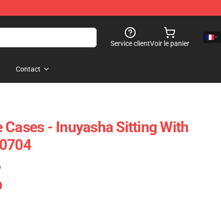
Service client
Voir le panier
Contact
 Cases - Inuyasha Sitting With
P0704
)