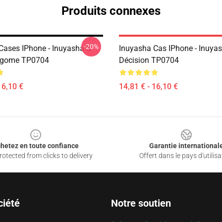
Produits connexes
-20%
Cases IPhone - Inuyasha &
Inuyasha Cas IPhone - Inuya
Kagome TP0704
Décision TP0704
16,10 €
14,81 € - 16,10 €
hetez en toute confiance
Garantie international
otected from clicks to delivery
Offert dans le pays d'utilisa
ciété
Notre soutien