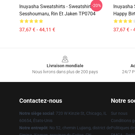
-20%
Inuyasha Sweatshirts - Sweatshirt
Inuyasha 
Sesshoumaru, Rin Et Jaken TP0704
Happy Bir
37,67 € - 44,11 €
37,67 € - 
Footer
Livraison mondiale
Ac
Nous livrons dans plus de 200 pays
24/7 Pr
Contactez-nous
Notre so
Notre siège social
: 720 W Kinzie St, Chicago, IL
Sur nous
60654, États-Unis
Conditions g
Notre entrepôt
: No 52, chemin Lujiang, district de
Politiques de