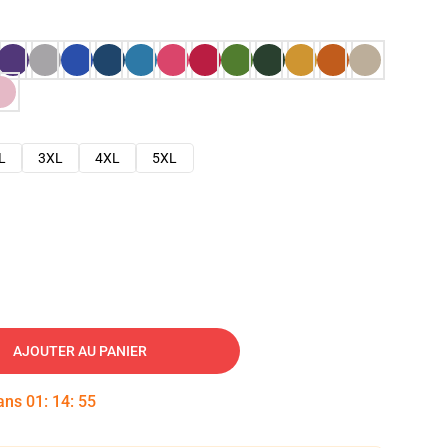
L
3XL
4XL
5XL
AJOUTER AU PANIER
dans
01
:
14
:
54