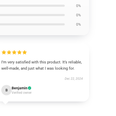
0%
0%
0%
I’m very satisfied with this product. It’s reliable,
well-made, and just what I was looking for.
Dec 22, 2024
Benjamin
B
Verified owner