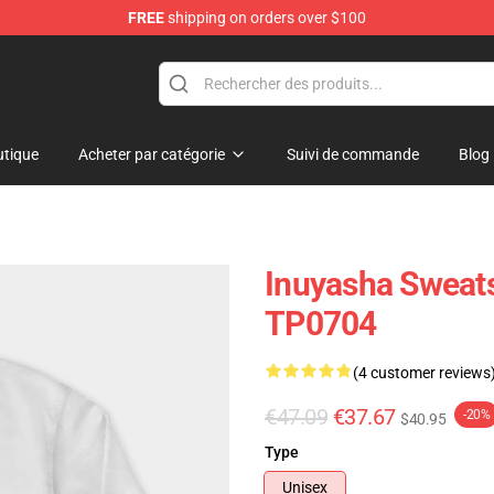
FREE
shipping on orders over $100
tique
Acheter par catégorie
Suivi de commande
Blog
Inuyasha Sweats
TP0704
(4 customer reviews
€47.09
€37.67
-20%
$40.95
Type
Unisex