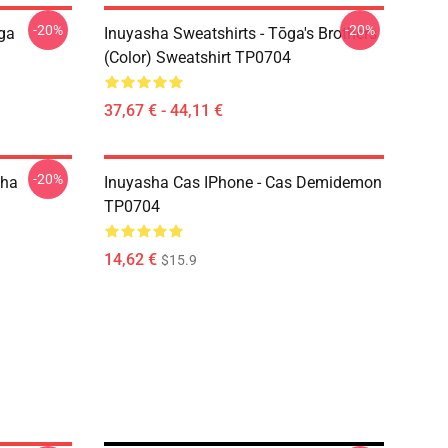
-20%
-20%
ōga
Inuyasha Sweatshirts - Tōga's Brothers
(color) Sweatshirt TP0704
37,67 € - 44,11 €
-20%
sha
Inuyasha Cas IPhone - Cas Demidemon
TP0704
14,62 €
$15.9