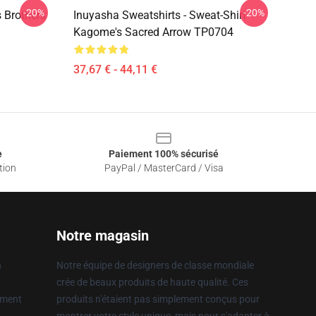
-20%
-20%
s Brothers
Inuyasha Sweatshirts - Sweat-Shirt
Kagome's Sacred Arrow TP0704
37,67 € - 44,11 €
e
Paiement 100% sécurisé
tion
PayPal / MasterCard / Visa
Notre magasin
n
Notre équipe de designers de classe mondiale
crée de beaux produits de haute qualité. Ces
ement
produits n'étaient pas simplement conçus pour