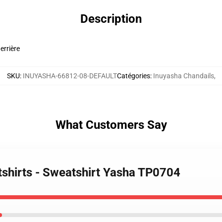
Description
errière
SKU
:
INUYASHA-66812-08-DEFAULT
Catégories
:
Inuyasha Chandails
,
What Customers Say
tshirts - Sweatshirt Yasha TP0704