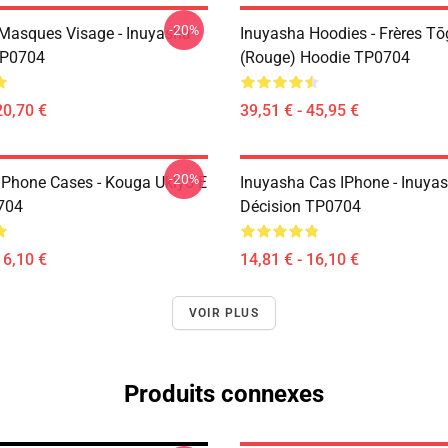
-20%
Masques Visage - Inuyasha
Inuyasha Hoodies - Frères T
P0704
(rouge) Hoodie TP0704
20,70 €
39,51 € - 45,95 €
-20%
IPhone Cases - Kouga Ukiyo-E
Inuyasha Cas IPhone - Inuya
704
Décision TP0704
16,10 €
14,81 € - 16,10 €
VOIR PLUS
Produits connexes