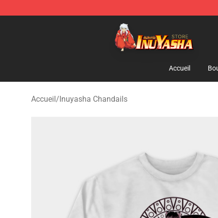
Inuyasha Store - Official Inuyasha Merchandise Shop
Accueil
Bou
Accueil
/
Inuyasha Chandails