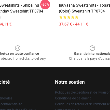
-20%
Sweatshirts - Shiba Inu
Inuyasha Sweatshirts - Tōga'
thday Sweatshirt TP0704
(color) Sweatshirt TP0704
44,11 €
37,67 € - 44,11 €
hetez en toute confiance
Garantie international
otected from clicks to delivery
Offert dans le pays d'utilisa
ciété
Notre soutien
Politiques d'expédition et de livraiso
énérales
Conditions de paiement
 confidentialité
Politiques de retour et de rembours