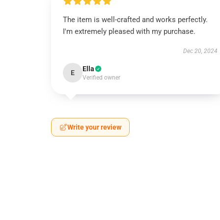
The item is well-crafted and works perfectly.
I'm extremely pleased with my purchase.
Dec 20, 2024
Ella
E
Verified owner
Write your review