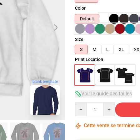
Color
Default
Size
S
M
L
XL
2X
Print Location
blank template
Voir le guide des tailles
Quantity
Cette vente se termine 