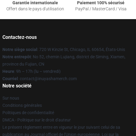
Garantie internationale
Paiement 100% sécurisé
Offert dans le pays d'utilisation
PayPal / MasterCard / Visa
Contactez-nous
Notre siège social
: 720 W Kinzie St, Chicago, IL 60654, États-Unis
Notre entrepôt
: No 52, chemin Lujiang, district de Siming, Xiamen,
province du Fujian, CN
Heure
: 9h – 17h (lu – vendredi)
Courriel
: contact@inuyashamerch.com
Notre société
Sur nous
Conditions générales
Politiques de confidentialité
DMCA - Politique sur le droit d'auteur
Le présent règlement entre en vigueur le jour suivant celui de sa
publication au Journal officiel de l'Union européenne. Loi sur la