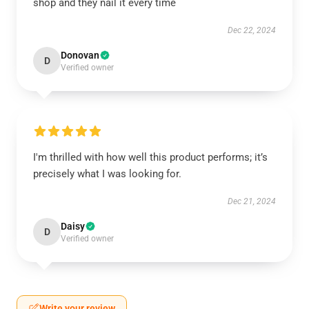
shop and they nail it every time
Dec 22, 2024
Donovan
D
Verified owner
I'm thrilled with how well this product performs; it’s
precisely what I was looking for.
Dec 21, 2024
Daisy
D
Verified owner
Write your review