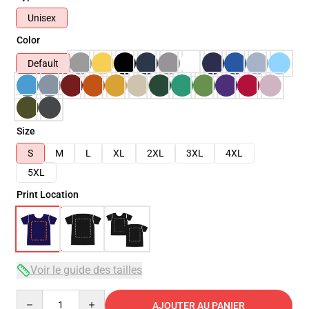
Unisex
Color
Default
Size
S
M
L
XL
2XL
3XL
4XL
5XL
Print Location
Voir le guide des tailles
Quantity
AJOUTER AU PANIER