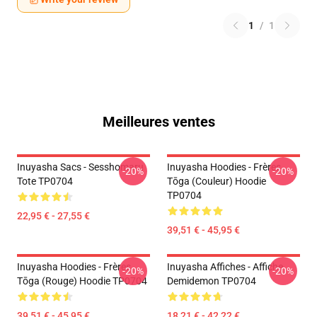
1
/
1
Meilleures ventes
Inuyasha Sacs - Sesshomaru
Inuyasha Hoodies - Frères
-20%
-20%
Tote TP0704
Tōga (couleur) Hoodie
TP0704
22,95 € - 27,55 €
39,51 € - 45,95 €
Inuyasha Hoodies - Frères
Inuyasha Affiches - Affiche
-20%
-20%
Tōga (rouge) Hoodie TP0704
Demidemon TP0704
39,51 € - 45,95 €
18,21 € - 42,22 €