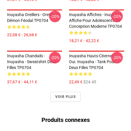
Inuyasha Oreillers - Oreiller De
Inuyasha Affiches - Inuyasha
-20%
-20%
Démon Féodal TP0704
Affiche Pour Adolescents De
Conception Moderne TP0704
22,08 € - 26,68 €
18,21 € - 42,22 €
Inuyasha Chandails -
Inuyasha Hauts-Citernes -
-20%
-20%
Inuyasha - Sweatshirt Deux
Oui. Inuyasha - Tank Pour
Filles TP0704
Deux Filles TP0704
37,67 € - 44,11 €
22,49 €
$24.45
VOIR PLUS
Produits connexes