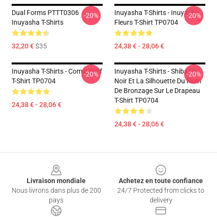
Dual Forms PTTT0306
Inuyasha T-Shirts - Inuyasha
-20%
-20%
Inuyasha T-Shirts
Fleurs T-Shirt TP0704
32,20 €
$35
24,38 € - 28,06 €
Inuyasha T-Shirts - Comic Wolf
Inuyasha T-Shirts - Shiba Inu
-20%
-20%
T-Shirt TP0704
Noir Et La Silhouette Du Nom
De Bronzage Sur Le Drapeau
T-Shirt TP0704
24,38 € - 28,06 €
24,38 € - 28,06 €
Footer
Livraison mondiale
Achetez en toute confiance
Nous livrons dans plus de 200
24/7 Protected from clicks to
pays
delivery