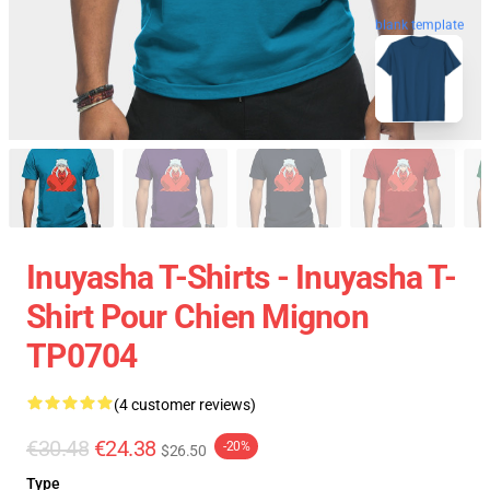
blank template
Inuyasha T-Shirts - Inuyasha T-
Shirt Pour Chien Mignon
TP0704
(4 customer reviews)
€30.48
€24.38
-20%
$26.50
Type