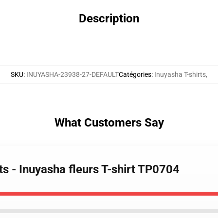
Description
SKU
:
INUYASHA-23938-27-DEFAULT
Catégories
:
Inuyasha T-shirts
,
What Customers Say
ts - Inuyasha fleurs T-shirt TP0704