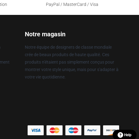
tion
PayPal / MasterCard / Visa
Notre magasin
n
Notre équipe de designers de classe mondiale
crée de beaux produits de haute qualité. Ces
ement
produits n'étaient pas simplement conçus pour
montrer votre style unique, mais pour s'adapter à
votre vie quotidienne.
Help