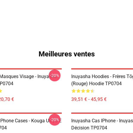
Meilleures ventes
-20%
Masques Visage - Inuyasha
Inuyasha Hoodies - Frères T
P0704
(rouge) Hoodie TP0704
20,70 €
39,51 € - 45,95 €
-20%
IPhone Cases - Kouga Ukiyo-E
Inuyasha Cas IPhone - Inuya
704
Décision TP0704