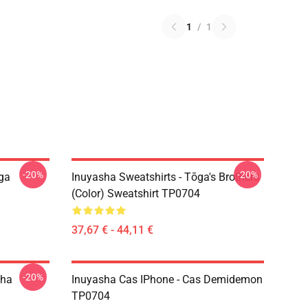
1
/
1
-20%
-20%
ōga
Inuyasha Sweatshirts - Tōga's Brothers
(color) Sweatshirt TP0704
37,67 € - 44,11 €
-20%
sha
Inuyasha Cas IPhone - Cas Demidemon
TP0704