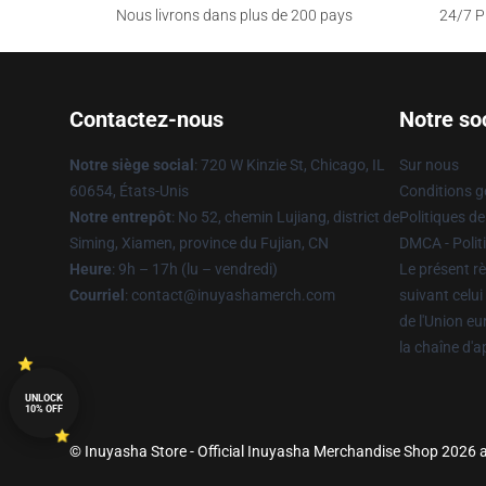
Nous livrons dans plus de 200 pays
24/7 Pr
Contactez-nous
Notre so
Notre siège social
: 720 W Kinzie St, Chicago, IL
Sur nous
60654, États-Unis
Conditions g
Notre entrepôt
: No 52, chemin Lujiang, district de
Politiques de
Siming, Xiamen, province du Fujian, CN
DMCA - Politi
Heure
: 9h – 17h (lu – vendredi)
Le présent rè
Courriel
: contact@inuyashamerch.com
suivant celui
de l'Union e
la chaîne d'
UNLOCK
10% OFF
© Inuyasha Store - Official Inuyasha Merchandise Shop 2026 al