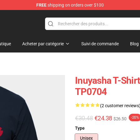
FREE
shipping on orders over $100
tique
Acheter par catégorie
Suivi de commande
Blog
Inuyasha T-Shirt
TP0704
(2 customer reviews
€30.48
€24.38
-20%
$26.50
Type
Unisex