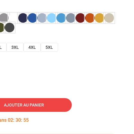
L
3XL
4XL
5XL
AJOUTER AU PANIER
dans
02
:
30
:
54