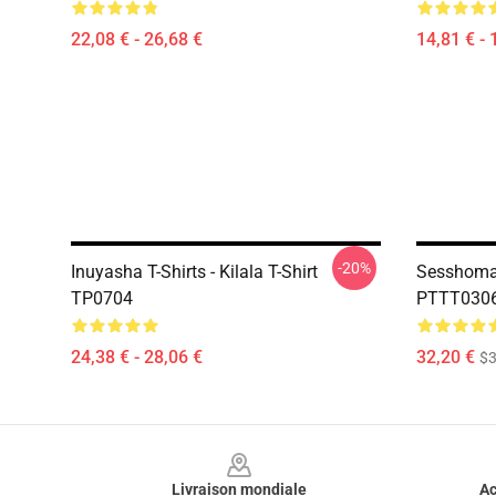
22,08 € - 26,68 €
14,81 € - 
-20%
Inuyasha T-Shirts - Kilala T-Shirt
Sesshoma
TP0704
PTTT0306 
24,38 € - 28,06 €
32,20 €
$
Footer
Livraison mondiale
Ac