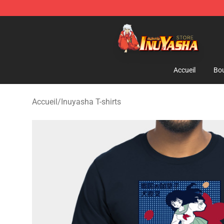
Inuyasha Store - Official Inuyasha Merchandise Shop
Accueil
Bou
Accueil
/
Inuyasha T-shirts