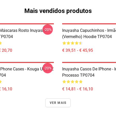
Mais vendidos produtos
-20%
Máscaras Rosto Inuyasha
Inuyasha Capuchinhos - Irm
TP0704
(vermelho) Hoodie TP0704
€ 20,70
€ 39,51 - € 45,95
-20%
IPhone Cases - Kouga Ukiyo-E
Inuyasha Casos De IPhone - 
704
Processo TP0704
€ 16,10
€ 14,81 - € 16,10
VER MAIS