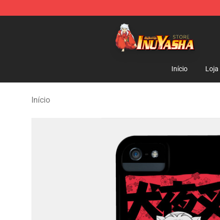
Inuyasha Store - Official Inuyasha Merchandise Shop
Início
Loja
Início