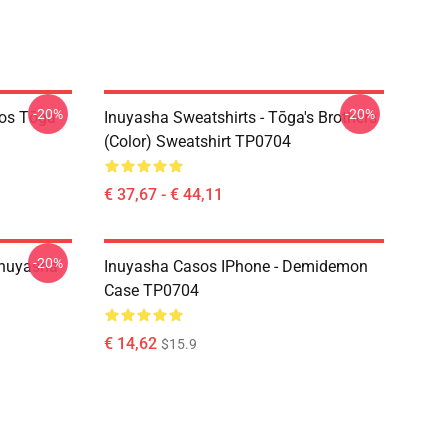
-20%
-20%
ãos Tōga
Inuyasha Sweatshirts - Tōga's Brothers
(color) Sweatshirt TP0704
€ 37,67 - € 44,11
-20%
Inuyasha
Inuyasha Casos IPhone - Demidemon
Case TP0704
€ 14,62
$15.9