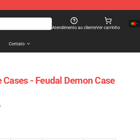
Atendimento ao cliente
Ver carrinho
Contato
e Cases - Feudal Demon Case
)