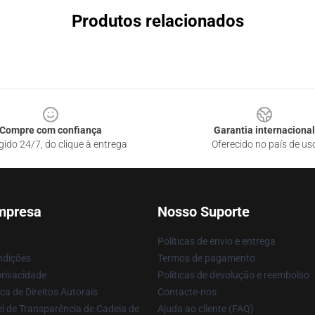
Produtos relacionados
Compre com confiança
Garantia internacional
gido 24/7, do clique à entrega
Oferecido no país de us
mpresa
Nosso Suporte
Políticas de envio e entrega
ndições
Termos de pagamento
privacidade
Políticas de devolução e reembolso
ca de Direitos Autorais
Contacte-nos
i de Transparência de Cadeia de
Ajuda ao cliente (FAQ)