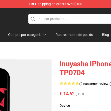
FREE
shipping on orders over $100
Compre por categoria
Rastreamento de pedido
Blog
Inuyasha IPhon
TP0704
(2 customer reviews
€ 14,62
$15.9
Device