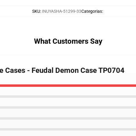
SKU
:
INUYASHA-51299-33
Categorias
:
What Customers Say
one Cases - Feudal Demon Case TP0704