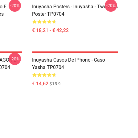
-20%
-20%
o E
Inuyasha Posters - Inuyasha - Two Girls
os
Poster TP0704
€ 18,21 - € 42,22
-20%
 KAGOME!
Inuyasha Casos De IPhone - Caso
P0704
Yasha TP0704
€ 14,62
$15.9