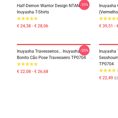
-20%
Half-Demon Warrior Design NTAN0602
Inuyasha 
Inuyasha T-Shirts
(vermelho
€ 24,38 - € 28,06
€ 39,51 - 
-20%
Inuyasha Travesseiros... Inuyasha
Inuyasha 
Bonito Cão Pose Travesseiro TP0704
Sesshouma
TP0704
€ 22,08 - € 26,68
€ 22,49
$2