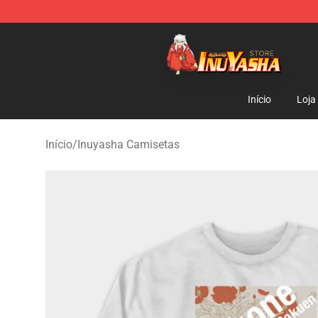
Inuyasha Store - Official Inuyasha Merchandise Shop
Início
Loja
Início
/
Inuyasha Camisetas