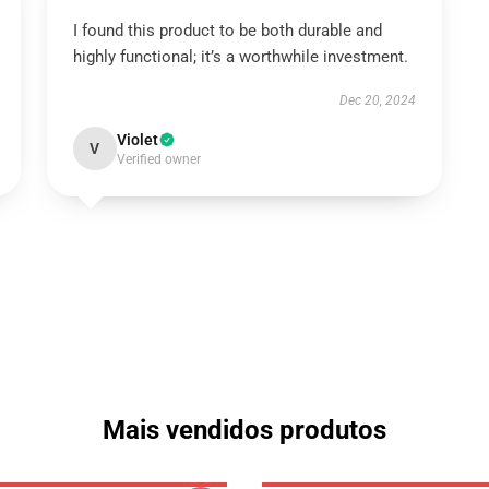
I found this product to be both durable and
highly functional; it’s a worthwhile investment.
Dec 20, 2024
Violet
V
Verified owner
Mais vendidos produtos