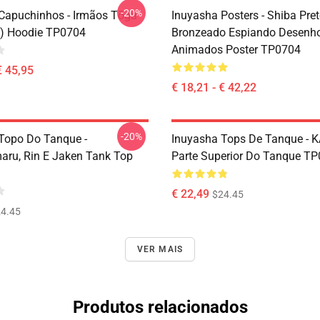
-20%
Capuchinhos - Irmãos Tōga
Inuyasha Posters - Shiba Pret
) Hoodie TP0704
Bronzeado Espiando Desenh
Animados Poster TP0704
€ 45,95
€ 18,21 - € 42,22
-20%
Topo Do Tanque -
Inuyasha Tops De Tanque -
ru, Rin E Jaken Tank Top
Parte Superior Do Tanque T
€ 22,49
$24.45
4.45
VER MAIS
Produtos relacionados