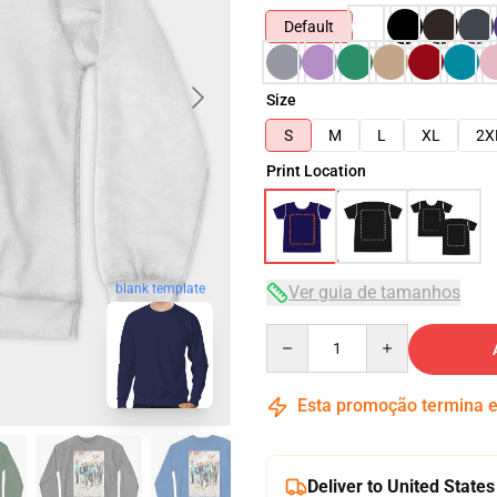
Default
Size
S
M
L
XL
2X
Print Location
blank template
Ver guia de tamanhos
Quantity
Esta promoção termina
Deliver to United States