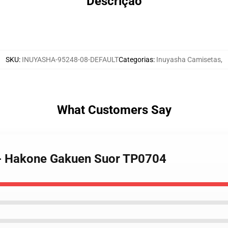
Descrição
SKU
:
INUYASHA-95248-08-DEFAULT
Categorias
:
Inuyasha Camisetas
,
What Customers Say
r - Hakone Gakuen Suor TP0704