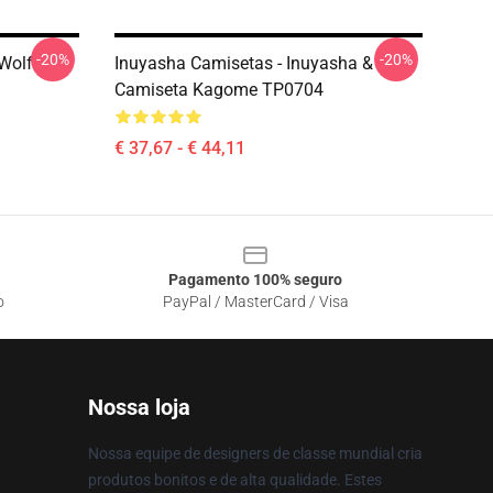
-20%
-20%
Wolf
Inuyasha Camisetas - Inuyasha &
Camiseta Kagome TP0704
€ 37,67 - € 44,11
Pagamento 100% seguro
o
PayPal / MasterCard / Visa
Nossa loja
Nossa equipe de designers de classe mundial cria
produtos bonitos e de alta qualidade. Estes