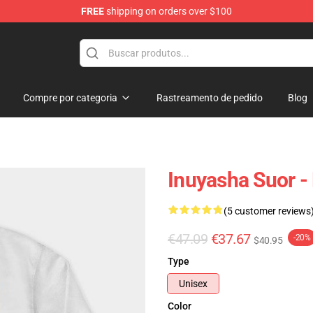
FREE
shipping on orders over $100
Compre por categoria
Rastreamento de pedido
Blog
Inuyasha Suor 
(5 customer reviews
€47.09
€37.67
-20%
$40.95
Type
Unisex
Color