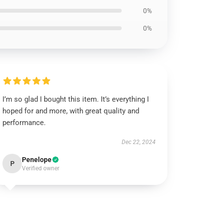
0%
0%
I’m so glad I bought this item. It’s everything I
hoped for and more, with great quality and
performance.
Dec 22, 2024
Penelope
P
Verified owner