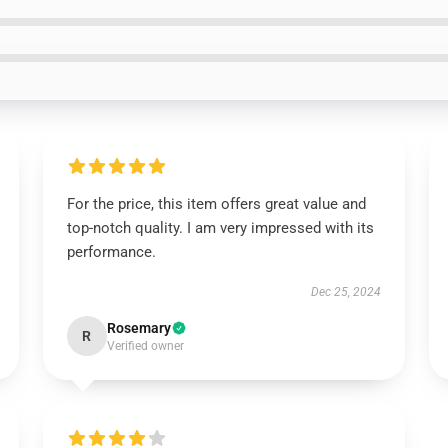
For the price, this item offers great value and
top-notch quality. I am very impressed with its
performance.
Dec 25, 2024
Rosemary
R
Verified owner