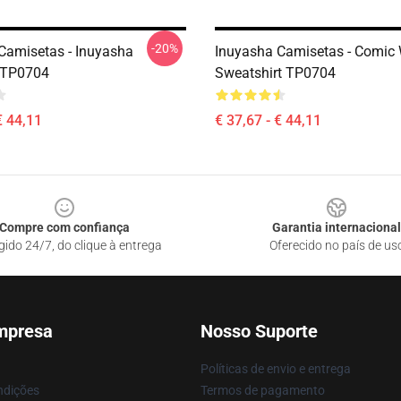
-20%
Camisetas - Inuyasha
Inuyasha Camisetas - Comic 
 TP0704
Sweatshirt TP0704
€ 44,11
€ 37,67 - € 44,11
Compre com confiança
Garantia internacional
gido 24/7, do clique à entrega
Oferecido no país de us
mpresa
Nosso Suporte
Políticas de envio e entrega
ndições
Termos de pagamento