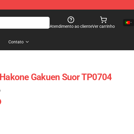
Atendimento ao cliente
Ver carrinho
Contato
- Hakone Gakuen Suor TP0704
)