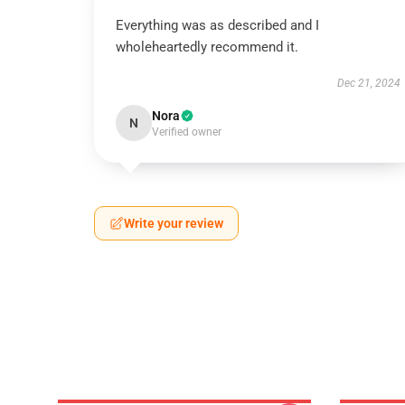
Everything was as described and I
wholeheartedly recommend it.
Dec 21, 2024
Nora
N
Verified owner
Write your review