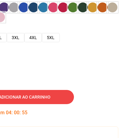
L
3XL
4XL
5XL
ADICIONAR AO CARRINHO
 em
04
:
00
:
54