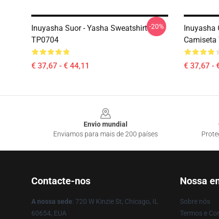
-20%
Inuyasha Suor - Yasha Sweatshirt
Inuyasha 
TP0704
Camiseta
€ 37,67 - € 44,11
€ 37,67 - 
Footer
Envio mundial
Enviamos para mais de 200 países
Prote
Contacte-nos
Nossa e
A nossa sede
: 720 W Kinzie St, Chicago, IL
Sobre nós
60654, EUA
Termos e Co