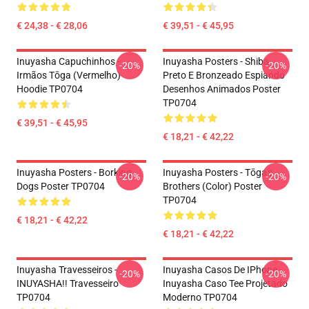
€ 24,38 - € 28,06
€ 39,51 - € 45,95
Inuyasha Capuchinhos -
Inuyasha Posters - Shiba
-20%
-20%
Irmãos Tōga (vermelho)
Preto E Bronzeado Espiando
Hoodie TP0704
Desenhos Animados Poster
TP0704
€ 39,51 - € 45,95
€ 18,21 - € 42,22
Inuyasha Posters - Borking
Inuyasha Posters - Tōga's
-20%
-20%
Dogs Poster TP0704
Brothers (color) Poster
TP0704
€ 18,21 - € 42,22
€ 18,21 - € 42,22
Inuyasha Travesseiros -
Inuyasha Casos De IPhone -
-20%
-20%
INUYASHA!! Travesseiro
Inuyasha Caso Tee Projetado
TP0704
Moderno TP0704