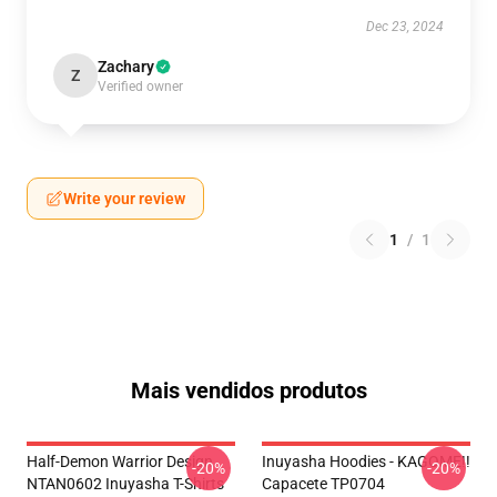
Dec 23, 2024
Zachary
Z
Verified owner
Write your review
1
/
1
Mais vendidos produtos
Half-Demon Warrior Design
Inuyasha Hoodies - KAGOME!!
-20%
-20%
NTAN0602 Inuyasha T-Shirts
Capacete TP0704