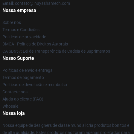
Email
: contato@inuyashamech.com
Nossa empresa
Sobre nós
Termos e Condições
Políticas de privacidade
DMCA - Política de Direitos Autorais
CA SB657: Lei de Transparência de Cadeia de Suprimentos
Nosso Suporte
Políticas de envio e entrega
Termos de pagamento
Políticas de devolução e reembolso
Contacte-nos
Ajuda ao cliente (FAQ)
Whosale
Nossa loja
Nossa equipe de designers de classe mundial cria produtos bonitos e
de alta qualidade. Estes produtos não foram apenas projetados para