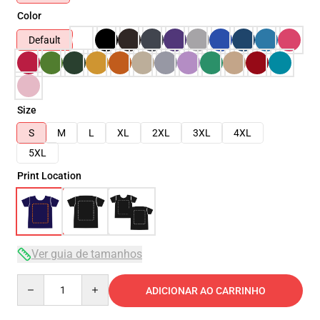
Color
Default
Size
S
M
L
XL
2XL
3XL
4XL
5XL
Print Location
Ver guia de tamanhos
Quantity
ADICIONAR AO CARRINHO