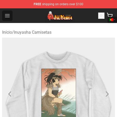
FREE
shipping on orders over $100
Inuyasha Store - Official Inuyasha Merchandise Shop
Open menu
Início
/
Inuyasha Camisetas