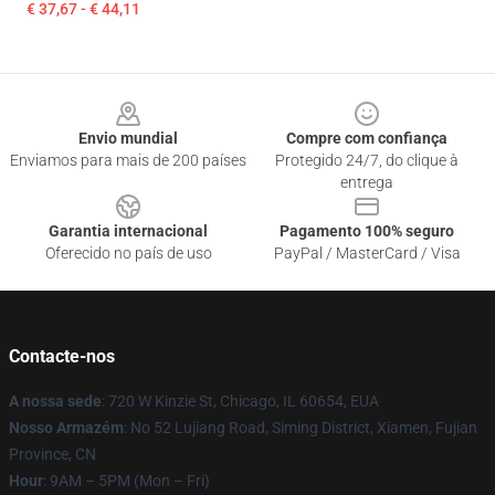
€ 37,67 - € 44,11
Footer
Envio mundial
Compre com confiança
Enviamos para mais de 200 países
Protegido 24/7, do clique à
entrega
Garantia internacional
Pagamento 100% seguro
Oferecido no país de uso
PayPal / MasterCard / Visa
Contacte-nos
A nossa sede
: 720 W Kinzie St, Chicago, IL 60654, EUA
Nosso Armazém
: No 52 Lujiang Road, Siming District, Xiamen, Fujian
Province, CN
Hour
: 9AM – 5PM (Mon – Fri)