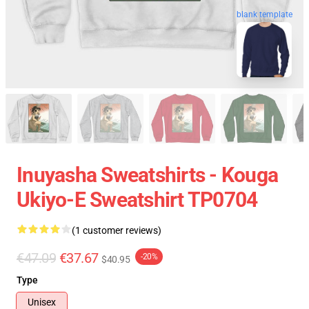
blank template
Inuyasha Sweatshirts - Kouga
Ukiyo-E Sweatshirt TP0704
(1 customer reviews)
€47.09
€37.67
-20%
$40.95
Type
Unisex