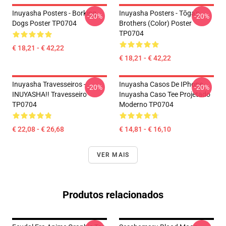
Inuyasha Posters - Borking
Inuyasha Posters - Tōga's
-20%
-20%
Dogs Poster TP0704
Brothers (color) Poster
TP0704
€ 18,21 - € 42,22
€ 18,21 - € 42,22
Inuyasha Travesseiros -
Inuyasha Casos De IPhone -
-20%
-20%
INUYASHA!! Travesseiro
Inuyasha Caso Tee Projetado
TP0704
Moderno TP0704
€ 22,08 - € 26,68
€ 14,81 - € 16,10
VER MAIS
Produtos relacionados