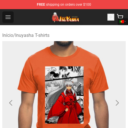
FREE
shipping on orders over $100
Inuyasha Store - Official Inuyasha Merchandise Shop
Open menu
Início
/
Inuyasha T-shirts