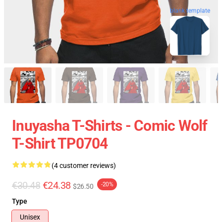
blank template
Inuyasha T-Shirts - Comic Wolf
T-Shirt TP0704
(4 customer reviews)
€30.48
€24.38
-20%
$26.50
Type
Unisex