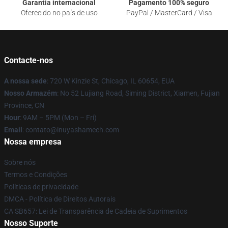
Garantia internacional
Pagamento 100% seguro
Oferecido no país de uso
PayPal / MasterCard / Visa
Contacte-nos
A nossa sede
: 720 W Kinzie St, Chicago, IL 60654, EUA
Nosso Armazém
: No 52 Lujiang Road, Siming District, Xiamen, Fujian
Province, CN
Hour
: 9AM – 5PM (Mon – Fri)
Email
: contato@inuyashamech.com
Nossa empresa
Sobre nós
Termos e Condições
Políticas de privacidade
DMCA - Política de Direitos Autorais
CA SB657: Lei de Transparência de Cadeia de Suprimentos
Nosso Suporte