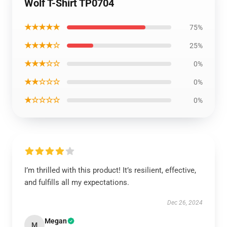
Wolf T-Shirt TP0704
★★★★★
75%
★★★★☆
25%
★★★☆☆
0%
★★☆☆☆
0%
★☆☆☆☆
0%
I’m thrilled with this product! It’s resilient, effective,
and fulfills all my expectations.
Dec 26, 2024
Megan
M