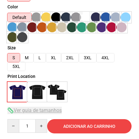
Color
Default
Size
S
M
L
XL
2XL
3XL
4XL
5XL
Print Location
Ver guia de tamanhos
Quantity
ADICIONAR AO CARRINHO