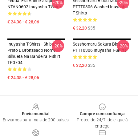
Feudal Era Anime Graphic Tee
Sesshomaru Blood Moon
-20%
-20%
NTAN0602 Inuyasha T-Shirts
PTTT0306 Washed Inuyasha
T-Shirts
€ 24,38 - € 28,06
€ 32,20
$35
Inuyasha T-Shirts - Shiba Inu
Sesshomaru Sakura Blossom
-20%
-20%
Preto E Bronzeado Nome
PTTT0306 Inuyasha T-Shirts
Silhueta Na Bandeira T-Shirt
TP0704
€ 32,20
$35
€ 24,38 - € 28,06
Footer
Envio mundial
Compre com confiança
Enviamos para mais de 200 países
Protegido 24/7, do clique à
entrega