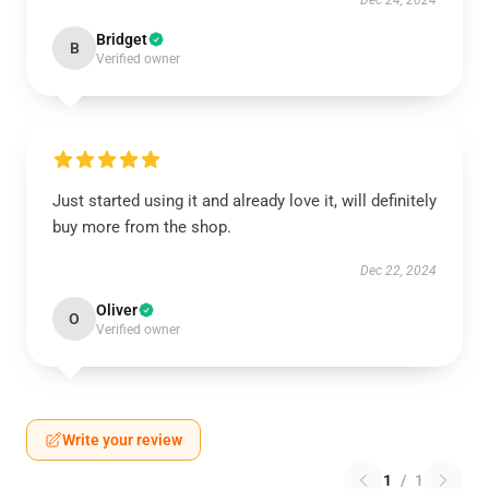
Dec 24, 2024
Bridget
B
Verified owner
Just started using it and already love it, will definitely
buy more from the shop.
Dec 22, 2024
Oliver
O
Verified owner
Write your review
1
/
1