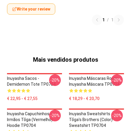
Write your review
1
/
1
Mais vendidos produtos
Inuyasha Sacos -
Inuyasha Máscaras Rosto
-20%
-20%
Demidemon Tote TP0704
Inuyasha Máscara TP0704
€ 22,95 - € 27,55
€ 18,29 - € 20,70
Inuyasha Capuchinhos -
Inuyasha Sweatshirts -
-20%
-20%
Irmãos Tōga (vermelho)
Tōga's Brothers (color)
Hoodie TP0704
Sweatshirt TP0704