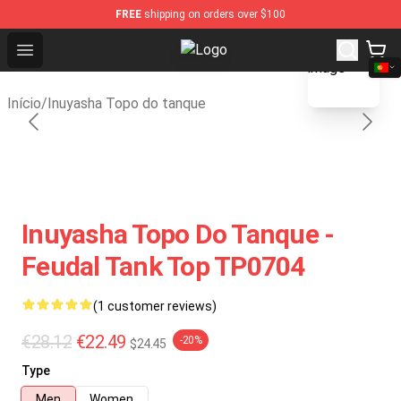
FREE
shipping on orders over $100
blank template
Open menu
Inuyasha Store - Official Inuyasha
Início
/
Inuyasha Topo do tanque
Inuyasha Topo Do Tanque -
Feudal Tank Top TP0704
(1 customer reviews)
€28.12
€22.49
-20%
$24.45
Type
Men
Women