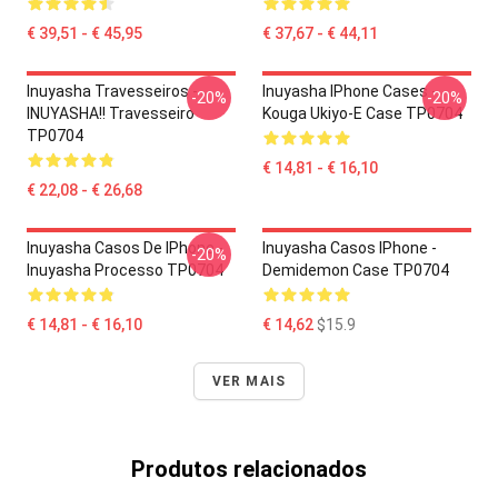
€ 39,51 - € 45,95
€ 37,67 - € 44,11
Inuyasha Travesseiros -
Inuyasha IPhone Cases -
-20%
-20%
INUYASHA!! Travesseiro
Kouga Ukiyo-E Case TP0704
TP0704
€ 14,81 - € 16,10
€ 22,08 - € 26,68
Inuyasha Casos De IPhone -
Inuyasha Casos IPhone -
-20%
Inuyasha Processo TP0704
Demidemon Case TP0704
€ 14,81 - € 16,10
€ 14,62
$15.9
VER MAIS
Produtos relacionados