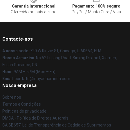
Garantia internacional
Pagamento 100% seguro
Oferecido no país de uso
PayPal / MasterCard / Visa
Contacte-nos
A nossa sede
: 720 W Kinzie St, Chicago, IL 60654, EUA
Nosso Armazém
: No 52 Lujiang Road, Siming District, Xiamen,
Fujian Province, CN
Hour
: 9AM – 5PM (Mon – Fri)
Email
: contato@inuyashamech.com
Nossa empresa
Sobre nós
Termos e Condições
Políticas de privacidade
DMCA - Política de Direitos Autorais
CA SB657: Lei de Transparência de Cadeia de Suprimentos