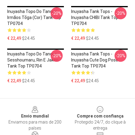
Inuyasha Topo Do Tanque -
Inuyasha Tank Tops -
-20%
-20%
Irmãos Tōga (cor) Tank Top
Inuyasha CHIBI Tank Top
TP0704
TP0704
€ 22,49
$24.45
€ 22,49
$24.45
Inuyasha Topo Do Tanque -
Inuyasha Tank Tops -
-20%
-20%
Sesshoumaru, Rin E Jaken
Inuyasha Cute Dog Pose
Tank Top TP0704
Tank Top TP0704
€ 22,49
$24.45
€ 22,49
$24.45
Footer
Envio mundial
Compre com confiança
Enviamos para mais de 200
Protegido 24/7, do clique à
países
entrega