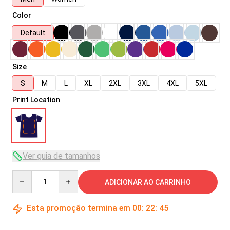
Color
Default
Size
S
M
L
XL
2XL
3XL
4XL
5XL
Print Location
Ver guia de tamanhos
Quantity
ADICIONAR AO CARRINHO
Esta promoção termina em
00
:
22
:
45