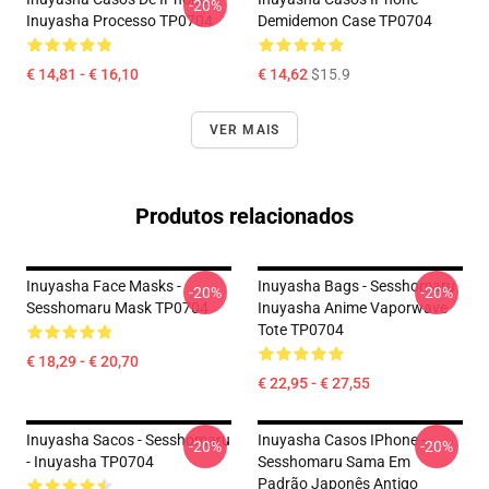
-20%
Inuyasha Processo TP0704
Demidemon Case TP0704
€ 14,81 - € 16,10
€ 14,62
$15.9
VER MAIS
Produtos relacionados
Inuyasha Face Masks -
Inuyasha Bags - Sesshomaru
-20%
-20%
Sesshomaru Mask TP0704
Inuyasha Anime Vaporwave
Tote TP0704
€ 18,29 - € 20,70
€ 22,95 - € 27,55
Inuyasha Sacos - Sesshomaru
Inuyasha Casos IPhone -
-20%
-20%
- Inuyasha TP0704
Sesshomaru Sama Em
Padrão Japonês Antigo