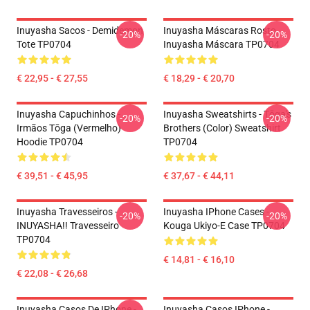
Inuyasha Sacos - Demidemon
Inuyasha Máscaras Rosto
-20%
-20%
Tote TP0704
Inuyasha Máscara TP0704
€ 22,95 - € 27,55
€ 18,29 - € 20,70
Inuyasha Capuchinhos -
Inuyasha Sweatshirts - Tōga's
-20%
-20%
Irmãos Tōga (vermelho)
Brothers (color) Sweatshirt
Hoodie TP0704
TP0704
€ 39,51 - € 45,95
€ 37,67 - € 44,11
Inuyasha Travesseiros -
Inuyasha IPhone Cases -
-20%
-20%
INUYASHA!! Travesseiro
Kouga Ukiyo-E Case TP0704
TP0704
€ 14,81 - € 16,10
€ 22,08 - € 26,68
Inuyasha Casos De IPhone -
Inuyasha Casos IPhone -