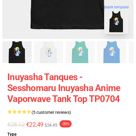
blank template
Inuyasha Tanques -
Sesshomaru Inuyasha Anime
Vaporwave Tank Top TP0704
(5 customer reviews)
€28.12
€22.49
-20%
$24.45
Type