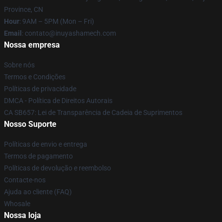
Province, CN
Hour
: 9AM – 5PM (Mon – Fri)
Email
: contato@inuyashamech.com
Nossa empresa
Sobre nós
Termos e Condições
Políticas de privacidade
DMCA - Política de Direitos Autorais
CA SB657: Lei de Transparência de Cadeia de Suprimentos
Nosso Suporte
Políticas de envio e entrega
Termos de pagamento
Políticas de devolução e reembolso
Contacte-nos
Ajuda ao cliente (FAQ)
Whosale
Nossa loja