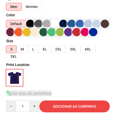
Men
Women
Color
Default
Size
S
M
L
XL
2XL
3XL
4XL
5XL
Print Location
Ver guia de tamanhos
Quantity
ADICIONAR AO CARRINHO