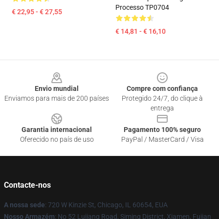
Processo TP0704
€ 22,95 - € 27,55
€ 14,81 - € 16,10
Footer
Envio mundial
Compre com confiança
Enviamos para mais de 200 países
Protegido 24/7, do clique à
entrega
Garantia internacional
Pagamento 100% seguro
Oferecido no país de uso
PayPal / MasterCard / Visa
Contacte-nos
A nossa sede
: 720 W Kinzie St, Chicago, IL 60654, EUA
Nosso Armazém
: No 52 Lujiang Road, Siming District, Xiamen, Fujian