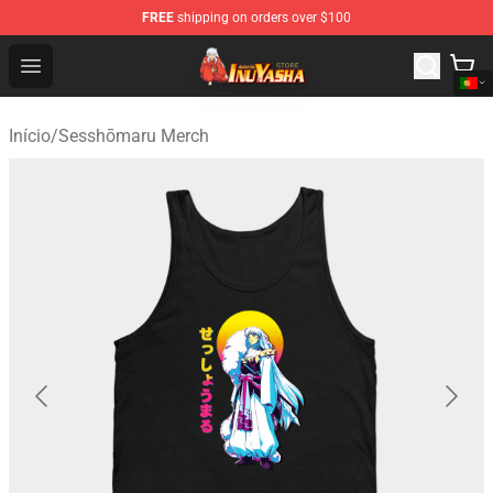
FREE
shipping on orders over $100
Inuyasha Store - Official Inuyasha Merchandise Shop
Open menu
Início
/
Sesshōmaru Merch