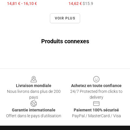
14,81 € - 16,10 €
14,62 €
$15.9
VOIR PLUS
Produits connexes
Footer
Livraison mondiale
Achetez en toute confiance
Nous livrons dans plus de 200
24/7 Protected from clicks to
pays
delivery
Garantie internationale
Paiement 100% sécurisé
Offert dans le pays d'utilisation
PayPal / MasterCard / Visa