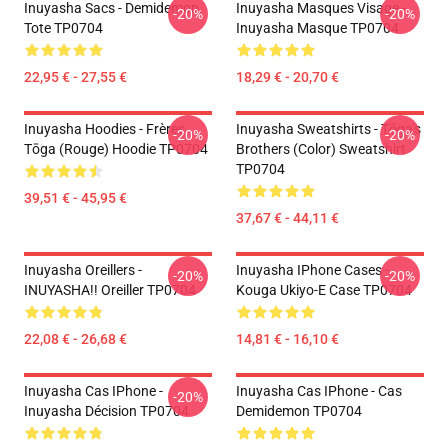
Inuyasha Sacs - Demidemon
Inuyasha Masques Visage -
-20%
-20%
Tote TP0704
Inuyasha Masque TP0704
22,95 € - 27,55 €
18,29 € - 20,70 €
Inuyasha Hoodies - Frères
Inuyasha Sweatshirts - Tōga's
-20%
-20%
Tōga (rouge) Hoodie TP0704
Brothers (color) Sweatshirt
TP0704
39,51 € - 45,95 €
37,67 € - 44,11 €
Inuyasha Oreillers -
Inuyasha IPhone Cases -
-20%
-20%
INUYASHA!! Oreiller TP0704
Kouga Ukiyo-E Case TP0704
22,08 € - 26,68 €
14,81 € - 16,10 €
Inuyasha Cas IPhone -
Inuyasha Cas IPhone - Cas
-20%
Inuyasha Décision TP0704
Demidemon TP0704