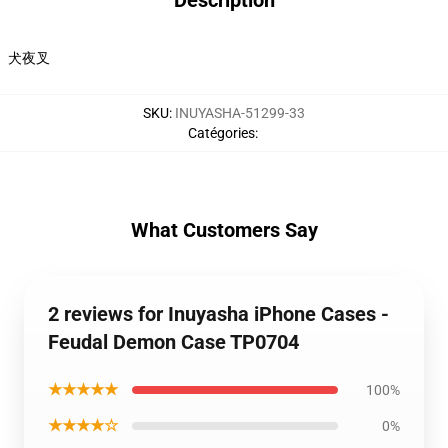
Description
犬夜叉
SKU
:
INUYASHA-51299-33
Catégories
:
What Customers Say
2 reviews for Inuyasha iPhone Cases -
Feudal Demon Case TP0704
★★★★★
100%
★★★★☆
0%