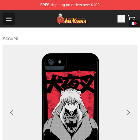
FREE
shipping on orders over $100
Inuyasha Store - Official Inuyasha Merchandise Shop
Open menu
Accueil