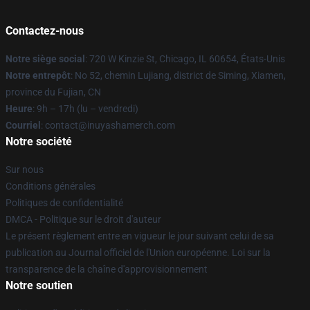
Contactez-nous
Notre siège social
: 720 W Kinzie St, Chicago, IL 60654, États-Unis
Notre entrepôt
: No 52, chemin Lujiang, district de Siming, Xiamen,
province du Fujian, CN
Heure
: 9h – 17h (lu – vendredi)
Courriel
: contact@inuyashamerch.com
Notre société
Sur nous
Conditions générales
Politiques de confidentialité
DMCA - Politique sur le droit d'auteur
Le présent règlement entre en vigueur le jour suivant celui de sa
publication au Journal officiel de l'Union européenne. Loi sur la
transparence de la chaîne d'approvisionnement
Notre soutien