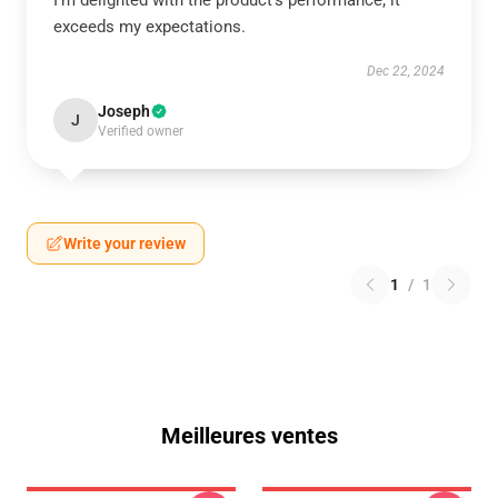
I’m delighted with the product’s performance; it
exceeds my expectations.
Dec 22, 2024
Joseph
J
Verified owner
Write your review
1
/
1
Meilleures ventes