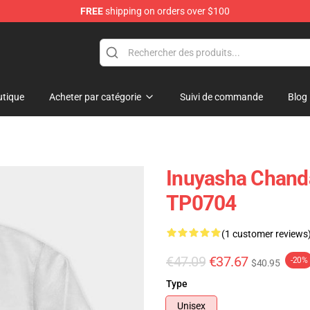
FREE
shipping on orders over $100
tique
Acheter par catégorie
Suivi de commande
Blog
Inuyasha Chanda
TP0704
(1 customer reviews
€47.09
€37.67
-20%
$40.95
Type
Unisex