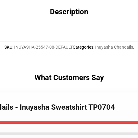
Description
SKU
:
INUYASHA-25547-08-DEFAULT
Catégories
:
Inuyasha Chandails
,
What Customers Say
dails - Inuyasha Sweatshirt TP0704