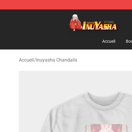
Inuyasha Store - Official Inuyasha Merchandise Shop
Accueil
Bou
Accueil
/
Inuyasha Chandails