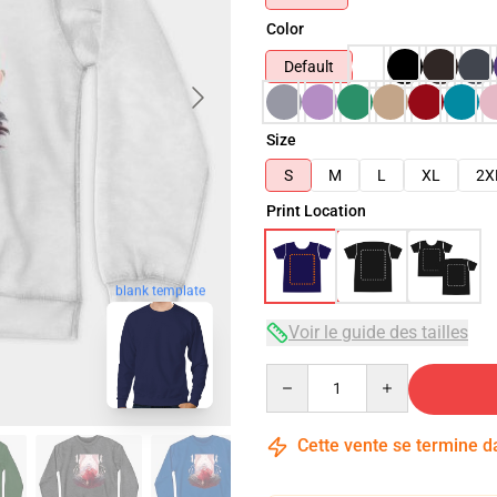
Color
Default
Size
S
M
L
XL
2X
Print Location
blank template
Voir le guide des tailles
Quantity
Cette vente se termine 