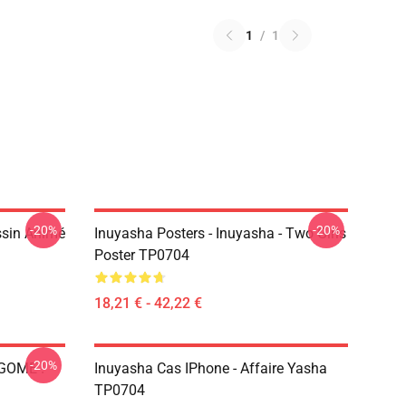
1
/
1
-20%
-20%
ssin Animé
Inuyasha Posters - Inuyasha - Two Girls
Poster TP0704
18,21 € - 42,22 €
-20%
AGOME !
Inuyasha Cas IPhone - Affaire Yasha
TP0704