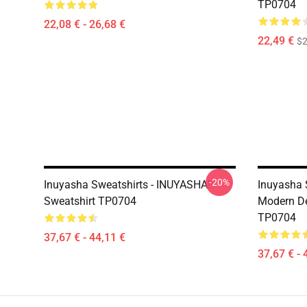
TP0704
22,08 € - 26,68 €
22,49 €
$2
-20%
Inuyasha Sweatshirts - INUYASHA!!
Inuyasha 
Sweatshirt TP0704
Modern De
TP0704
37,67 € - 44,11 €
37,67 € - 
Footer