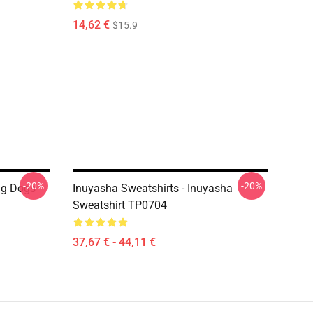
14,62 €
$15.9
-20%
-20%
ng Dogs
Inuyasha Sweatshirts - Inuyasha
Sweatshirt TP0704
37,67 € - 44,11 €