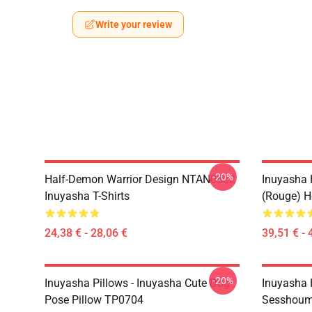
Write your review
-20%
Half-Demon Warrior Design NTAN0602
Inuyasha 
Inuyasha T-Shirts
(rouge) 
24,38 € - 28,06 €
39,51 € - 
-20%
Inuyasha Pillows - Inuyasha Cute Dog
Inuyasha H
Pose Pillow TP0704
Sesshouma