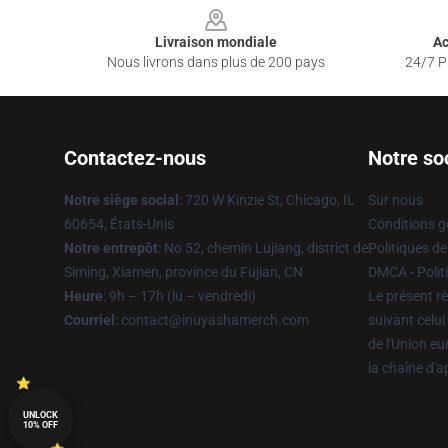
Livraison mondiale
Ac
Nous livrons dans plus de 200 pays
24/7 Pr
Contactez-nous
Notre so
Notre siège social
: 720 W Kinzie St, Chicago, IL
Sur nous
60654, États-Unis
Conditions g
Notre entrepôt
: No 52, chemin Lujiang, district de
Politiques de
Siming, Xiamen, province du Fujian, CN
DMCA - Politi
Heure
: 9h – 17h (lu – vendredi)
Le présent rè
Courriel
: contact@inuyashamerch.com
suivant celui
de l'Union e
la chaîne d'
UNLOCK
10% OFF