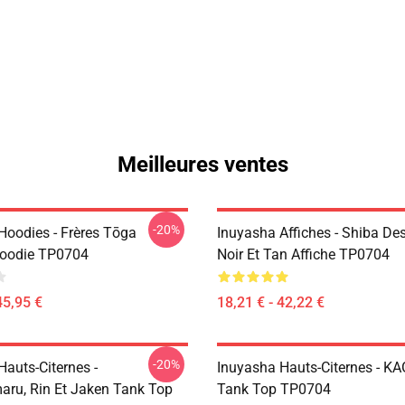
Meilleures ventes
-20%
Hoodies - Frères Tōga
Inuyasha Affiches - Shiba De
Hoodie TP0704
Noir Et Tan Affiche TP0704
45,95 €
18,21 € - 42,22 €
-20%
auts-Citernes -
Inuyasha Hauts-Citernes - K
ru, Rin Et Jaken Tank Top
Tank Top TP0704