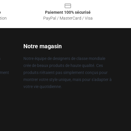
e
Paiement 100% sécurisé
tion
PayPal / MasterCard / Visa
Notre magasin
n
Notre équipe de designers de classe mondiale
crée de beaux produits de haute qualité. Ces
ement
produits n'étaient pas simplement conçus pour
montrer votre style unique, mais pour s'adapter à
votre vie quotidienne.