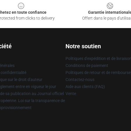
hetez en toute confiance
Garantie international
otected from clicks to delivery
Offert dans le pays d'utilisa
ciété
Notre soutien
Politiques d'expédition et de livraiso
énérales
Conditions de paiement
 confidentialité
Politiques de retour et de rembours
que sur le droit d'auteur
Contactez-nous
glement entre en vigueur le jour
Aide aux clients (FAQ)
 de sa publication au Journal officiel
Vente
uropéenne. Loi sur la transparence de
approvisionnement