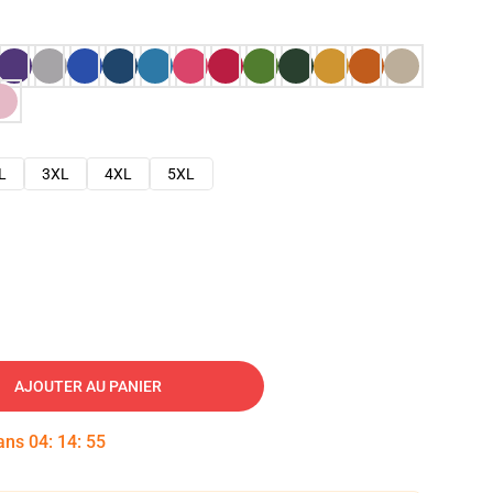
L
3XL
4XL
5XL
AJOUTER AU PANIER
dans
04
:
14
:
54