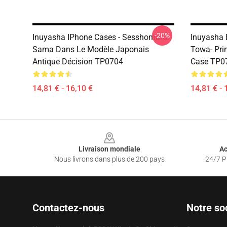
-20%
Inuyasha IPhone Cases - Sesshomaru
Inuyasha 
Sama Dans Le Modèle Japonais
Towa- Pri
Antique Décision TP0704
Case TP0
14,81 € - 16,10 €
14,81 € - 
Footer
Livraison mondiale
Ac
Nous livrons dans plus de 200 pays
24/7 Pr
Contactez-nous
Notre so