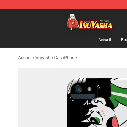
Inuyasha Store - Official Inuyasha Merchandise Shop
Accueil
Bou
Accueil
/
Inuyasha Cas iPhone