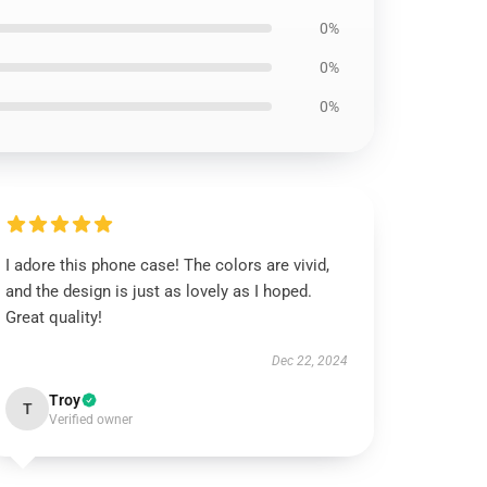
0%
0%
0%
I adore this phone case! The colors are vivid,
and the design is just as lovely as I hoped.
Great quality!
Dec 22, 2024
Troy
T
Verified owner