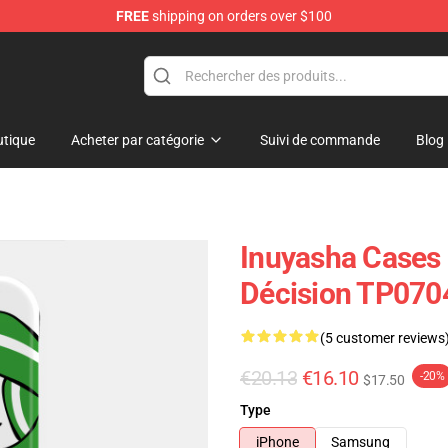
FREE
shipping on orders over $100
tique
Acheter par catégorie
Suivi de commande
Blog
Inuyasha Cases
Décision TP070
(5 customer reviews
€20.13
€16.10
-20%
$17.50
Type
iPhone
Samsung