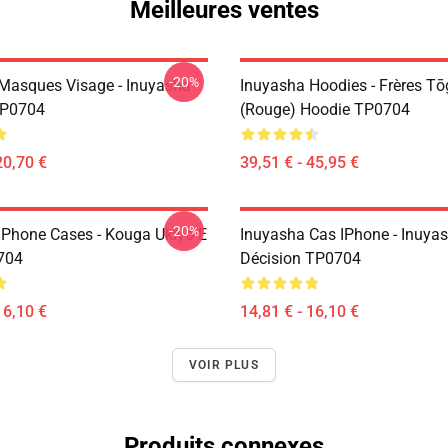
Meilleures ventes
-20%
Masques Visage - Inuyasha
Inuyasha Hoodies - Frères T
P0704
(rouge) Hoodie TP0704
20,70 €
39,51 € - 45,95 €
-20%
IPhone Cases - Kouga Ukiyo-E
Inuyasha Cas IPhone - Inuya
704
Décision TP0704
16,10 €
14,81 € - 16,10 €
VOIR PLUS
Produits connexes