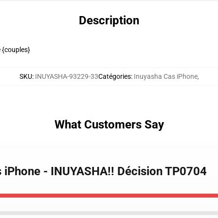
Description
 {couples}
SKU
:
INUYASHA-93229-33
Catégories
:
Inuyasha Cas iPhone
,
What Customers Say
s iPhone - INUYASHA!! Décision TP0704