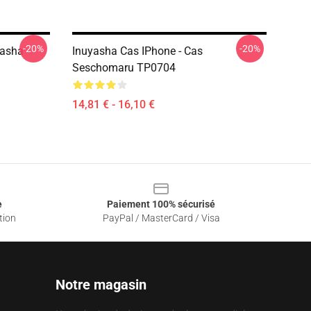
-20%
-20%
yasha
Inuyasha Cas IPhone - Cas
Seschomaru TP0704
14,81 € - 16,10 €
e
Paiement 100% sécurisé
tion
PayPal / MasterCard / Visa
Notre magasin