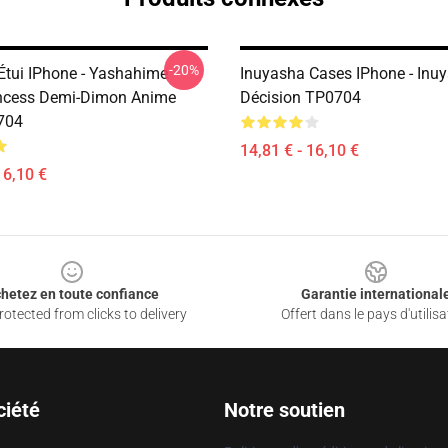
-20%
Étui IPhone - Yashahime
Inuyasha Cases IPhone - Inu
ncess Demi-Dimon Anime
Décision TP0704
704
14,81 € - 16,10 €
16,10 €
hetez en toute confiance
Garantie international
otected from clicks to delivery
Offert dans le pays d'utilisa
ciété
Notre soutien