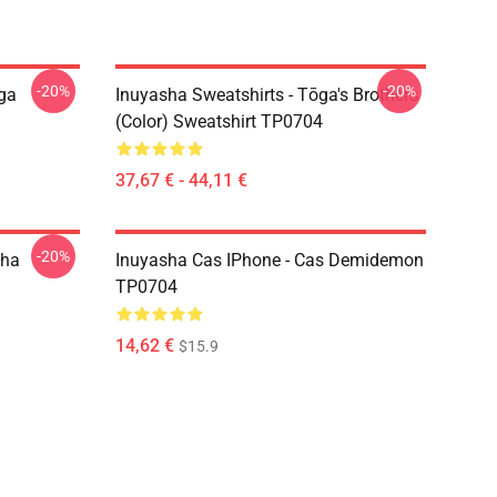
-20%
-20%
ōga
Inuyasha Sweatshirts - Tōga's Brothers
(color) Sweatshirt TP0704
37,67 € - 44,11 €
-20%
sha
Inuyasha Cas IPhone - Cas Demidemon
TP0704
14,62 €
$15.9