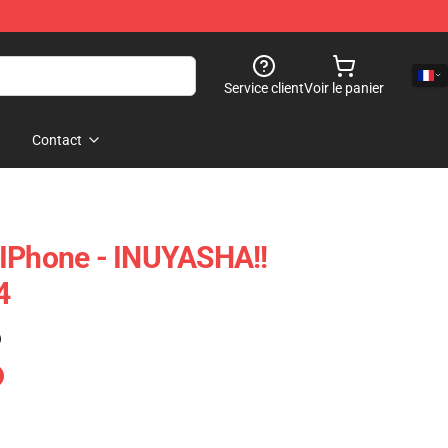
Service client
Voir le panier
Contact
 IPhone - INUYASHA!!
4
)