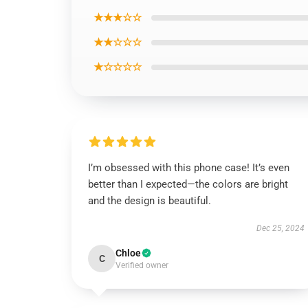
★★★☆☆
★★☆☆☆
★☆☆☆☆
I’m obsessed with this phone case! It’s even
better than I expected—the colors are bright
and the design is beautiful.
Dec 25, 2024
Chloe
C
Verified owner