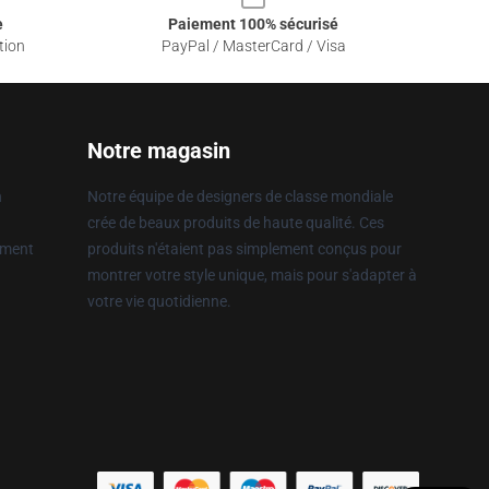
e
Paiement 100% sécurisé
tion
PayPal / MasterCard / Visa
Notre magasin
n
Notre équipe de designers de classe mondiale
crée de beaux produits de haute qualité. Ces
ement
produits n'étaient pas simplement conçus pour
montrer votre style unique, mais pour s'adapter à
votre vie quotidienne.