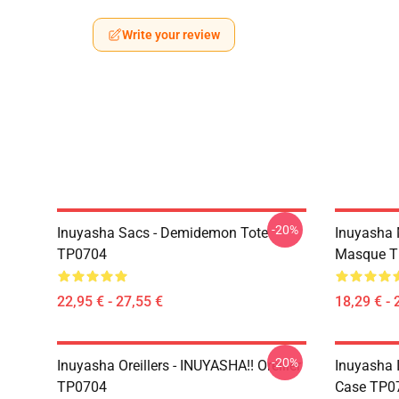
Write your review
-20%
Inuyasha Sacs - Demidemon Tote
Inuyasha 
TP0704
Masque T
22,95 € - 27,55 €
18,29 € - 
-20%
Inuyasha Oreillers - INUYASHA!! Oreiller
Inuyasha 
TP0704
Case TP0