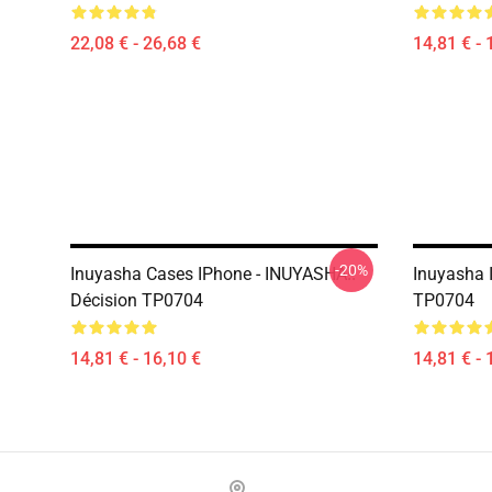
22,08 € - 26,68 €
14,81 € - 
-20%
Inuyasha Cases IPhone - INUYASHA!!
Inuyasha 
Décision TP0704
TP0704
14,81 € - 16,10 €
14,81 € - 
Footer