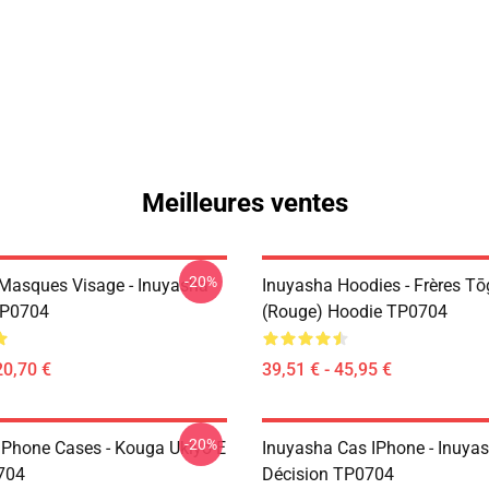
Meilleures ventes
-20%
Masques Visage - Inuyasha
Inuyasha Hoodies - Frères T
P0704
(rouge) Hoodie TP0704
20,70 €
39,51 € - 45,95 €
-20%
IPhone Cases - Kouga Ukiyo-E
Inuyasha Cas IPhone - Inuya
704
Décision TP0704