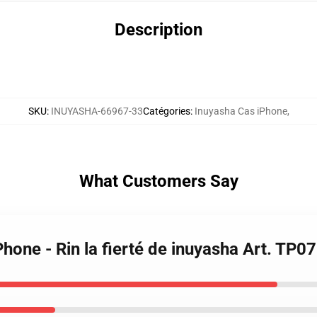
Description
SKU
:
INUYASHA-66967-33
Catégories
:
Inuyasha Cas iPhone
,
What Customers Say
Phone - Rin la fierté de inuyasha Art. TP0