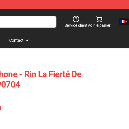
Service client
Voir le panier
Contact
one - Rin La Fierté De
P0704
)