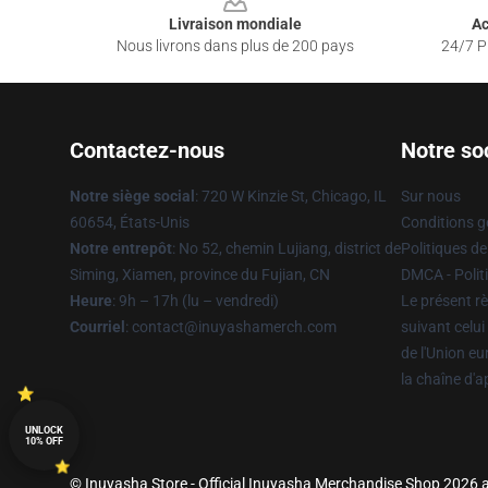
Livraison mondiale
Ac
Nous livrons dans plus de 200 pays
24/7 Pr
Contactez-nous
Notre so
Notre siège social
: 720 W Kinzie St, Chicago, IL
Sur nous
60654, États-Unis
Conditions g
Notre entrepôt
: No 52, chemin Lujiang, district de
Politiques de
Siming, Xiamen, province du Fujian, CN
DMCA - Politi
Heure
: 9h – 17h (lu – vendredi)
Le présent rè
Courriel
: contact@inuyashamerch.com
suivant celui
de l'Union e
la chaîne d'
UNLOCK
10% OFF
© Inuyasha Store - Official Inuyasha Merchandise Shop 2026 al