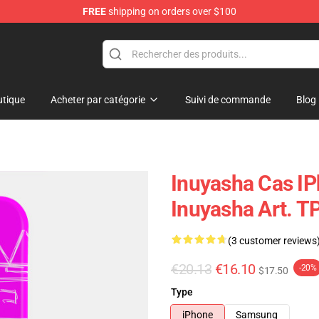
FREE
shipping on orders over $100
tique
Acheter par catégorie
Suivi de commande
Blog
Inuyasha Cas IPh
Inuyasha Art. T
(3 customer reviews
€20.13
€16.10
-20%
$17.50
Type
iPhone
Samsung