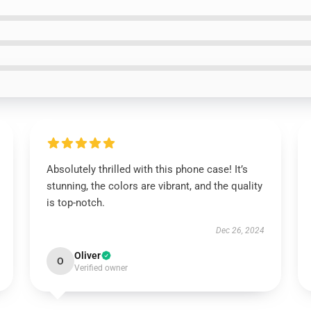
Absolutely thrilled with this phone case! It’s
stunning, the colors are vibrant, and the quality
is top-notch.
Dec 26, 2024
Oliver
O
Verified owner