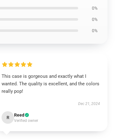
0%
0%
0%
This case is gorgeous and exactly what I
wanted. The quality is excellent, and the colors
really pop!
Dec 21, 2024
Reed
R
Verified owner