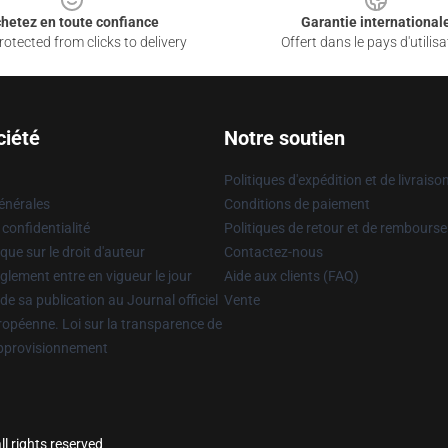
hetez en toute confiance
Garantie international
otected from clicks to delivery
Offert dans le pays d'utilisa
ciété
Notre soutien
Politiques d'expédition et de livraiso
énérales
Conditions de paiement
 confidentialité
Politiques de retour et de rembours
que sur le droit d'auteur
Contactez-nous
glement entre en vigueur le jour
Aide aux clients (FAQ)
 de sa publication au Journal officiel
Vente
uropéenne. Loi sur la transparence de
approvisionnement
l rights reserved