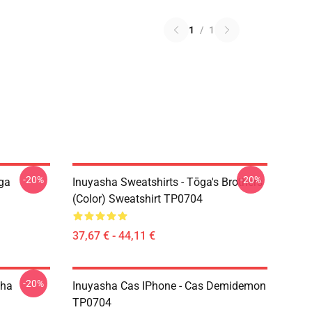
1
/
1
-20%
-20%
ōga
Inuyasha Sweatshirts - Tōga's Brothers
(color) Sweatshirt TP0704
37,67 € - 44,11 €
-20%
sha
Inuyasha Cas IPhone - Cas Demidemon
TP0704