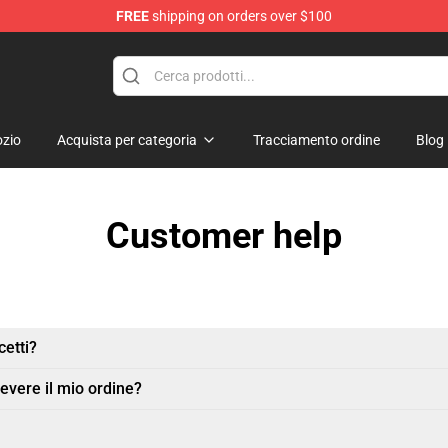
FREE
shipping on orders over $100
zio
Acquista per categoria
Tracciamento ordine
Blog
Customer help
etti?
evere il mio ordine?