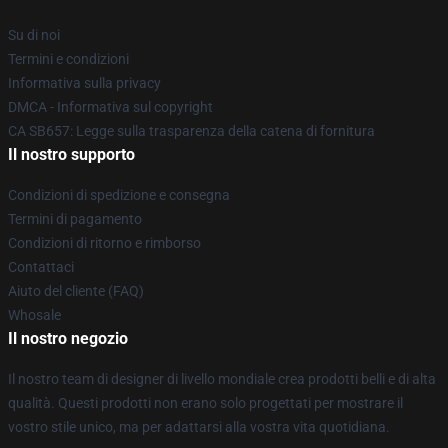
Su di noi
Termini e condizioni
Informativa sulla privacy
DMCA - Informativa sul copyright
CA SB657: Legge sulla trasparenza della catena di fornitura
Il nostro supporto
Condizioni di spedizione e consegna
Termini di pagamento
Condizioni di ritorno e rimborso
Contattaci
Aiuto del cliente (FAQ)
Whosale
Il nostro negozio
Il nostro team di designer di livello mondiale crea prodotti belli e di alta
qualità. Questi prodotti non erano solo progettati per mostrare il
vostro stile unico, ma per adattarsi alla vostra vita quotidiana.