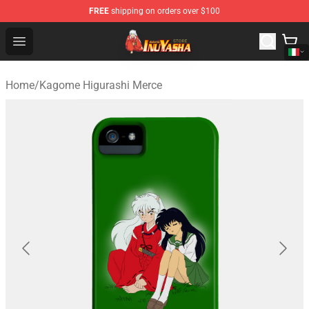
FREE
shipping on orders over $100
Inuyasha Store - Official Inuyasha Merchandise Shop
Open menu
Home
/
Kagome Higurashi Merce