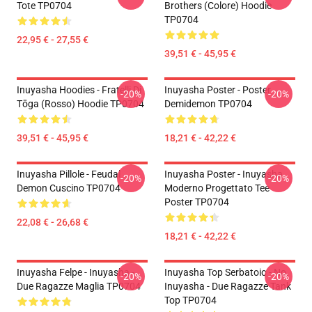
Tote TP0704
Brothers (colore) Hoodie
TP0704
22,95 € - 27,55 €
39,51 € - 45,95 €
Inuyasha Hoodies - Fratelli Di
Inuyasha Poster - Poster
-20%
-20%
Tōga (rosso) Hoodie TP0704
Demidemon TP0704
39,51 € - 45,95 €
18,21 € - 42,22 €
Inuyasha Pillole - Feudal
Inuyasha Poster - Inuyasha
-20%
-20%
Demon Cuscino TP0704
Moderno Progettato Tee
Poster TP0704
22,08 € - 26,68 €
18,21 € - 42,22 €
Inuyasha Felpe - Inuyasha -
Inuyasha Top Serbatoio - No.
-20%
-20%
Due Ragazze Maglia TP0704
Inuyasha - Due Ragazze Tank
Top TP0704