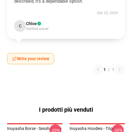
described; it’s a dependable option.
Dec 22, 2024
Chloe
C
Verified owner
Write your review
1
/
1
I prodotti più venduti
Inuyasha Borse - Sesshomaru
Inuyasha Hoodies - Tōga's
-20%
-20%