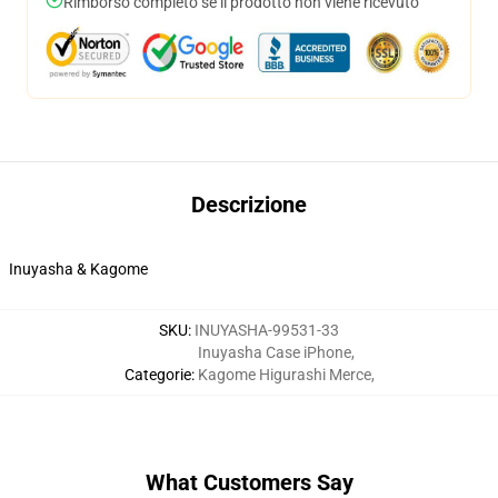
Rimborso completo se il prodotto non viene ricevuto
Descrizione
Inuyasha & Kagome
SKU
:
INUYASHA-99531-33
Inuyasha Case iPhone
,
Categorie
:
Kagome Higurashi Merce
,
What Customers Say