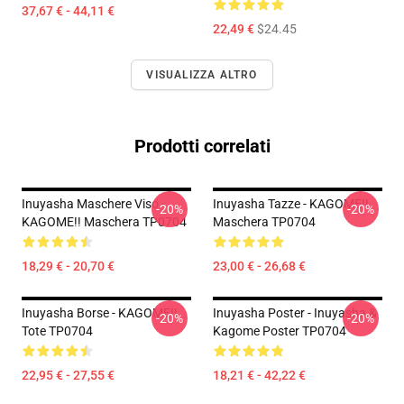
37,67 € - 44,11 €
22,49 €
$24.45
VISUALIZZA ALTRO
Prodotti correlati
Inuyasha Maschere Viso -
Inuyasha Tazze - KAGOME!!
-20%
-20%
KAGOME!! Maschera TP0704
Maschera TP0704
18,29 € - 20,70 €
23,00 € - 26,68 €
Inuyasha Borse - KAGOME!!
Inuyasha Poster - Inuyasha &
-20%
-20%
Tote TP0704
Kagome Poster TP0704
22,95 € - 27,55 €
18,21 € - 42,22 €