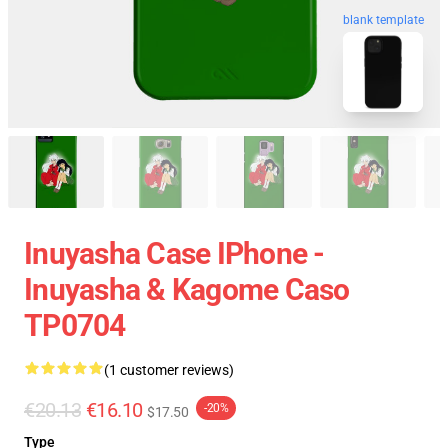
blank template
Inuyasha Case IPhone -
Inuyasha & Kagome Caso
TP0704
(1 customer reviews)
€20.13
€16.10
-20%
$17.50
Type