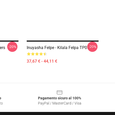
-20%
-20%
ers
Inuyasha Felpe - Kilala Felpa TP0704
37,67 € - 44,11 €
e
Pagamento sicuro al 100%
zo
PayPal / MasterCard / Visa