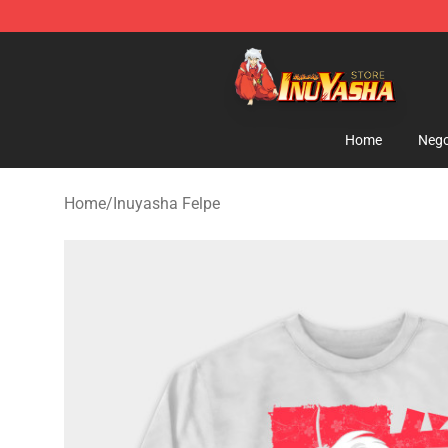
Inuyasha Store - Official Inuyasha Merchandise Shop
Home
Nego
Home
/
Inuyasha Felpe