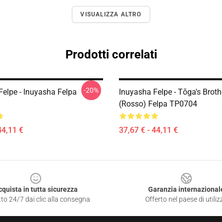
VISUALIZZA ALTRO
Prodotti correlati
-20%
Felpe - Inuyasha Felpa
Inuyasha Felpe - Tōga's Broth
(rosso) Felpa TP0704
44,11 €
37,67 € - 44,11 €
cquista in tutta sicurezza
Garanzia internazional
to 24/7 dai clic alla consegna
Offerto nel paese di utiliz