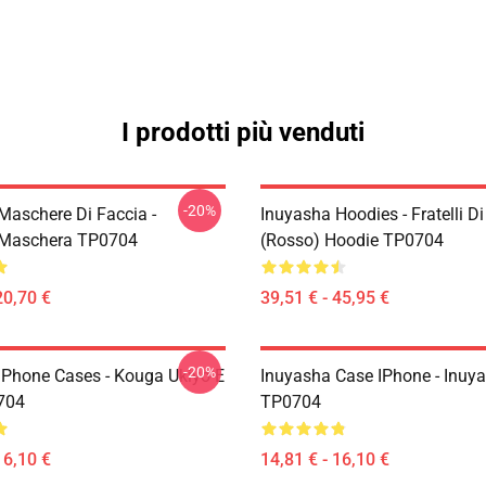
I prodotti più venduti
-20%
Maschere Di Faccia -
Inuyasha Hoodies - Fratelli D
 Maschera TP0704
(rosso) Hoodie TP0704
20,70 €
39,51 € - 45,95 €
-20%
IPhone Cases - Kouga Ukiyo-E
Inuyasha Case IPhone - Inuy
704
TP0704
16,10 €
14,81 € - 16,10 €