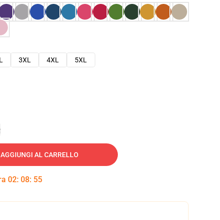
L
3XL
4XL
5XL
e
AGGIUNGI AL CARRELLO
tra
02
:
08
:
54