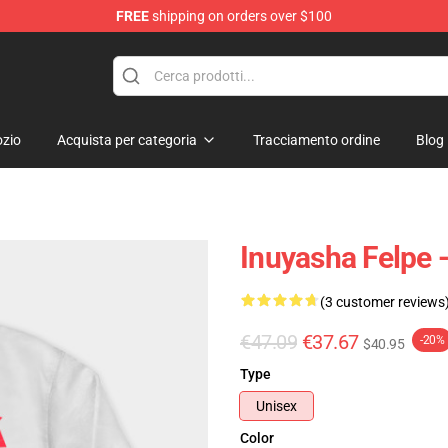
FREE
shipping on orders over $100
zio
Acquista per categoria
Tracciamento ordine
Blog
Inuyasha Felpe
(3 customer reviews
€47.09
€37.67
-20%
$40.95
Type
Unisex
Color