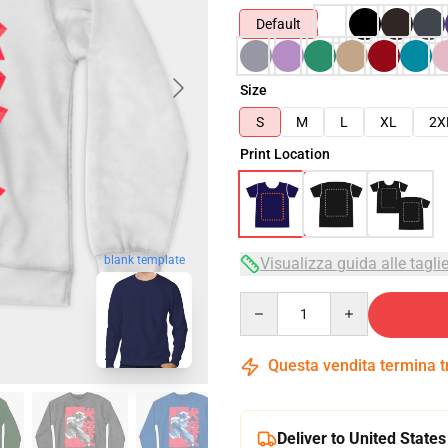
Default
Size
S
M
L
XL
2X
Print Location
blank template
Visualizza guida alle tagli
Quantity
Questa vendita termina 
Deliver to United States