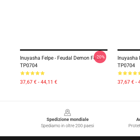
-20%
Inuyasha Felpe - Feudal Demon Felpa
Inuyasha 
TP0704
TP0704
37,67 € - 44,11 €
37,67 € - 
Footer
Spedizione mondiale
A
Spediamo in oltre 200 paesi
Protet