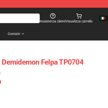
Assistenza clienti
Visualizza carrello
Contatti
 - Demidemon Felpa TP0704
)