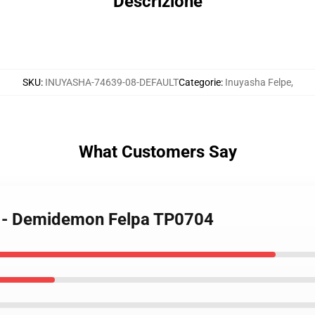
Descrizione
SKU
:
INUYASHA-74639-08-DEFAULT
Categorie
:
Inuyasha Felpe
,
What Customers Say
pe - Demidemon Felpa TP0704