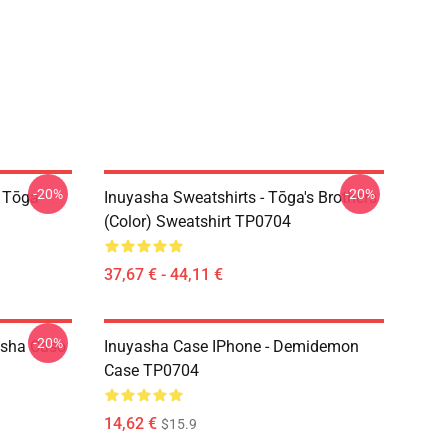
-20%
-20%
i Tōga
Inuyasha Sweatshirts - Tōga's Brothers
(color) Sweatshirt TP0704
37,67 € - 44,11 €
-20%
asha Caso
Inuyasha Case IPhone - Demidemon
Case TP0704
14,62 €
$15.9