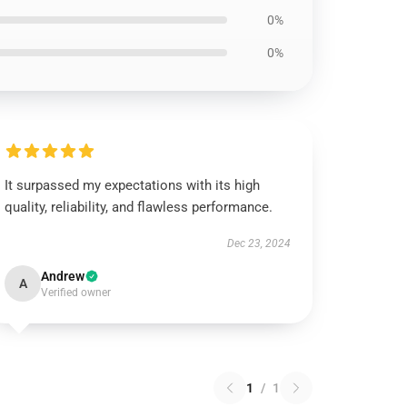
0%
0%
It surpassed my expectations with its high
quality, reliability, and flawless performance.
Dec 23, 2024
Andrew
A
Verified owner
1
/
1