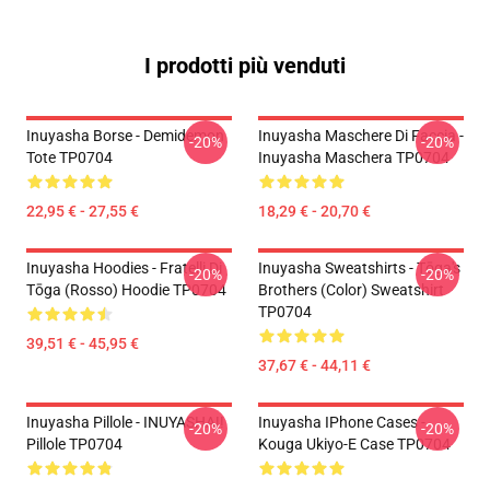
I prodotti più venduti
Inuyasha Borse - Demidemon
Inuyasha Maschere Di Faccia -
-20%
-20%
Tote TP0704
Inuyasha Maschera TP0704
22,95 € - 27,55 €
18,29 € - 20,70 €
Inuyasha Hoodies - Fratelli Di
Inuyasha Sweatshirts - Tōga's
-20%
-20%
Tōga (rosso) Hoodie TP0704
Brothers (color) Sweatshirt
TP0704
39,51 € - 45,95 €
37,67 € - 44,11 €
Inuyasha Pillole - INUYASHA!!
Inuyasha IPhone Cases -
-20%
-20%
Pillole TP0704
Kouga Ukiyo-E Case TP0704