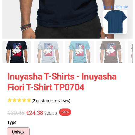
blank template
Inuyasha T-Shirts - Inuyasha
Fiori T-Shirt TP0704
(2 customer reviews)
€30.48
€24.38
-20%
$26.50
Type
Unisex