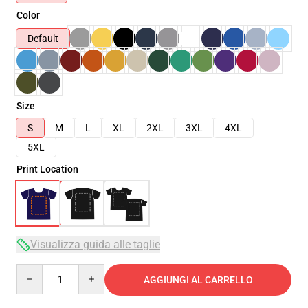
Color
Default
Size
S
M
L
XL
2XL
3XL
4XL
5XL
Print Location
Visualizza guida alle taglie
Quantity
AGGIUNGI AL CARRELLO