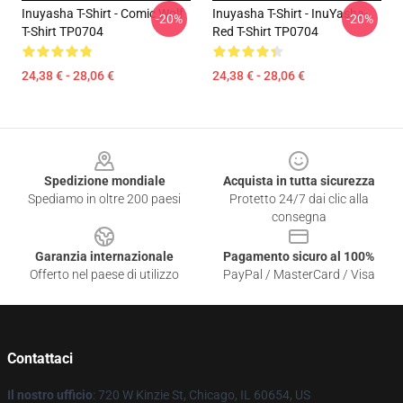
Inuyasha T-Shirt - Comic Wolf
Inuyasha T-Shirt - InuYasha-
-20%
-20%
T-Shirt TP0704
Red T-Shirt TP0704
24,38 € - 28,06 €
24,38 € - 28,06 €
Footer
Spedizione mondiale
Acquista in tutta sicurezza
Spediamo in oltre 200 paesi
Protetto 24/7 dai clic alla
consegna
Garanzia internazionale
Pagamento sicuro al 100%
Offerto nel paese di utilizzo
PayPal / MasterCard / Visa
Contattaci
Il nostro ufficio
: 720 W Kinzie St, Chicago, IL 60654, US