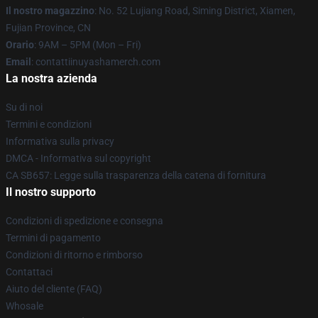
Il nostro magazzino
: No. 52 Lujiang Road, Siming District, Xiamen,
Fujian Province, CN
Orario
: 9AM – 5PM (Mon – Fri)
Email
: contattiinuyashamerch.com
La nostra azienda
Su di noi
Termini e condizioni
Informativa sulla privacy
DMCA - Informativa sul copyright
CA SB657: Legge sulla trasparenza della catena di fornitura
Il nostro supporto
Condizioni di spedizione e consegna
Termini di pagamento
Condizioni di ritorno e rimborso
Contattaci
Aiuto del cliente (FAQ)
Whosale