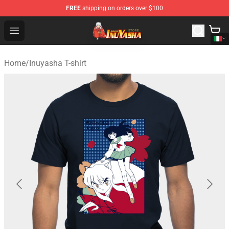
FREE
shipping on orders over $100
Inuyasha Store - Official Inuyasha Merchandise Shop
Open menu
Home
/
Inuyasha T-shirt