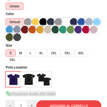
Unisex
Color
Default
Size
S
M
L
XL
2XL
3XL
4XL
5XL
Print Location
Visualizza guida alle taglie
Quantity
AGGIUNGI AL CARRELLO