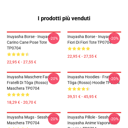
I prodotti più venduti
Inuyasha Borse - Inuyasha
Inuyasha Borse - Inuyasha
-20%
-20%
Carino Cane Pose Tote
Fiori Di Fiori Tote TP0704
TP0704
22,95 € - 27,55 €
22,95 € - 27,55 €
Inuyasha Maschere Faccia -
Inuyasha Hoodies - Fratelli Di
-20%
-20%
Fratelli Di Tōga (rosso)
Tōga (rosso) Hoodie TP0704
Maschera TP0704
39,51 € - 45,95 €
18,29 € - 20,70 €
Inuyasha Mugs - Sesshomaru
Inuyasha Pillole - Sesshomaru
-20%
-20%
Maschera TP0704
Inuyasha Anime Vaporwave