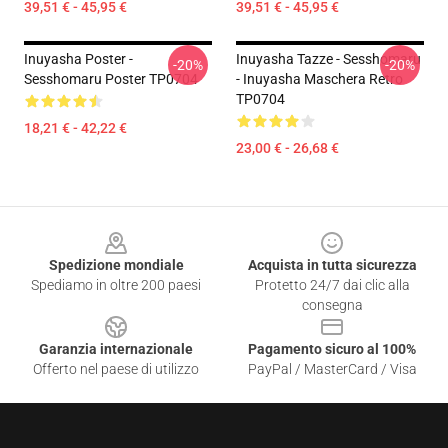
39,51 € - 45,95 €
39,51 € - 45,95 €
Inuyasha Poster -
Inuyasha Tazze - Sesshomaru
-20%
-20%
Sesshomaru Poster TP0704
- Inuyasha Maschera Retro
TP0704
18,21 € - 42,22 €
23,00 € - 26,68 €
Footer
Spedizione mondiale
Acquista in tutta sicurezza
Spediamo in oltre 200 paesi
Protetto 24/7 dai clic alla
consegna
Garanzia internazionale
Pagamento sicuro al 100%
Offerto nel paese di utilizzo
PayPal / MasterCard / Visa