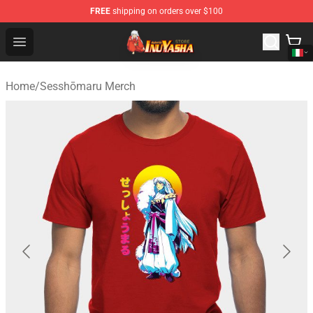
FREE
shipping on orders over $100
Inuyasha Store - Official Inuyasha Merchandise Shop
Open menu
Home
/
Sesshōmaru Merch