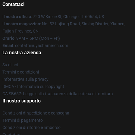
Contattaci
Il nostro ufficio
: 720 W Kinzie St, Chicago, IL 60654, US
Il nostro magazzino
: No. 52 Lujiang Road, Siming District, Xiamen,
Fujian Province, CN
Orario
: 9AM – 5PM (Mon – Fri)
Email
: contattiinuyashamerch.com
La nostra azienda
Su di noi
Termini e condizioni
Informativa sulla privacy
DMCA - Informativa sul copyright
CA SB657: Legge sulla trasparenza della catena di fornitura
Il nostro supporto
Condizioni di spedizione e consegna
Termini di pagamento
Condizioni di ritorno e rimborso
Contattaci