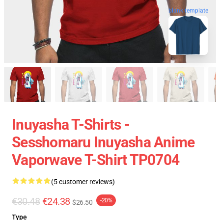
blank template
Inuyasha T-Shirts -
Sesshomaru Inuyasha Anime
Vaporwave T-Shirt TP0704
(5 customer reviews)
€30.48
€24.38
-20%
$26.50
Type