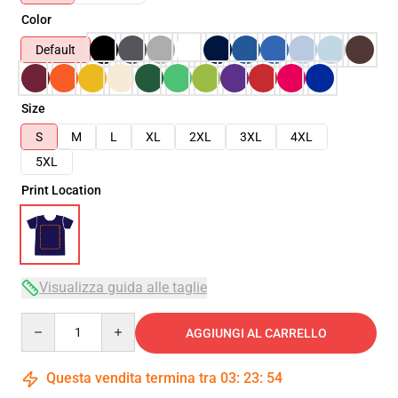
Color
Default
Size
S
M
L
XL
2XL
3XL
4XL
5XL
Print Location
Visualizza guida alle taglie
Quantity
AGGIUNGI AL CARRELLO
Questa vendita termina tra
03
:
23
:
53