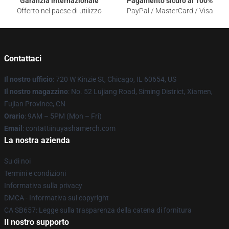
Garanzia internazionale
Pagamento sicuro al 100%
Offerto nel paese di utilizzo
PayPal / MasterCard / Visa
Contattaci
Il nostro ufficio
: 720 W Kinzie St, Chicago, IL 60654, US
Il nostro magazzino
: No. 52 Lujiang Road, Siming District, Xiamen,
Fujian Province, CN
Orario
: 9AM – 5PM (Mon – Fri)
Email
: contattiinuyashamerch.com
La nostra azienda
Su di noi
Termini e condizioni
Informativa sulla privacy
DMCA - Informativa sul copyright
CA SB657: Legge sulla trasparenza della catena di fornitura
Il nostro supporto