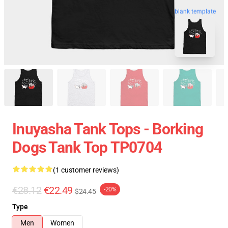
blank template
Inuyasha Tank Tops - Borking
Dogs Tank Top TP0704
(1 customer reviews)
€28.12
€22.49
-20%
$24.45
Type
Men
Women