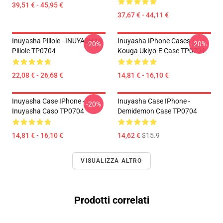
39,51 € - 45,95 €
37,67 € - 44,11 €
Inuyasha Pillole - INUYASHA!!
Inuyasha IPhone Cases -
-20%
-20%
Pillole TP0704
Kouga Ukiyo-E Case TP0704
22,08 € - 26,68 €
14,81 € - 16,10 €
Inuyasha Case IPhone -
Inuyasha Case IPhone -
-20%
Inuyasha Caso TP0704
Demidemon Case TP0704
14,81 € - 16,10 €
14,62 €
$15.9
VISUALIZZA ALTRO
Prodotti correlati