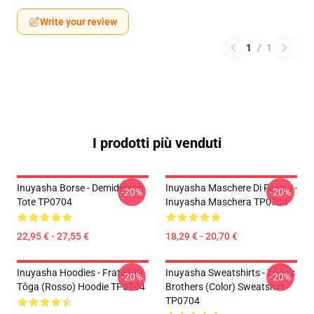
Write your review
1
/
1
I prodotti più venduti
Inuyasha Borse - Demidemon
Inuyasha Maschere Di Faccia -
-20%
-20%
Tote TP0704
Inuyasha Maschera TP0704
22,95 € - 27,55 €
18,29 € - 20,70 €
Inuyasha Hoodies - Fratelli Di
Inuyasha Sweatshirts - Tōga's
-20%
-20%
Tōga (rosso) Hoodie TP0704
Brothers (color) Sweatshirt
TP0704