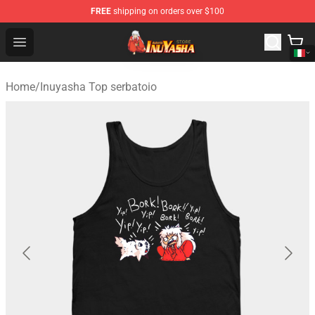
FREE
shipping on orders over $100
Inuyasha Store - Official Inuyasha Merchandise Shop
Open menu
Home
/
Inuyasha Top serbatoio