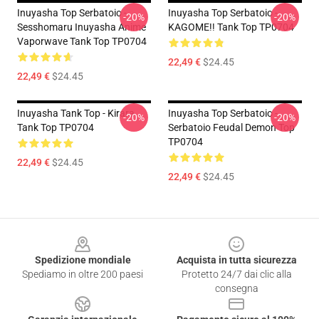
Inuyasha Top Serbatoio -
Inuyasha Top Serbatoio -
-20%
-20%
Sesshomaru Inuyasha Anime
KAGOME!! Tank Top TP0704
Vaporwave Tank Top TP0704
22,49 €
$24.45
22,49 €
$24.45
Inuyasha Tank Top - Kirara
Inuyasha Top Serbatoio -
-20%
-20%
Tank Top TP0704
Serbatoio Feudal Demon Top
TP0704
22,49 €
$24.45
22,49 €
$24.45
Footer
Spedizione mondiale
Acquista in tutta sicurezza
Spediamo in oltre 200 paesi
Protetto 24/7 dai clic alla
consegna