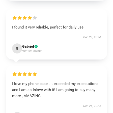
I found it very reliable, perfect for daily use.
Dec 24, 2024
Gabriel
G
Verified owner
I love my phone case , it exceeded my expectations
and I am so Inlove with it! I am going to buy many
more , AMAZING!!
Dec 24, 2024