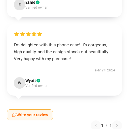
Esme
E
Verified owner
I’m delighted with this phone case! It’s gorgeous,
high-quality, and the design stands out beautifully.
Very happy with my purchase!
Dec 24, 2024
Wyatt
W
Verified owner
Write your review
1
/
1