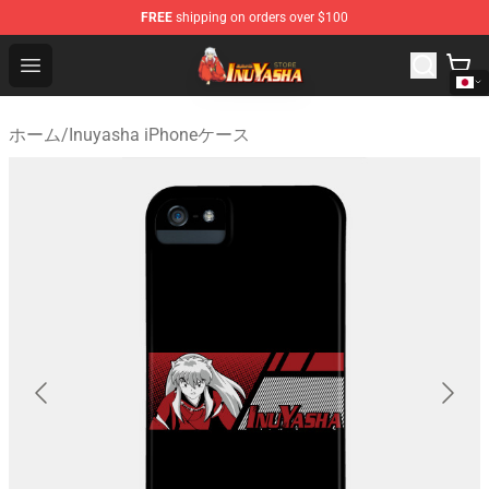
FREE
shipping on orders over $100
Inuyasha Store - Official Inuyasha Merchandise Shop
Open menu
ホーム
/
Inuyasha iPhoneケース