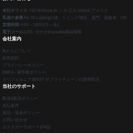
本社オフィス
: 720 W Kinzie St, シカゴ, IL 60654, アメリカ
私達の倉庫
:No.52 Lujiangの道、シミング地区、厦門、福建省、CN
営業時間
: 9:00～18:00(月～金)
電子メール
お問い合わせinuyasha商品情報
会社案内
私たちについて
利用規約
プライバシーポリシー
DMCA - 著作権ポリシー
カリフォルニアSB657: サプライチェーンの透明性法
当社のサポート
配送&配送ポリシー
支払条件
返品・返金ポリシー
お問い合わせ
カスタマーサポート(FAQ)