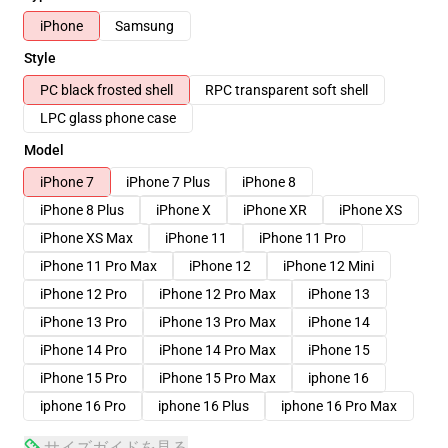
iPhone
Samsung
Style
PC black frosted shell
RPC transparent soft shell
LPC glass phone case
Model
iPhone 7
iPhone 7 Plus
iPhone 8
iPhone 8 Plus
iPhone X
iPhone XR
iPhone XS
iPhone XS Max
iPhone 11
iPhone 11 Pro
iPhone 11 Pro Max
iPhone 12
iPhone 12 Mini
iPhone 12 Pro
iPhone 12 Pro Max
iPhone 13
iPhone 13 Pro
iPhone 13 Pro Max
iPhone 14
iPhone 14 Pro
iPhone 14 Pro Max
iPhone 15
iPhone 15 Pro
iPhone 15 Pro Max
iphone 16
iphone 16 Pro
iphone 16 Plus
iphone 16 Pro Max
サイズガイドを見る