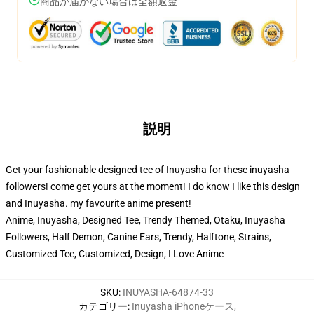
商品が届かない場合は全額返金
説明
Get your fashionable designed tee of Inuyasha for these inuyasha
followers! come get yours at the moment! I do know I like this design
and Inuyasha. my favourite anime present!
Anime, Inuyasha, Designed Tee, Trendy Themed, Otaku, Inuyasha
Followers, Half Demon, Canine Ears, Trendy, Halftone, Strains,
Customized Tee, Customized, Design, I Love Anime
SKU
:
INUYASHA-64874-33
カテゴリー
:
Inuyasha iPhoneケース
,