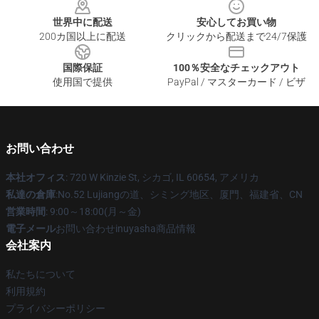
世界中に配送
安心してお買い物
200カ国以上に配送
クリックから配送まで24/7保護
国際保証
100％安全なチェックアウト
使用国で提供
PayPal / マスターカード / ビザ
お問い合わせ
本社オフィス
: 720 W Kinzie St, シカゴ, IL 60654, アメリカ
私達の倉庫
:No.52 Lujiangの道、シミング地区、厦門、福建省、CN
営業時間
: 9:00～18:00(月～金)
電子メール
お問い合わせinuyasha商品情報
会社案内
私たちについて
利用規約
プライバシーポリシー