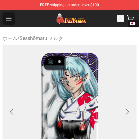
FREE
shipping on orders over $100
Inuyasha Store - Official Inuyasha Merchandise Shop
Open menu
ホーム
/
Sesshōmaru メルク