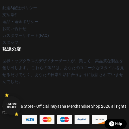
配送&配送ポリシー
支払条件
返品・返金ポリシー
お問い合わせ
カスタマーサポート(FAQ)
スタッフ
私達の店
世界トップクラスのデザイナーチームが、美しく、高品質な製品を
創り出します。 これらの製品は、あなたのユニークなスタイルを見
せるだけでなく、あなたの日常生活に合うように設計されていませ
んでした。
UNLOCK
© Inuyasha Store - Official Inuyasha Merchandise Shop 2026 all rights
10% OFF
reserved
Help