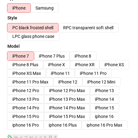
iPhone
Samsung
Style
PC black frosted shell
RPC transparent soft shell
LPC glass phone case
Model
iPhone 7
iPhone 7 Plus
iPhone 8
iPhone 8 Plus
iPhone X
iPhone XR
iPhone XS
iPhone XS Max
iPhone 11
iPhone 11 Pro
iPhone 11 Pro Max
iPhone 12
iPhone 12 Mini
iPhone 12 Pro
iPhone 12 Pro Max
iPhone 13
iPhone 13 Pro
iPhone 13 Pro Max
iPhone 14
iPhone 14 Pro
iPhone 14 Pro Max
iPhone 15
iPhone 15 Pro
iPhone 15 Pro Max
iphone 16
iphone 16 Pro
iphone 16 Plus
iphone 16 Pro Max
サイズガイドを見る