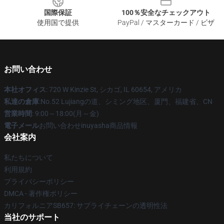
国際保証
100％安全なチェックアウト
使用国で提供
PayPal / マスターカード / ビザ
お問い合わせ
本社オフィス
: 720 W Kinzie St, シカゴ, IL 60654, アメリカ
私達の倉庫
:No.52 Lujiangの道、シミング地区、厦門、福建省、CN
営業時間
: 9:00～18:00(月～金)
電子メール
お問い合わせinuyasha商品情報
会社案内
私たちについて
利用規約
プライバシーポリシー
DMCA - 著作権ポリシー
カリフォルニアSB657: サプライチェーンの透明性法
当社のサポート