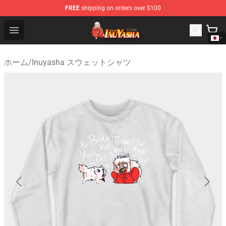
FREE
shipping on orders over $100
Inuyasha Store - Official Inuyasha Merchandise Shop
Open menu
ホーム
/
Inuyasha スウェットシャツ