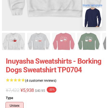
blank template
Inuyasha Sweatshirts - Borking
Dogs Sweatshirt TP0704
(4 customer reviews)
¥7,422
¥5,938
-20%
$40.95
Type
Unisex