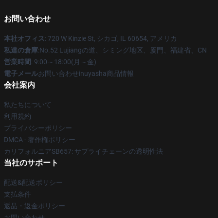
お問い合わせ
本社オフィス
: 720 W Kinzie St, シカゴ, IL 60654, アメリカ
私達の倉庫
:No.52 Lujiangの道、シミング地区、厦門、福建省、CN
営業時間
: 9:00～18:00(月～金)
電子メール
お問い合わせinuyasha商品情報
会社案内
私たちについて
利用規約
プライバシーポリシー
DMCA - 著作権ポリシー
カリフォルニアSB657: サプライチェーンの透明性法
当社のサポート
配送&配送ポリシー
支払条件
返品・返金ポリシー
お問い合わせ