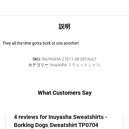
説明
They all the time gotta bork at one another!
SKU
:
INUYASHA-27611-08-DEFAULT
カテゴリー
:
Inuyasha スウェットシャツ
,
What Customers Say
4 reviews for Inuyasha Sweatshirts -
Borking Dogs Sweatshirt TP0704