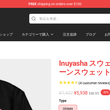
FREE
shipping on orders over $100
ショップ
カテゴリーで購入
注文追跡
ブログ
お
Inuyasha スウ
ーンスウェットシ
(4 customer reviews
¥7,422
¥5,938
-20%
$40.95
Type
Unisex