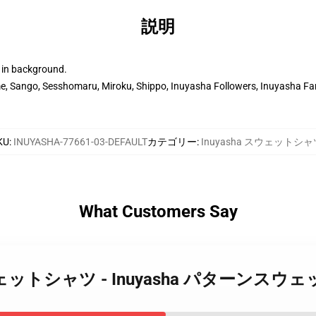
説明
 in background.
, Sango, Sesshomaru, Miroku, Shippo, Inuyasha Followers, Inuyasha Fana
KU
:
INUYASHA-77661-03-DEFAULT
カテゴリー
:
Inuyasha スウェットシャ
What Customers Say
sha スウェットシャツ - Inuyasha パターン