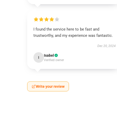
I found the service here to be fast and
trustworthy, and my experience was fantastic.
Dec 20, 2024
Isabel
I
Verified owner
Write your review