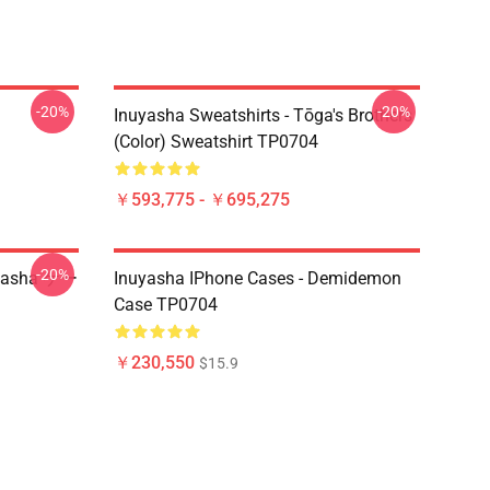
-20%
-20%
Inuyasha Sweatshirts - Tōga's Brothers
(color) Sweatshirt TP0704
￥593,775 - ￥695,275
-20%
uyasha ケー
Inuyasha IPhone Cases - Demidemon
Case TP0704
￥230,550
$15.9