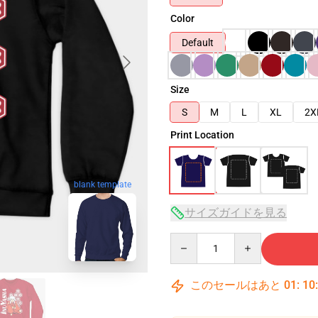
Color
Default
Size
S
M
L
XL
2X
Print Location
blank template
サイズガイドを見る
Quantity
このセールはあと
01
:
10