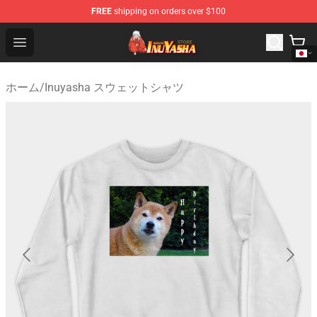
FREE
shipping on orders over $100
Inuyasha Store - Official Inuyasha Merchandise Shop
Open menu
ホーム
/
Inuyasha スウェットシャツ