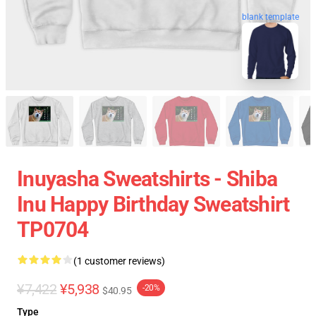
blank template
Inuyasha Sweatshirts - Shiba
Inu Happy Birthday Sweatshirt
TP0704
(1 customer reviews)
¥7,422
¥5,938
-20%
$40.95
Type