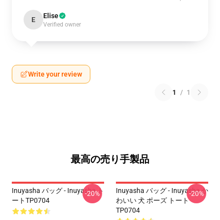
Elise
E
Verified owner
Write your review
1
/
1
最高の売り手製品
Inuyasha バッグ - Inuyasha ト
Inuyasha バッグ - Inuyasha か
-20%
-20%
ートTP0704
わいい 犬 ポーズ トート
TP0704