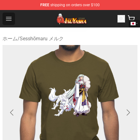
FREE
shipping on orders over $100
Inuyasha Store - Official Inuyasha Merchandise Shop
Open menu
ホーム
/
Sesshōmaru メルク