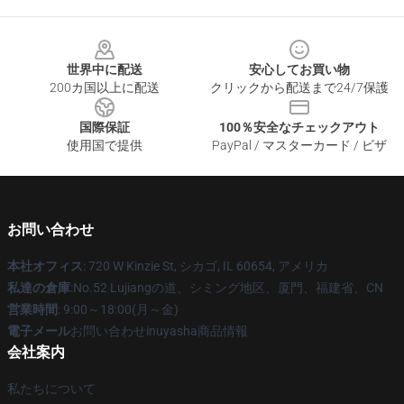
Footer
世界中に配送
安心してお買い物
200カ国以上に配送
クリックから配送まで24/7保護
国際保証
100％安全なチェックアウト
使用国で提供
PayPal / マスターカード / ビザ
お問い合わせ
本社オフィス
: 720 W Kinzie St, シカゴ, IL 60654, アメリカ
私達の倉庫
:No.52 Lujiangの道、シミング地区、厦門、福建省、CN
営業時間
: 9:00～18:00(月～金)
電子メール
お問い合わせinuyasha商品情報
会社案内
私たちについて