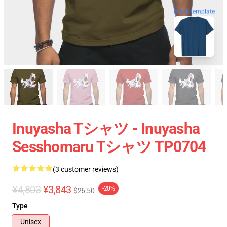
blank template
Inuyasha Tシャツ - Inuyasha
Sesshomaru Tシャツ TP0704
(3 customer reviews)
¥4,803
¥3,843
-20%
$26.50
Type
Unisex