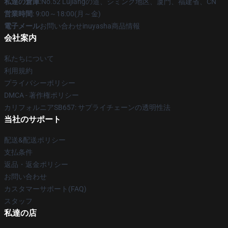
私達の倉庫
:No.52 Lujiangの道、シミング地区、厦門、福建省、CN
営業時間
: 9:00～18:00(月～金)
電子メール
お問い合わせinuyasha商品情報
会社案内
私たちについて
利用規約
プライバシーポリシー
DMCA - 著作権ポリシー
カリフォルニアSB657: サプライチェーンの透明性法
当社のサポート
配送&配送ポリシー
支払条件
返品・返金ポリシー
お問い合わせ
カスタマーサポート(FAQ)
スタッフ
私達の店