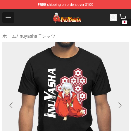
FREE
shipping on orders over $100
Inuyasha Store - Official Inuyasha Merchandise Shop
Open menu
ホーム
/
Inuyasha Tシャツ