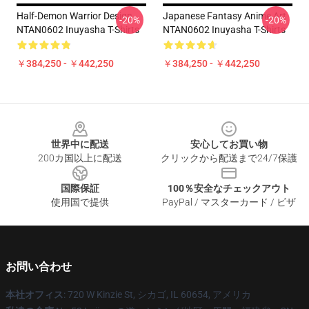
Half-Demon Warrior Design
Japanese Fantasy Anime Art
-20%
-20%
NTAN0602 Inuyasha T-Shirts
NTAN0602 Inuyasha T-Shirts
￥384,250 - ￥442,250
￥384,250 - ￥442,250
Footer
世界中に配送
安心してお買い物
200カ国以上に配送
クリックから配送まで24/7保護
国際保証
100％安全なチェックアウト
使用国で提供
PayPal / マスターカード / ビザ
お問い合わせ
本社オフィス
: 720 W Kinzie St, シカゴ, IL 60654, アメリカ