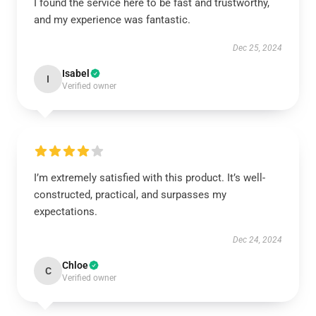
I found the service here to be fast and trustworthy,
and my experience was fantastic.
Dec 25, 2024
Isabel
I
Verified owner
I’m extremely satisfied with this product. It’s well-
constructed, practical, and surpasses my
expectations.
Dec 24, 2024
Chloe
C
Verified owner