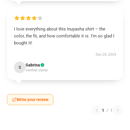
I love everything about this Inuyasha shirt – the
color, the fit, and how comfortable it is. I’m so glad I
bought it!
Dec 20, 2024
Sabrina
S
Verified owner
Write your review
1
/
1