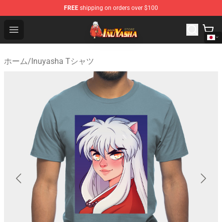
FREE
shipping on orders over $100
Inuyasha Store - Official Inuyasha Merchandise Shop
Open menu
ホーム
/
Inuyasha Tシャツ