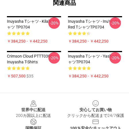
関連商品
Inuyasha Tシャツ - Kilala Tシ
Inuyasha Tシャツ - InuYasha-
-20%
-20%
ャツ TP0704
Red TシャツTP0704
￥384,250 - ￥442,250
￥384,250 - ￥442,250
Crimson Cloud PTTT0306
Inuyasha Tシャツ - Yasha Tシ
-20%
-20%
Inuyasha T-Shirts
ャツTP0704
￥507,500
$35
￥384,250 - ￥442,250
Footer
世界中に配送
安心してお買い物
200カ国以上に配送
クリックから配送まで24/7保護
国際保証
100％安全なチェックアウト