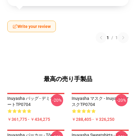
Write your review
1
/
1
最高の売り手製品
Inuyasha バッグ - デミモント
Inuyasha マスク - Inuyasha マ
-20%
-20%
ートTP0704
スクTP0704
￥361,775 - ￥434,275
￥288,405 - ￥326,250
Inuyasha パーカー - Tōga's
Inuyasha Sweatshirts - Tōga's