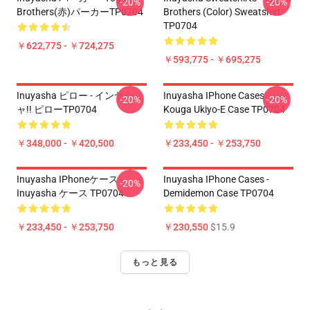
-20%
-20%
Brothers(赤)パーカーTP0704
Brothers (color) Sweatshirt
TP0704
￥622,775 - ￥724,275
￥593,775 - ￥695,275
Inuyasha ピロー - インヤシ
Inuyasha IPhone Cases -
-20%
-20%
ャ!! ピローTP0704
Kouga Ukiyo-E Case TP0704
￥348,000 - ￥420,500
￥233,450 - ￥253,750
Inuyasha IPhoneケース -
Inuyasha IPhone Cases -
-20%
Inuyasha ケース TP0704
Demidemon Case TP0704
￥233,450 - ￥253,750
￥230,550
$15.9
もっと見る