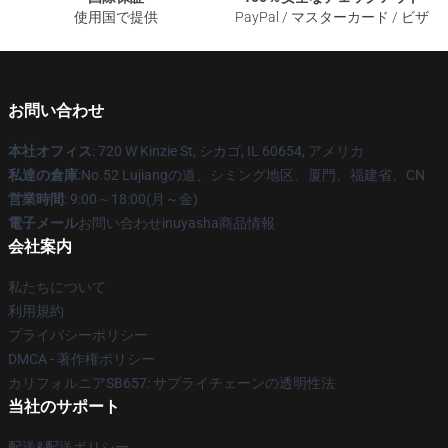
使用国で提供
PayPal / マスターカード / ビザ
お問い合わせ
本社オフィス
: 720 W Kinzie St, シカゴ, IL 60654, アメリカ
私達の倉庫
:No.52 Lujiangの道、シミング地区、厦門、福建省、CN
営業時間
: 9:00～18:00(月～金)
電子メール
お問い合わせinuyasha商品情報
会社案内
私たちについて
利用規約
プライバシーポリシー
DMCA - 著作権ポリシー
カリフォルニアSB657: サプライチェーンの透明性法
当社のサポート
配送&配送ポリシー