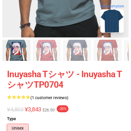
blank template
Inuyasha Tシャツ - Inuyasha T
シャツTP0704
(1 customer reviews)
¥4,803
¥3,843
-20%
$26.50
Type
Unisex