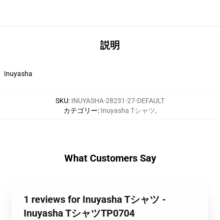
説明
Inuyasha
SKU
:
INUYASHA-28231-27-DEFAULT
カテゴリー
:
Inuyasha Tシャツ
,
What Customers Say
1 reviews for Inuyasha Tシャツ -
Inuyasha TシャツTP0704