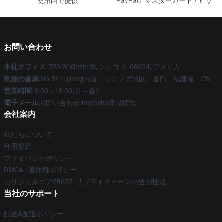
使用国で提供
PayPal / マスターカード / ビザ
お問い合わせ
本社オフィス
: 720 W Kinzie St, シカゴ, IL 60654, アメリカ
私達の倉庫
:No.52 Lujiangの道、シミング地区、厦門、福建省、CN
営業時間
: 9:00～18:00(月～金)
電子メール
お問い合わせinuyasha商品情報
会社案内
私たちについて
利用規約
プライバシーポリシー
DMCA - 著作権ポリシー
カリフォルニアSB657: サプライチェーンの透明性法
当社のサポート
配送&配送ポリシー