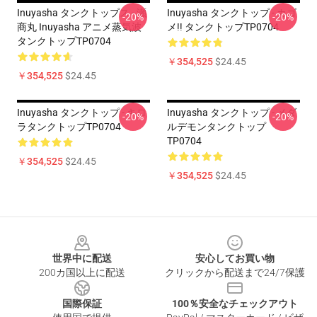
Inuyasha タンクトップス - 瀬
Inuyasha タンクトップ - カゴ
-20%
-20%
商丸 Inuyasha アニメ蒸気波
メ!! タンクトップTP0704
タンクトップTP0704
￥354,525
$24.45
￥354,525
$24.45
Inuyasha タンクトップ - キロ
Inuyasha タンクトップ - メダ
-20%
-20%
ラタンクトップTP0704
ルデモンタンクトップ
TP0704
￥354,525
$24.45
￥354,525
$24.45
Footer
世界中に配送
安心してお買い物
200カ国以上に配送
クリックから配送まで24/7保護
国際保証
100％安全なチェックアウト