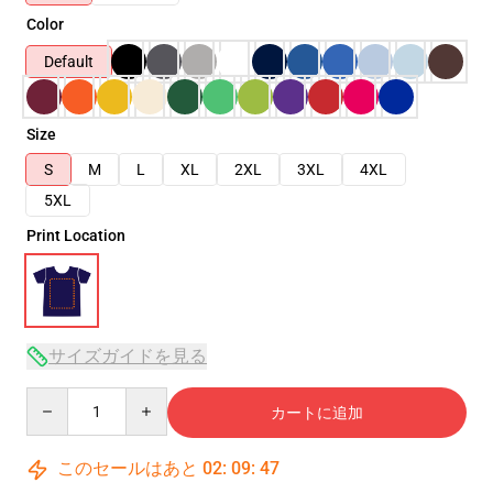
Color
Default
Size
S
M
L
XL
2XL
3XL
4XL
5XL
Print Location
サイズガイドを見る
Quantity
カートに追加
このセールはあと
02
:
09
:
46