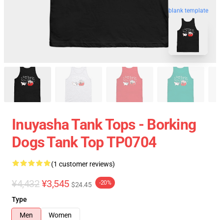
blank template
Inuyasha Tank Tops - Borking
Dogs Tank Top TP0704
(1 customer reviews)
¥4,432
¥3,545
-20%
$24.45
Type
Men
Women