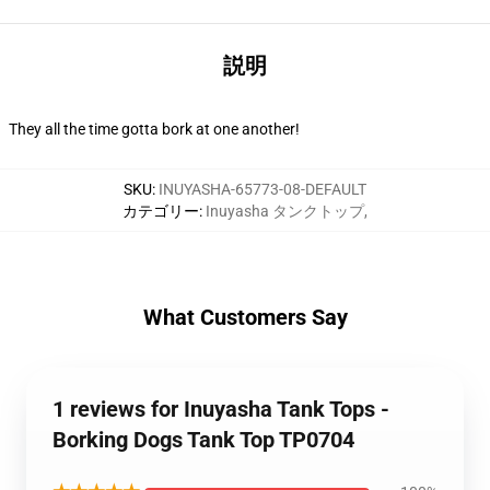
説明
They all the time gotta bork at one another!
SKU
:
INUYASHA-65773-08-DEFAULT
カテゴリー
:
Inuyasha タンクトップ
,
What Customers Say
1 reviews for Inuyasha Tank Tops -
Borking Dogs Tank Top TP0704