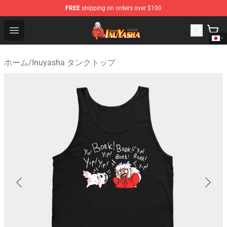
FREE
shipping on orders over $100
Inuyasha Store - Official Inuyasha Merchandise Shop
Open menu
ホーム
/
Inuyasha タンクトップ