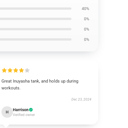
40%
0%
0%
0%
Great Inuyasha tank, and holds up during
workouts.
Dec 23, 2024
Harrison
H
Verified owner