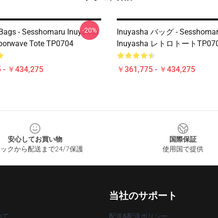
-20%
Bags - Sesshomaru Inuyasha
Inuyasha バッグ - Sesshoma
porwave Tote TP0704
Inuyasha レトロトートTP07
 - ￥434,275
￥361,775 - ￥434,275
安心してお買い物
国際保証
ックから配送まで24/7保護
使用国で提供
当社のサポート
いて
配送&配送ポリシー