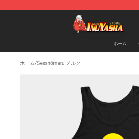
Inuyasha Store - Official Inuyasha Merchandise Shop
ホーム
ホーム
/
Sesshōmaru メルク