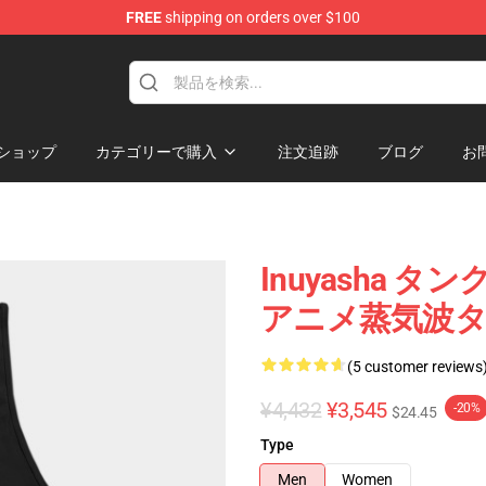
FREE
shipping on orders over $100
ショップ
カテゴリーで購入
注文追跡
ブログ
お
Inuyasha タン
アニメ蒸気波タン
(5 customer reviews
¥4,432
¥3,545
-20%
$24.45
Type
Men
Women