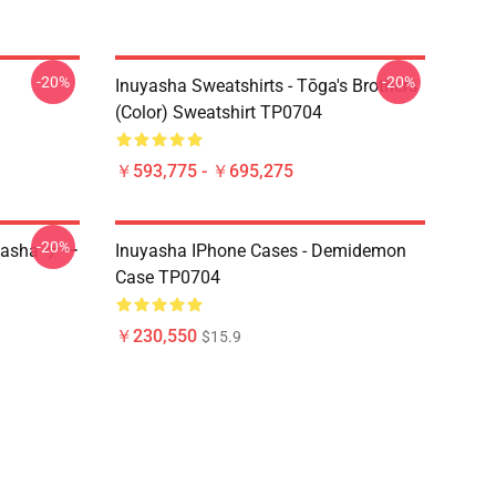
-20%
-20%
Inuyasha Sweatshirts - Tōga's Brothers
(color) Sweatshirt TP0704
￥593,775 - ￥695,275
-20%
uyasha ケー
Inuyasha IPhone Cases - Demidemon
Case TP0704
￥230,550
$15.9