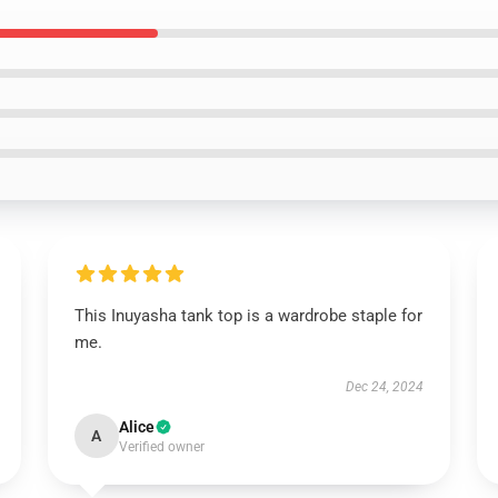
This Inuyasha tank top is a wardrobe staple for
me.
Dec 24, 2024
Alice
A
Verified owner