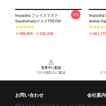
-20%
Inuyasha フェイスマスク -
Inuyasha 
SesshomaruマスクTP0704
Anime Va
￥288,405 - ￥326,250
￥361,775
Footer
世界中に配送
200カ国以上に配送
クリ
お問い合わせ
会社案内
本社オフィス
: 720 W Kinzie St, シカゴ, IL 60654,
私たちにつ