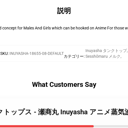
説明
d concept for Males And Girls which can be hooked on Anime For those wh
Inuyasha タンクトップ
,
SKU
:
INUYASHA-18655-08-DEFAULT
カテゴリー
:
Sesshōmaru メルク
,
What Customers Say
sha タンクトップス - 瀬商丸 Inuyasha アニ