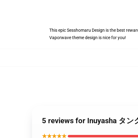
This epic Sesshomaru Design is the best rewar
Vaporwave theme design is nice for you!
5 reviews for Inuya
★★★★★