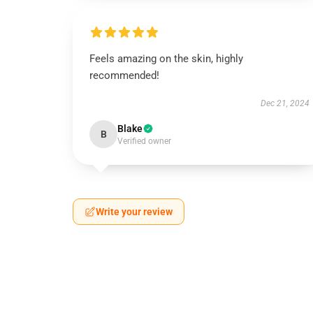
Feels amazing on the skin, highly
recommended!
Dec 21, 2024
Blake
B
Verified owner
Write your review