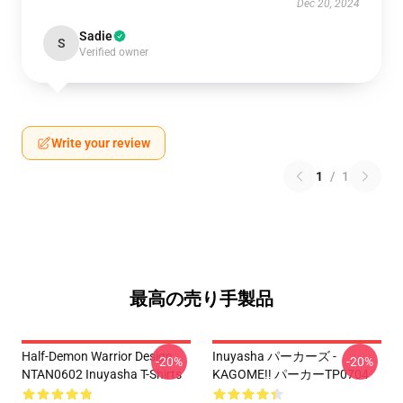
Dec 20, 2024
Sadie
S
Verified owner
Write your review
1
/
1
最高の売り手製品
Half-Demon Warrior Design
Inuyasha パーカーズ -
-20%
-20%
NTAN0602 Inuyasha T-Shirts
KAGOME!! パーカーTP0704