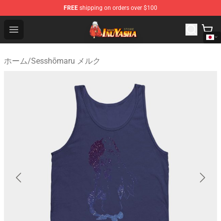
FREE
shipping on orders over $100
Inuyasha Store - Official Inuyasha Merchandise Shop
Open menu
ホーム
/
Sesshōmaru メルク