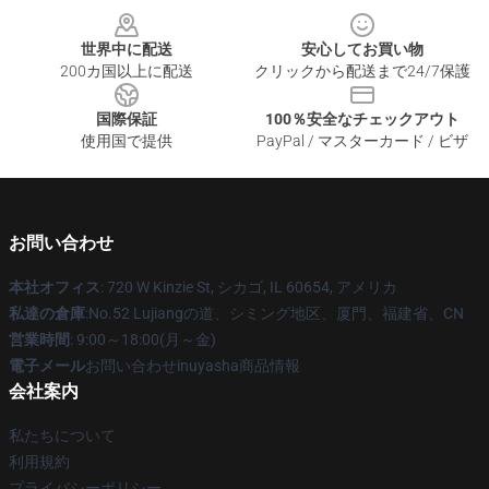
世界中に配送
安心してお買い物
200カ国以上に配送
クリックから配送まで24/7保護
国際保証
100％安全なチェックアウト
使用国で提供
PayPal / マスターカード / ビザ
お問い合わせ
本社オフィス
: 720 W Kinzie St, シカゴ, IL 60654, アメリカ
私達の倉庫
:No.52 Lujiangの道、シミング地区、厦門、福建省、CN
営業時間
: 9:00～18:00(月～金)
電子メール
お問い合わせinuyasha商品情報
会社案内
私たちについて
利用規約
プライバシーポリシー