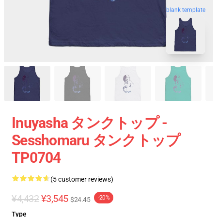
blank template
Inuyasha タンクトップ -
Sesshomaru タンクトップ
TP0704
(5 customer reviews)
¥4,432
¥3,545
-20%
$24.45
Type