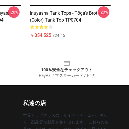
-20%
-20%
yasha フ
Inuyasha Tank Tops - Tōga's Brothers
4
(color) Tank Top TP0704
￥354,525
$24.45
100％安全なチェックアウト
PayPal / マスターカード / ビザ
私達の店
世界トップクラスのデザイナーチームが、美し
く、高品質な製品を創り出します。 これらの製