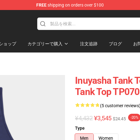
FREE
shipping on orders over $100
ショップ
カテゴリーで購入
注文追跡
ブログ
お
Inuyasha Tank T
Tank Top TP070
(5 customer reviews
¥4,432
¥3,545
-20%
$24.45
Type
Men
Women