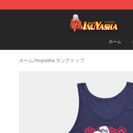
Inuyasha Store - Official Inuyasha Merchandise Shop
ホーム
ホーム
/
Inuyasha タンクトップ