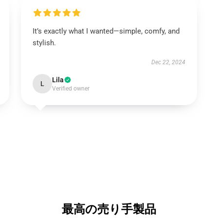
It’s exactly what I wanted—simple, comfy, and
stylish.
Dec 22, 2024
Lila
L
Verified owner
最高の売り手製品