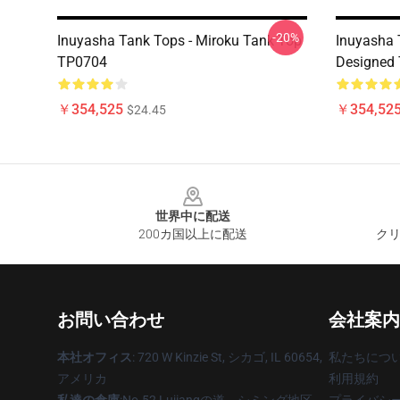
-20%
Inuyasha Tank Tops - Miroku Tank Top
Inuyasha 
TP0704
Designed
￥354,525
￥354,52
$24.45
Footer
世界中に配送
200カ国以上に配送
クリ
お問い合わせ
会社案内
本社オフィス
: 720 W Kinzie St, シカゴ, IL 60654,
私たちにつ
アメリカ
利用規約