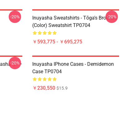
-20%
-20%
Inuyasha Sweatshirts - Tōga's Brothers
(color) Sweatshirt TP0704
￥593,775 - ￥695,275
-20%
uyasha ケー
Inuyasha IPhone Cases - Demidemon
Case TP0704
￥230,550
$15.9