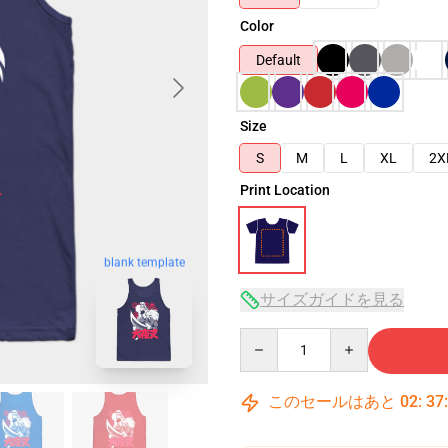
Color
Default
Size
S
M
L
XL
2X
Print Location
blank template
サイズガイドを見る
Quantity
このセールはあと
02
:
37