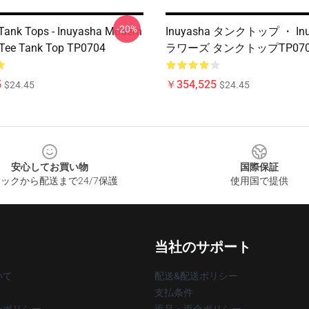
-20%
Tank Tops - Inuyasha Modern
Inuyasha タンクトップ ・ Inu
 Tee Tank Top TP0704
ラワーズ タンクトップTP070
5
￥354,525
$24.45
$24.45
安心してお買い物
国際保証
ックから配送まで24/7保護
使用国で提供
当社のサポート
いて
配送&配送ポリシー
支払条件