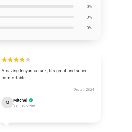
0%
0%
0%
Amazing Inuyasha tank, fits great and super
comfortable.
Dec 24, 2024
Mitchell
M
Verified owner