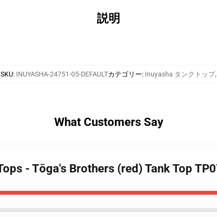
説明
SKU
:
INUYASHA-24751-05-DEFAULT
カテゴリー
:
Inuyasha タンクトップ
,
What Customers Say
Tops - Tōga's Brothers (red) Tank Top TP