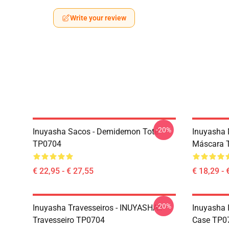
Write your review
-20%
Inuyasha Sacos - Demidemon Tote
Inuyasha 
TP0704
Máscara 
€ 22,95 - € 27,55
€ 18,29 - 
-20%
Inuyasha Travesseiros - INUYASHA!!
Inuyasha 
Travesseiro TP0704
Case TP0