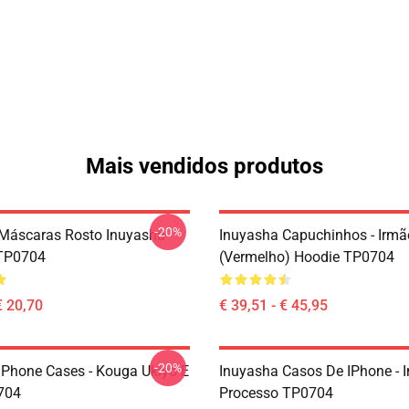
Mais vendidos produtos
-20%
Máscaras Rosto Inuyasha
Inuyasha Capuchinhos - Irm
TP0704
(vermelho) Hoodie TP0704
€ 20,70
€ 39,51 - € 45,95
-20%
IPhone Cases - Kouga Ukiyo-E
Inuyasha Casos De IPhone - 
704
Processo TP0704