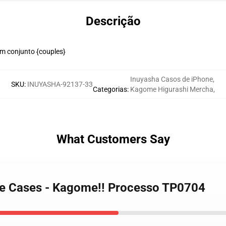
Descrição
m conjunto {couples}
Inuyasha Casos de iPhone
,
SKU
:
INUYASHA-92137-33
Categorias
:
Kagome Higurashi Mercha
,
What Customers Say
one Cases - Kagome!! Processo TP0704