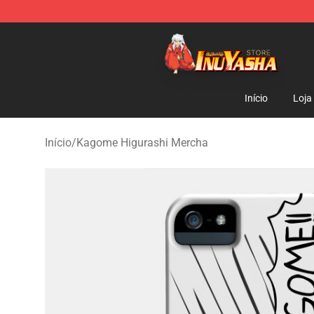
Inuyasha Store - Official Inuyasha Merchandise Shop
Início
Loja
Início
/
Kagome Higurashi Mercha