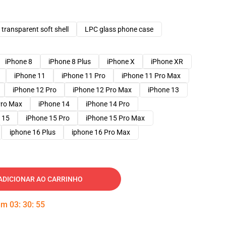
transparent soft shell
LPC glass phone case
iPhone 8
iPhone 8 Plus
iPhone X
iPhone XR
iPhone 11
iPhone 11 Pro
iPhone 11 Pro Max
iPhone 12 Pro
iPhone 12 Pro Max
iPhone 13
Pro Max
iPhone 14
iPhone 14 Pro
 15
iPhone 15 Pro
iPhone 15 Pro Max
iphone 16 Plus
iphone 16 Pro Max
ADICIONAR AO CARRINHO
 em
03
:
30
:
54