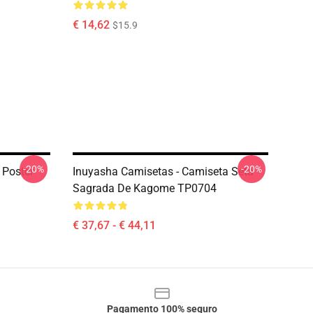
€ 14,62
$15.9
-20%
-20%
 Poster
Inuyasha Camisetas - Camiseta Seta
Sagrada De Kagome TP0704
€ 37,67 - € 44,11
Pagamento 100% seguro