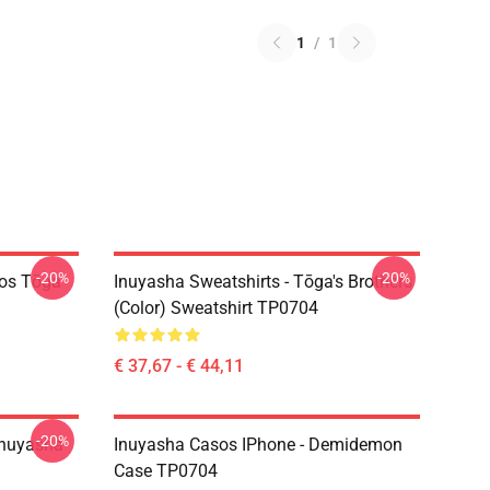
1
/
1
-20%
-20%
ãos Tōga
Inuyasha Sweatshirts - Tōga's Brothers
(color) Sweatshirt TP0704
€ 37,67 - € 44,11
-20%
Inuyasha
Inuyasha Casos IPhone - Demidemon
Case TP0704