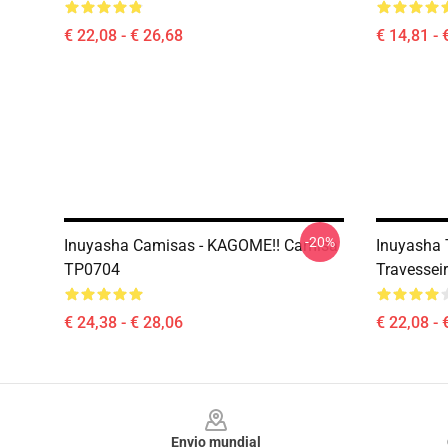
€ 22,08 - € 26,68
€ 14,81 - 
-20%
Inuyasha Camisas - KAGOME!! Camisa
Inuyasha 
TP0704
Travessei
€ 24,38 - € 28,06
€ 22,08 - 
Footer
Envio mundial