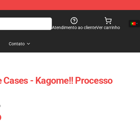
Atendimento ao cliente
Ver carrinho
Contato
 Cases - Kagome!! Processo
)