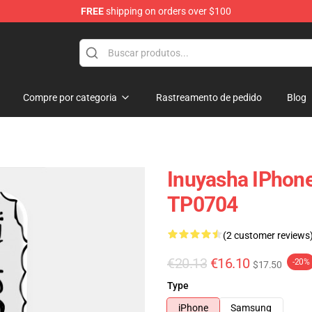
FREE
shipping on orders over $100
Compre por categoria
Rastreamento de pedido
Blog
Inuyasha IPhone
TP0704
(2 customer reviews
€20.13
€16.10
-20%
$17.50
Type
iPhone
Samsung