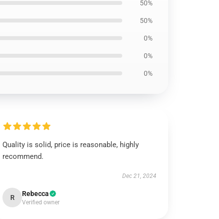
50%
50%
0%
0%
0%
Quality is solid, price is reasonable, highly
recommend.
Dec 21, 2024
Rebecca
R
Verified owner