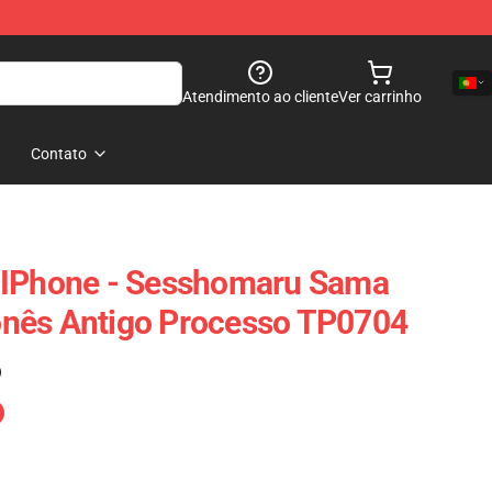
Atendimento ao cliente
Ver carrinho
Contato
 IPhone - Sesshomaru Sama
nês Antigo Processo TP0704
)