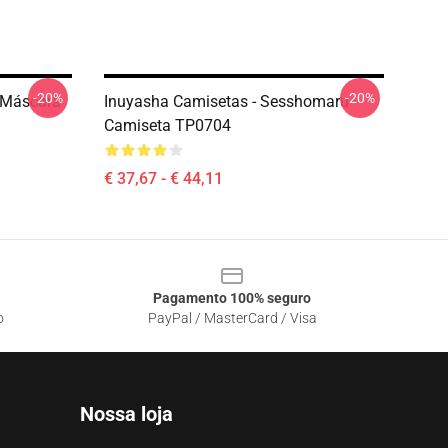
-20%
-20%
 Máscara
Inuyasha Camisetas - Sesshomaru
Camiseta TP0704
€ 37,67 - € 44,11
Pagamento 100% seguro
o
PayPal / MasterCard / Visa
Nossa loja