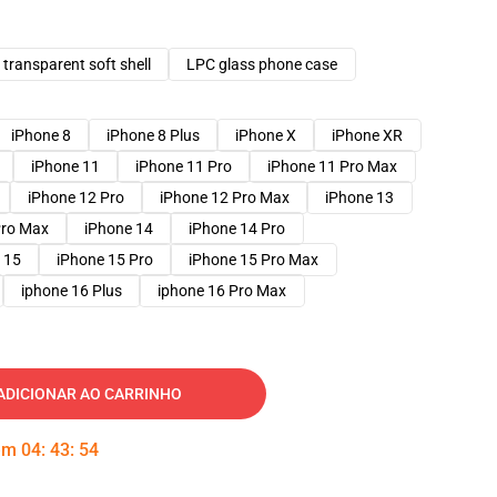
transparent soft shell
LPC glass phone case
iPhone 8
iPhone 8 Plus
iPhone X
iPhone XR
iPhone 11
iPhone 11 Pro
iPhone 11 Pro Max
iPhone 12 Pro
iPhone 12 Pro Max
iPhone 13
Pro Max
iPhone 14
iPhone 14 Pro
 15
iPhone 15 Pro
iPhone 15 Pro Max
iphone 16 Plus
iphone 16 Pro Max
ADICIONAR AO CARRINHO
 em
04
:
43
:
53