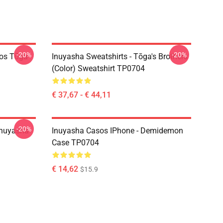
-20%
-20%
ãos Tōga
Inuyasha Sweatshirts - Tōga's Brothers
(color) Sweatshirt TP0704
€ 37,67 - € 44,11
-20%
Inuyasha
Inuyasha Casos IPhone - Demidemon
Case TP0704
€ 14,62
$15.9