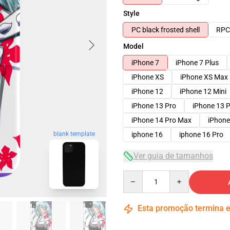
Style
PC black frosted shell
RPC 
Model
iPhone 7
iPhone 7 Plus
iPhone XS
iPhone XS Max
iPhone 12
iPhone 12 Mini
iPhone 13 Pro
iPhone 13 
iPhone 14 Pro Max
iPhone
blank template
iphone 16
iphone 16 Pro
Ver guia de tamanhos
Quantity
Esta promoção termina