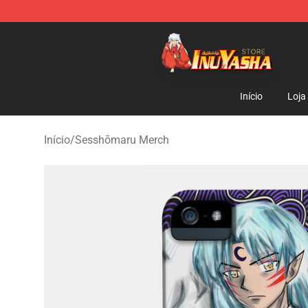
Inuyasha Store - Official Inuyasha Merchandise Shop
Início
Loja
Início
/
Sesshōmaru Merch