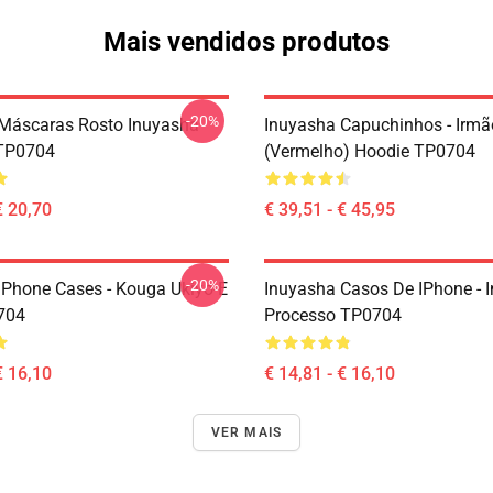
Mais vendidos produtos
-20%
Máscaras Rosto Inuyasha
Inuyasha Capuchinhos - Irm
TP0704
(vermelho) Hoodie TP0704
€ 20,70
€ 39,51 - € 45,95
-20%
IPhone Cases - Kouga Ukiyo-E
Inuyasha Casos De IPhone - 
704
Processo TP0704
€ 16,10
€ 14,81 - € 16,10
VER MAIS