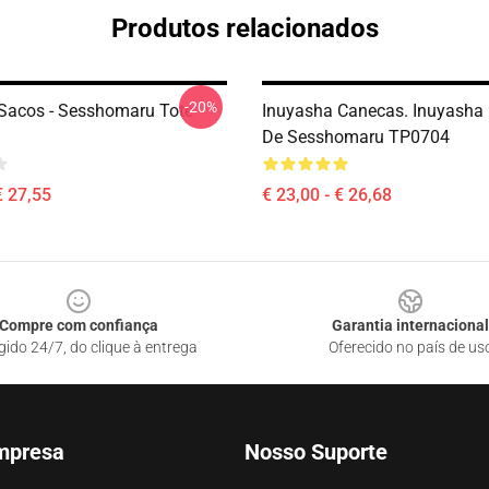
Produtos relacionados
-20%
Sacos - Sesshomaru Tote
Inuyasha Canecas. Inuyasha
De Sesshomaru TP0704
€ 27,55
€ 23,00 - € 26,68
Compre com confiança
Garantia internacional
gido 24/7, do clique à entrega
Oferecido no país de us
mpresa
Nosso Suporte