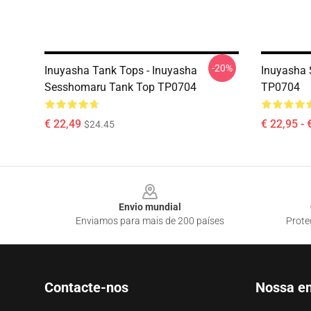
-20%
Inuyasha Tank Tops - Inuyasha
Inuyasha 
Sesshomaru Tank Top TP0704
TP0704
€ 22,49
€ 22,95 - 
$24.45
Footer
Envio mundial
Enviamos para mais de 200 países
Prote
Contacte-nos
Nossa e