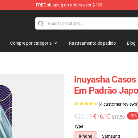
FREE
shipping on orders over $100
Compre por categoria
Rastreamento de pedido
Blog
Inuyasha Casos
Em Padrão Japo
(4 customer reviews
€20.13
€16.10
-20%
$17.50
Type
iPhone
Samsung