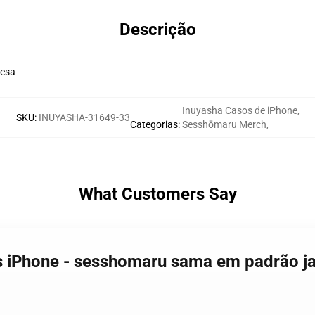
Descrição
nesa
Inuyasha Casos de iPhone
,
SKU
:
INUYASHA-31649-33
Categorias
:
Sesshōmaru Merch
,
What Customers Say
os iPhone - sesshomaru sama em padrão j