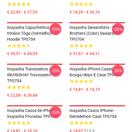
€ 22,95 - € 27,55
€ 18,29 - € 20,70
Inuyasha Capuchinhos -
Inuyasha Sweatshirts - Tōga's
-20%
-20%
Irmãos Tōga (vermelho)
Brothers (color) Sweatshirt
Hoodie TP0704
TP0704
€ 39,51 - € 45,95
€ 37,67 - € 44,11
Inuyasha Travesseiros -
Inuyasha IPhone Cases -
-20%
-20%
INUYASHA!! Travesseiro
Kouga Ukiyo-E Case TP0704
TP0704
€ 14,81 - € 16,10
€ 22,08 - € 26,68
Inuyasha Casos De IPhone -
Inuyasha Casos IPhone -
-20%
Inuyasha Processo TP0704
Demidemon Case TP0704
€ 14,81 - € 16,10
€ 14,62
$15.9