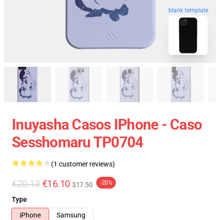
blank template
Inuyasha Casos IPhone - Caso
Sesshomaru TP0704
(1 customer reviews)
€20.13
€16.10
-20%
$17.50
Type
iPhone
Samsung