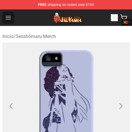
FREE
shipping on orders over $100
Inuyasha Store - Official Inuyasha Merchandise Shop
Open menu
Início
/
Sesshōmaru Merch