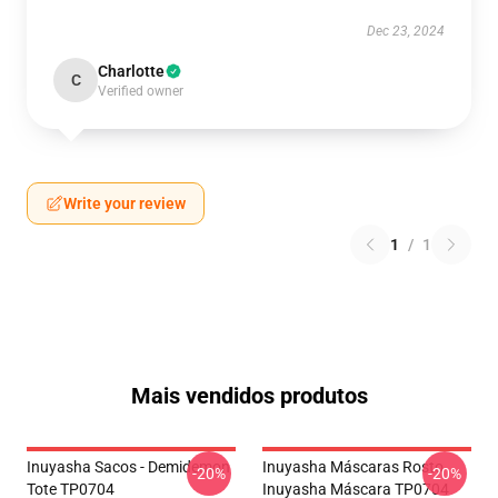
Dec 23, 2024
Charlotte
C
Verified owner
Write your review
1
/
1
Mais vendidos produtos
Inuyasha Sacos - Demidemon
Inuyasha Máscaras Rosto
-20%
-20%
Tote TP0704
Inuyasha Máscara TP0704