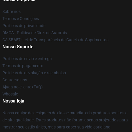
Sobre nós
Termos e Condições
Políticas de privacidade
DMCA - Política de Direitos Autorais
CA SB657: Lei de Transparência de Cadeia de Suprimentos
Nosso Suporte
Políticas de envio e entrega
Termos de pagamento
Políticas de devolução e reembolso
Contacte-nos
Ajuda ao cliente (FAQ)
Whosale
Nossa loja
Nossa equipe de designers de classe mundial cria produtos bonitos e
de alta qualidade. Estes produtos não foram apenas projetados para
mostrar seu estilo único, mas para caber sua vida cotidiana.