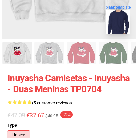
blank template
Inuyasha Camisetas - Inuyasha
- Duas Meninas TP0704
(5 customer reviews)
€47.09
€37.67
-20%
$40.95
Type
Unisex