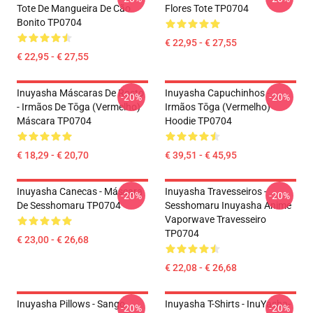
Tote De Mangueira De Cão
Flores Tote TP0704
Bonito TP0704
€ 22,95 - € 27,55
€ 22,95 - € 27,55
Inuyasha Máscaras De Rosto
Inuyasha Capuchinhos -
-20%
-20%
- Irmãos De Tōga (vermelho)
Irmãos Tōga (vermelho)
Máscara TP0704
Hoodie TP0704
€ 18,29 - € 20,70
€ 39,51 - € 45,95
Inuyasha Canecas - Máscara
Inuyasha Travesseiros -
-20%
-20%
De Sesshomaru TP0704
Sesshomaru Inuyasha Anime
Vaporwave Travesseiro
TP0704
€ 23,00 - € 26,68
€ 22,08 - € 26,68
Inuyasha Pillows - Sango
Inuyasha T-Shirts - InuYasha-
-20%
-20%