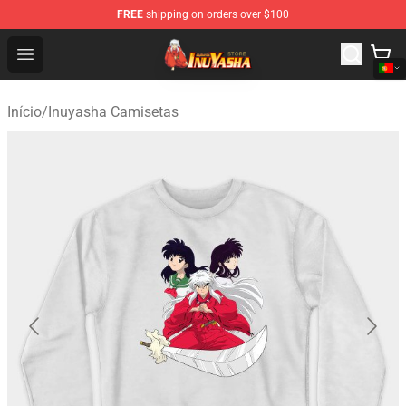
FREE
shipping on orders over $100
Inuyasha Store - Official Inuyasha Merchandise Shop
Open menu
Início
/
Inuyasha Camisetas