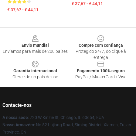
€ 37,67 - € 44,11
€ 37,67 - € 44,11
Footer
Envio mundial
Compre com confiança
Enviamos para mais de 200 países
Protegido 24/7, do clique à
entrega
Garantia internacional
Pagamento 100% seguro
Oferecido no país de uso
PayPal / MasterCard / Visa
Contacte-nos
A nossa sede
: 720 W Kinzie St, Chicago, IL 60654, EUA
Nosso Armazém
: No 52 Lujiang Road, Siming District, Xiamen, Fujian
Province, CN