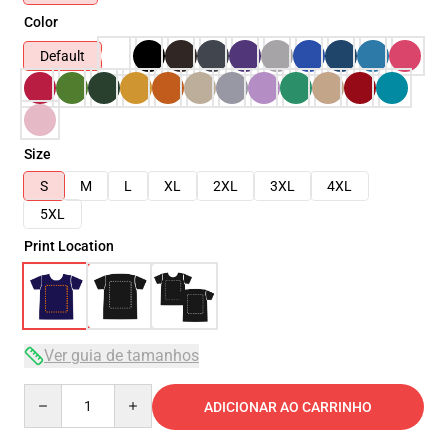
Color
Default
Size
S
M
L
XL
2XL
3XL
4XL
5XL
Print Location
Ver guia de tamanhos
Quantity
ADICIONAR AO CARRINHO