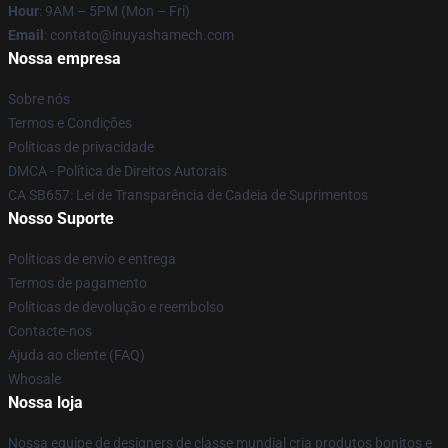
Hour
: 9AM – 5PM (Mon – Fri)
Email
: contato@inuyashamech.com
Nossa empresa
Sobre nós
Termos e Condições
Políticas de privacidade
DMCA - Política de Direitos Autorais
CA SB657: Lei de Transparência de Cadeia de Suprimentos
Nosso Suporte
Políticas de envio e entrega
Termos de pagamento
Políticas de devolução e reembolso
Contacte-nos
Ajuda ao cliente (FAQ)
Whosale
Nossa loja
Nossa equipe de designers de classe mundial cria produtos bonitos e