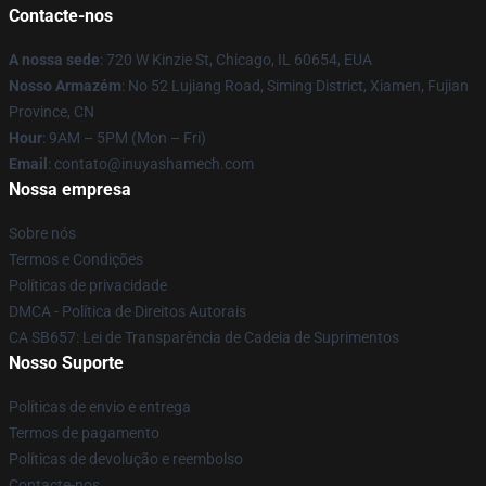
Contacte-nos
A nossa sede
: 720 W Kinzie St, Chicago, IL 60654, EUA
Nosso Armazém
: No 52 Lujiang Road, Siming District, Xiamen, Fujian
Province, CN
Hour
: 9AM – 5PM (Mon – Fri)
Email
: contato@inuyashamech.com
Nossa empresa
Sobre nós
Termos e Condições
Políticas de privacidade
DMCA - Política de Direitos Autorais
CA SB657: Lei de Transparência de Cadeia de Suprimentos
Nosso Suporte
Políticas de envio e entrega
Termos de pagamento
Políticas de devolução e reembolso
Contacte-nos