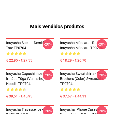
Mais vendidos produtos
Inuyasha Sacos - Demidemon
Inuyasha Máscaras Rosto
-20%
-20%
Tote TP0704
Inuyasha Máscara TP0704
€ 22,95 - € 27,55
€ 18,29 - € 20,70
Inuyasha Capuchinhos -
Inuyasha Sweatshirts - Tōga's
-20%
-20%
Irmãos Tōga (vermelho)
Brothers (color) Sweatshirt
Hoodie TP0704
TP0704
€ 39,51 - € 45,95
€ 37,67 - € 44,11
Inuyasha Travesseiros -
Inuyasha IPhone Cases -
-20%
-20%