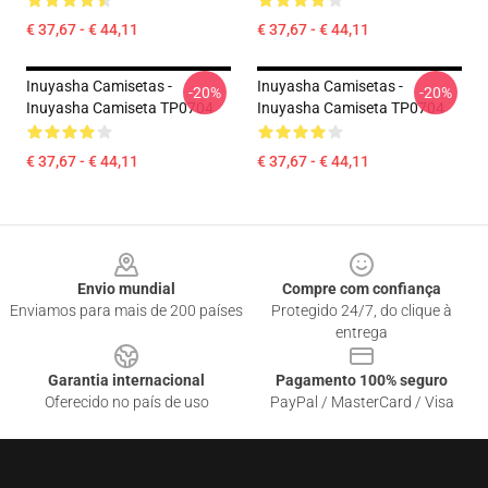
€ 37,67 - € 44,11
€ 37,67 - € 44,11
Inuyasha Camisetas -
Inuyasha Camisetas -
-20%
-20%
Inuyasha Camiseta TP0704
Inuyasha Camiseta TP0704
€ 37,67 - € 44,11
€ 37,67 - € 44,11
Footer
Envio mundial
Compre com confiança
Enviamos para mais de 200 países
Protegido 24/7, do clique à
entrega
Garantia internacional
Pagamento 100% seguro
Oferecido no país de uso
PayPal / MasterCard / Visa