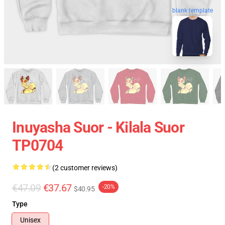
blank template
Inuyasha Suor - Kilala Suor
TP0704
(2 customer reviews)
€47.09
€37.67
-20%
$40.95
Type
Unisex