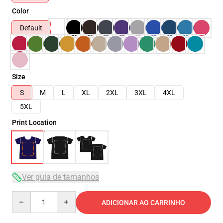
Color
Default
Size
S
M
L
XL
2XL
3XL
4XL
5XL
Print Location
Ver guia de tamanhos
Quantity
ADICIONAR AO CARRINHO