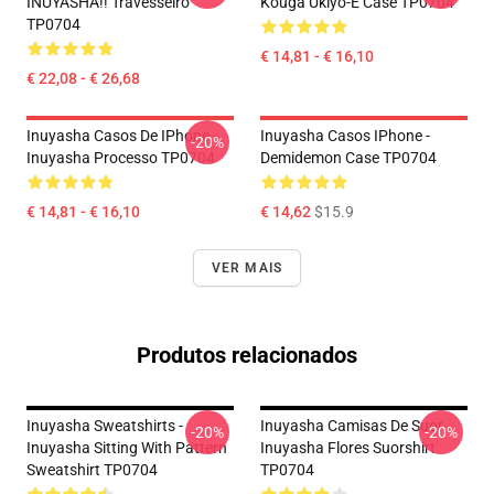
INUYASHA!! Travesseiro
Kouga Ukiyo-E Case TP0704
TP0704
€ 14,81 - € 16,10
€ 22,08 - € 26,68
Inuyasha Casos De IPhone -
Inuyasha Casos IPhone -
-20%
Inuyasha Processo TP0704
Demidemon Case TP0704
€ 14,81 - € 16,10
€ 14,62
$15.9
VER MAIS
Produtos relacionados
Inuyasha Sweatshirts -
Inuyasha Camisas De Suor
-20%
-20%
Inuyasha Sitting With Pattern
Inuyasha Flores Suorshirt
Sweatshirt TP0704
TP0704