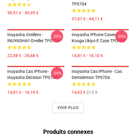
TP0704
39,51 € - 45,95 €
37,67 € - 44,11 €
Inuyasha Oreillers -
Inuyasha IPhone Cases -
-20%
-20%
INUYASHA!! Oreiller TP0704
Kouga Ukiyo-E Case TP0704
22,08 € - 26,68 €
14,81 € - 16,10 €
Inuyasha Cas IPhone -
Inuyasha Cas IPhone - Cas
-20%
Inuyasha Décision TP0704
Demidemon TP0704
14,81 € - 16,10 €
14,62 €
$15.9
VOIR PLUS
Produits connexes