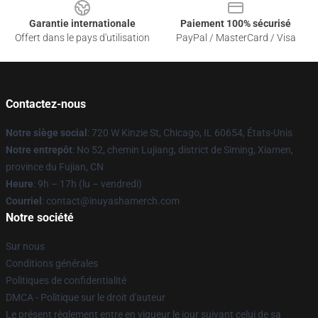
Garantie internationale
Paiement 100% sécurisé
Offert dans le pays d'utilisation
PayPal / MasterCard / Visa
Contactez-nous
Notre siège social
: 720 W Kinzie St, Chicago, IL 60654, États-Unis
Notre entrepôt
: No 52, chemin Lujiang, district de Siming, Xiamen,
province du Fujian, CN
Heure
: 9h – 17h (lu – vendredi)
Courriel
: contact@inuyashamerch.com
Notre société
Sur nous
Conditions générales
Politiques de confidentialité
DMCA - Politique sur le droit d'auteur
Le présent règlement entre en vigueur le jour suivant celui de sa