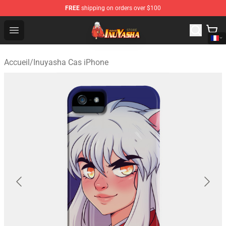
FREE
shipping on orders over $100
Inuyasha Store - Official Inuyasha Merchandise Shop
Open menu
Accueil
/
Inuyasha Cas iPhone