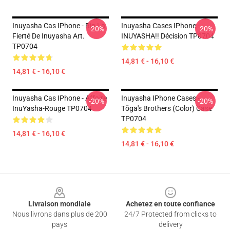
Inuyasha Cas IPhone - Rin La
Inuyasha Cases IPhone -
-20%
-20%
Fierté De Inuyasha Art.
INUYASHA!! Décision TP0704
TP0704
14,81 € - 16,10 €
14,81 € - 16,10 €
Inuyasha Cas IPhone - Affaire
Inuyasha IPhone Cases -
-20%
-20%
InuYasha-Rouge TP0704
Tōga's Brothers (color) Case
TP0704
14,81 € - 16,10 €
14,81 € - 16,10 €
Footer
Livraison mondiale
Achetez en toute confiance
Nous livrons dans plus de 200
24/7 Protected from clicks to
pays
delivery