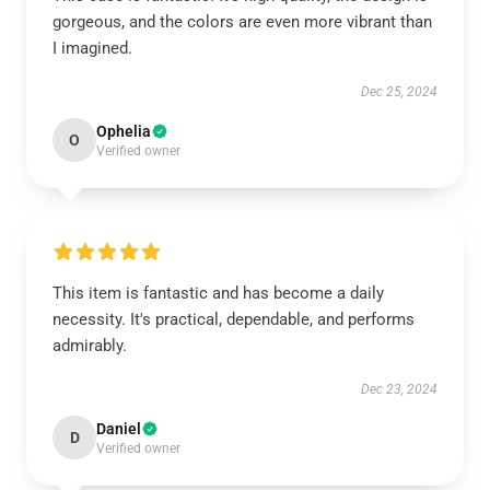
gorgeous, and the colors are even more vibrant than
I imagined.
Dec 25, 2024
Ophelia
O
Verified owner
This item is fantastic and has become a daily
necessity. It's practical, dependable, and performs
admirably.
Dec 23, 2024
Daniel
D
Verified owner