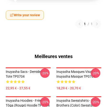
Write your review
1
/
1
Meilleures ventes
Inuyasha Sacs - Demidemon
Inuyasha Masques Visage -
-20%
-20%
Tote TP0704
Inuyasha Masque TP0704
22,95 € - 27,55 €
18,29 € - 20,70 €
Inuyasha Hoodies - Frères
Inuyasha Sweatshirts - Tōga's
-20%
-20%
Tōga (rouge) Hoodie TP0704
Brothers (color) Sweatshirt