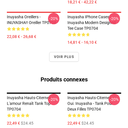
18,21 € - 42,22 €
Inuyasha Oreillers -
Inuyasha IPhone Cases -
-20%
-20%
INUYASHA!! Oreiller TP0704
Inuyasha Modern Designed
Tee Case TP0704
22,08 € - 26,68 €
14,81 € - 16,10 €
VOIR PLUS
Produits connexes
Inuyasha Hauts-Citernes -
Inuyasha Hauts-Citernes -
-20%
-20%
L'amour Renaît Tank Top
Oui. Inuyasha - Tank Pour
TP0704
Deux Filles TP0704
22,49 €
$24.45
22,49 €
$24.45