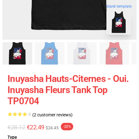
blank template
Inuyasha Hauts-Citernes - Oui.
Inuyasha Fleurs Tank Top
TP0704
(2 customer reviews)
€28.12
€22.49
-20%
$24.45
Type