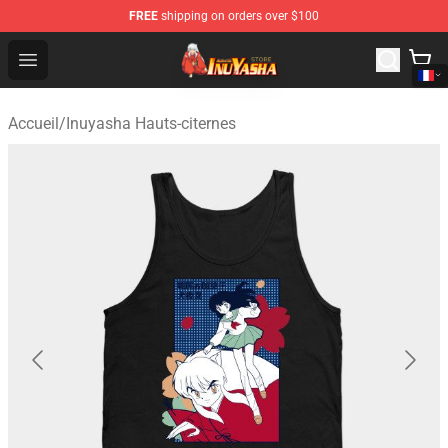
FREE
shipping on orders over $100
Inuyasha Store - Official Inuyasha Merchandise Shop
Open menu
Accueil
/
Inuyasha Hauts-citernes