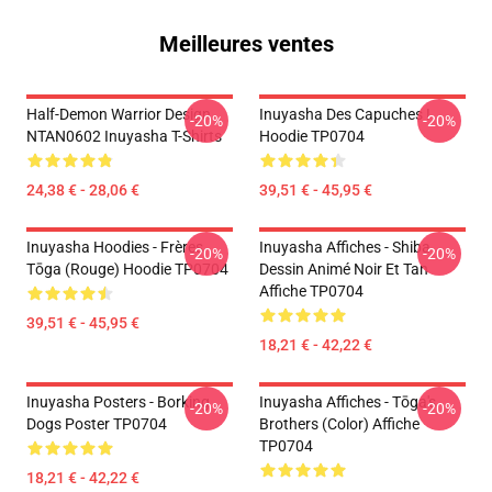
Meilleures ventes
Half-Demon Warrior Design
Inuyasha Des Capuches !
-20%
-20%
NTAN0602 Inuyasha T-Shirts
Hoodie TP0704
24,38 € - 28,06 €
39,51 € - 45,95 €
Inuyasha Hoodies - Frères
Inuyasha Affiches - Shiba
-20%
-20%
Tōga (rouge) Hoodie TP0704
Dessin Animé Noir Et Tan
Affiche TP0704
39,51 € - 45,95 €
18,21 € - 42,22 €
Inuyasha Posters - Borking
Inuyasha Affiches - Tōga's
-20%
-20%
Dogs Poster TP0704
Brothers (color) Affiche
TP0704
18,21 € - 42,22 €