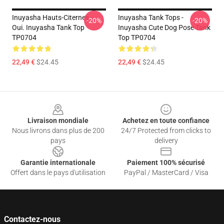
Inuyasha Hauts-Citernes -
Inuyasha Tank Tops -
-20%
-20%
Oui. Inuyasha Tank Top
Inuyasha Cute Dog Pose Tank
TP0704
Top TP0704
22,49 €
$24.45
22,49 €
$24.45
Footer
Livraison mondiale
Achetez en toute confiance
Nous livrons dans plus de 200
24/7 Protected from clicks to
pays
delivery
Garantie internationale
Paiement 100% sécurisé
Offert dans le pays d'utilisation
PayPal / MasterCard / Visa
Contactez-nous