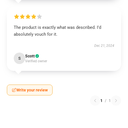
The product is exactly what was described. I’d
absolutely vouch for it.
Dec 21, 2024
Scott
S
Verified owner
Write your review
1
/
1