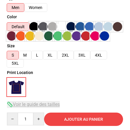
Men
Women
Color
Default
Size
S
M
L
XL
2XL
3XL
4XL
5XL
Print Location
Voir le guide des tailles
Quantity
AJOUTER AU PANIER